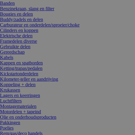
Banden
Benzinekraan, slang en filter
Bougies en delen
Buddy/zadels en delen
Carburateur en onderdelen/sproeier/choke
Cilinders en koppen
Elektrische delen
Framedelen diverse
Gebruikte delen
Gereedschap
Kabels
Kappen en spatborden
Ketting/trapas/pedalen
Kickstartonderdelen
Kilometer-teller en aandrijving
Koppeling + delen
Krukassen
Lagers en keerringen
Luchtfilters
Montagematerialen
Motordelen + tapeind
Olie en onderhoudsproducten
Pakkingen
Poelies
Rem/gas/deco handels