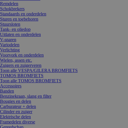
Remdelen
Schokbrekers
Standaards en onderdelen
Sturen en toebehoren
Stuursloten
Tank- en oliedop
Uitlaten en onderdelen
V-snaren
Variodelen
Verlichting
Voorvork en onderdelen
Wielen, assen etc.
Zuigers en zuigerveren
Toon alle VESPA/GILERA BROMFIETS
TOMOS BROMFIETS
Toon alle TOMOS BROMFIETS
Accessoires
Banden
Benzinekraan, slang en filter
Bougies en delen
Carburateur + delen
Cilinder en zuiger
Elektrische delen
Framedelen diverse
Gereedschap