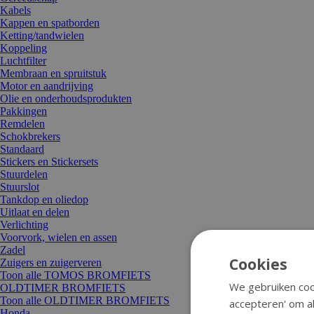
Kabels
Kappen en spatborden
Ketting/tandwielen
Koppeling
Luchtfilter
Membraan en spruitstuk
Motor en aandrijving
Olie en onderhoudsprodukten
Pakkingen
Remdelen
Schokbrekers
Standaard
Stickers en Stickersets
Stuurdelen
Stuurslot
Tankdop en oliedop
Uitlaat en delen
Verlichting
Voorvork, wielen en assen
Zadel
Cookies
Zuigers en zuigerveren
Toon alle TOMOS BROMFIETS
We gebruiken cook
OLDTIMER BROMFIETS
Toon alle OLDTIMER BROMFIETS
accepteren' om al
Honda