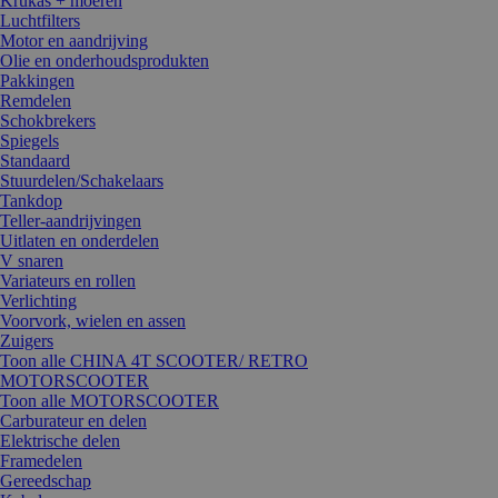
Krukas + moeren
Luchtfilters
Motor en aandrijving
Olie en onderhoudsprodukten
Pakkingen
Remdelen
Schokbrekers
Spiegels
Standaard
Stuurdelen/Schakelaars
Tankdop
Teller-aandrijvingen
Uitlaten en onderdelen
V snaren
Variateurs en rollen
Verlichting
Voorvork, wielen en assen
Zuigers
Toon alle CHINA 4T SCOOTER/ RETRO
MOTORSCOOTER
Toon alle MOTORSCOOTER
Carburateur en delen
Elektrische delen
Framedelen
Gereedschap