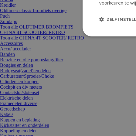
voorkeuren te wij
Kreidler
Oldtimer/ classic bromfiets overige
Puch
ZELF INSTEL
Zündapp
Toon alle OLDTIMER BROMFIETS
CHINA 4T SCOOTER/ RETRO
Toon alle CHINA 4T SCOOTER/ RETRO
Accessoires
Accu/ acculader
Banden
Benzine en olie pomp/slang/filter
Bougies en delen
Buddyseat(zadel) en delen
Carburateur/Sproeier/Choke
Cilinders en koppen
Cockpit en div meters
Contactslot/slotenset
Elektrische delen
Framedelen diverse
Gereedschap
Kabels
Kappen en beplating
Kickstarter en onderdelen
Koppeling en delen