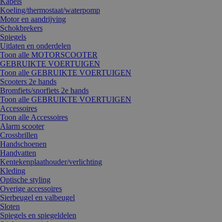
Kabels
Koeling/thermostaat/waterpomp
Motor en aandrijving
Schokbrekers
Spiegels
Uitlaten en onderdelen
Toon alle MOTORSCOOTER
GEBRUIKTE VOERTUIGEN
Toon alle GEBRUIKTE VOERTUIGEN
Scooters 2e hands
Bromfiets/snorfiets 2e hands
Toon alle GEBRUIKTE VOERTUIGEN
Accessoires
Toon alle Accessoires
Alarm scooter
Crossbrillen
Handschoenen
Handvatten
Kentekenplaathouder/verlichting
Kleding
Optische styling
Overige accessoires
Sierbeugel en valbeugel
Sloten
Spiegels en spiegeldelen