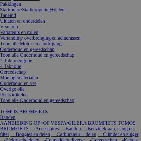
Pakkingen
Startmotor/Startkoppeling+delen
Tapeind
Uitlaten en onderdelen
V snaren
Variateurs en rollen
Vertanding/ overbrenging en achterassen
Toon alle Motor en aandrijving
Onderhoud en gereedschap
Toon alle Onderhoud en gereedschap
2 Takt mengolie
4 Takt olie
Gereedschap
Montagematerialen
Onderhoud en vet
Overige olie
Poetsartikelen
Toon alle Onderhoud en gereedschap
TOMOS BROMFIETS
Banden
AANBIEDING OP=OP
VESPA/GILERA BROMFIETS
TOMOS
BROMFIETS
-Accessoires
-Banden
-Benzinekraan, slang en
filter
-Bougies en delen
-Carburateur + delen
-Cilinder en zuiger
-Elektrische delen
-Framedelen diverse
-Gereedschap
-Kabels