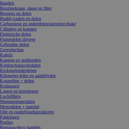
Banden
Benzinekraan, slang en filter
Bougies en delen
Buddy/zadels en delen
Carburateur en onderdelen/sproeier/choke
Cilinders en koppen
Elektrische delen
Framedelen diverse
Gebruikte delen
Gereedschap
Kabels
Kappen en spatborden
Ketting/trapas/pedalen
Kickstartonderdelen
Kilometer-teller en aandrijving
Koppeling + delen
Krukassen
Lagers en keerringen
Luchtfilters
Montagematerialen
Motordelen + tapeind
Olie en onderhoudsproducten
Pakkingen
Poelies
Rem/gas/deco handels