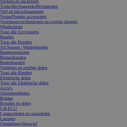
Stickers en stickersets
Topkoffer/bagagekoffer/manden
Verf en lak/schuurpapier
Vespa/Piaggio accessoires
Voordrager/achterdrager en overige dragers
Windscherm
Toon alle Accessoires
Banden
Toon alle Banden
All Season / Winterbanden
Bandenreparatie
Binnenbanden
Buitenbanden
Ventielen en overige delen
Toon alle Banden
Elektrische delen
Toon alle Elektrische delen
Accu's
Alarminstallaties
Bobine
Bougies en delen
Cdi-ECU
Contactsloten en stuursloten
Lampjes
Ontsteking/vliegwiel