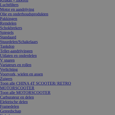
Krukas + moeren
Luchtfilters
Motor en aandrijving
Olie en onderhoudsprodukten
Pakkingen
Remdelen
Schokbrekers
Spiegels
Standaard
Stuurdelen/Schakelaars
Tankdop
Teller-aandrijvingen
Uitlaten en onderdelen
V snaren
Variateurs en rollen
Verlichting
Voorvork, wielen en assen
Zuigers
Toon alle CHINA 4T SCOOTER/ RETRO
MOTORSCOOTER
Toon alle MOTORSCOOTER
Carburateur en delen
Elektrische delen
Framedelen
Gereedschap