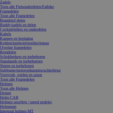
Zadels
Toon alle Fietsonderdelen/Fatbike
Framedelen
Toon alle Framedelen
Brandstof delen
Buddy/zadels en delen
Cockpit/tellers en onderdelen
Kabels
Kappen en beplating
Ketting/tandwiel/poelies/trapas
Overige framedelen
Remdelen
Schokbrekers en toebehoren
Standaards en toebehoeren
Sturen en toebehoren
Subframe/motorophanging/achterbrug
Voorvork, wielen en assen
Toon alle Framedelen
Helmen
Toon alle Helmen
Demm
Helm CAB
Helmen snorfiets / speed pedelec
Helmmuts
Integraal helmen MT