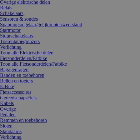
Overige elektrische delen
Relais
Schakelaars
Sensoren & sondes
Spanningsregelaar/gelijkrichter/weerstand
Startmotor
Stuurschakelaars
Toerentalbegrenzers
Verlichting
Toon alle Elektrische delen
Fietsonderdelen/Fatbike
Toon alle Fietsonderdelen/Fatbike
Bagagedragers
Banden en toebehoren
Bellen en toeters
E-Bike
Fietsaccessoires
Gereedschap-Fiets
Kabels
Overige
Pedalen
Remmen en toebehoren
Sloten
Standaards
Verlichting