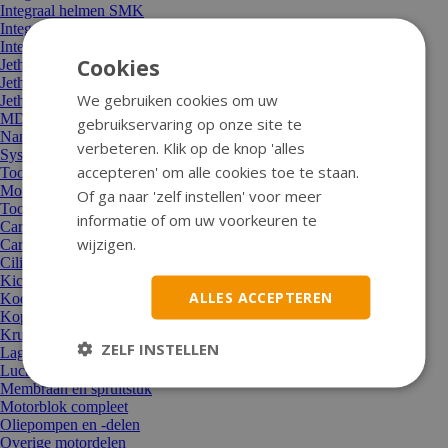
Integraal helmen SMK
Integraal helmen Tornado
Integraal helmen Vito
Cookies
Jethelm Tucano
Jethelmen Lem
We gebruiken cookies om uw
Jethelmen MT
MDS-onderdelen
gebruikservaring op onze site te
Nano-vizier
verbeteren. Klik op de knop 'alles
Systeemhelm Roof
accepteren' om alle cookies toe te staan.
Toon alle Helmen
Motor en aandrijving
Of ga naar 'zelf instellen' voor meer
Toon alle Motor en aandrijving
informatie of om uw voorkeuren te
Carburateur/sproeier/choke
wijzigen.
Carterdeksel
Cilinders, koppen, zuigers
Kickstarters en onderdelen
ALLES ACCEPTEREN
Koeling/thermostaat/waterpomp
Koppelingen en delen
Krukassen + moeren
ZELF INSTELLEN
Lagers en keerringen
Luchtfilters
Membraan en spruitstuk
Motorblok compleet
Oliepompen en -delen
Overige motordelen