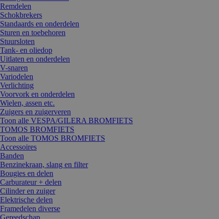
Remdelen
Schokbrekers
Standaards en onderdelen
Sturen en toebehoren
Stuursloten
Tank- en oliedop
Uitlaten en onderdelen
V-snaren
Variodelen
Verlichting
Voorvork en onderdelen
Wielen, assen etc.
Zuigers en zuigerveren
Toon alle VESPA/GILERA BROMFIETS
TOMOS BROMFIETS
Toon alle TOMOS BROMFIETS
Accessoires
Banden
Benzinekraan, slang en filter
Bougies en delen
Carburateur + delen
Cilinder en zuiger
Elektrische delen
Framedelen diverse
Gereedschap