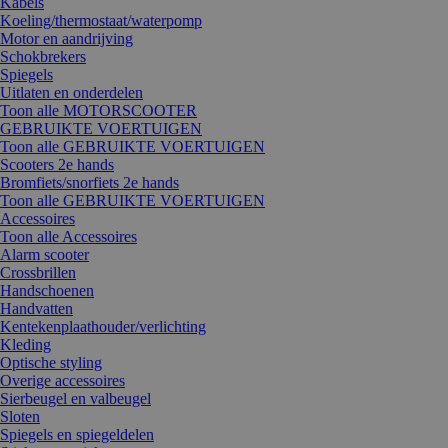
Kabels
Koeling/thermostaat/waterpomp
Motor en aandrijving
Schokbrekers
Spiegels
Uitlaten en onderdelen
Toon alle MOTORSCOOTER
GEBRUIKTE VOERTUIGEN
Toon alle GEBRUIKTE VOERTUIGEN
Scooters 2e hands
Bromfiets/snorfiets 2e hands
Toon alle GEBRUIKTE VOERTUIGEN
Accessoires
Toon alle Accessoires
Alarm scooter
Crossbrillen
Handschoenen
Handvatten
Kentekenplaathouder/verlichting
Kleding
Optische styling
Overige accessoires
Sierbeugel en valbeugel
Sloten
Spiegels en spiegeldelen