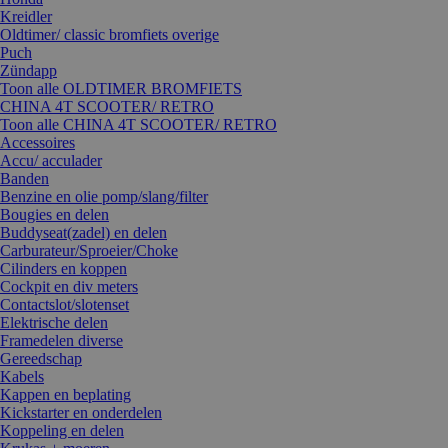
Kreidler
Oldtimer/ classic bromfiets overige
Puch
Zündapp
Toon alle OLDTIMER BROMFIETS
CHINA 4T SCOOTER/ RETRO
Toon alle CHINA 4T SCOOTER/ RETRO
Accessoires
Accu/ acculader
Banden
Benzine en olie pomp/slang/filter
Bougies en delen
Buddyseat(zadel) en delen
Carburateur/Sproeier/Choke
Cilinders en koppen
Cockpit en div meters
Contactslot/slotenset
Elektrische delen
Framedelen diverse
Gereedschap
Kabels
Kappen en beplating
Kickstarter en onderdelen
Koppeling en delen