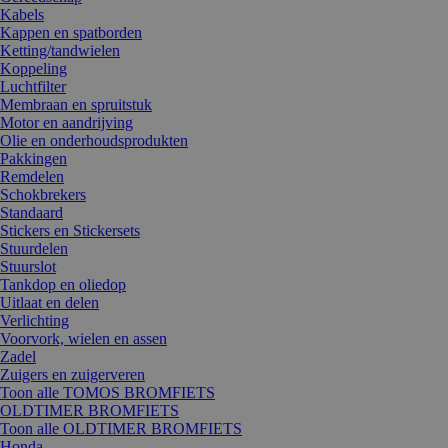
Kabels
Kappen en spatborden
Ketting/tandwielen
Koppeling
Luchtfilter
Membraan en spruitstuk
Motor en aandrijving
Olie en onderhoudsprodukten
Pakkingen
Remdelen
Schokbrekers
Standaard
Stickers en Stickersets
Stuurdelen
Stuurslot
Tankdop en oliedop
Uitlaat en delen
Verlichting
Voorvork, wielen en assen
Zadel
Zuigers en zuigerveren
Toon alle TOMOS BROMFIETS
OLDTIMER BROMFIETS
Toon alle OLDTIMER BROMFIETS
Honda