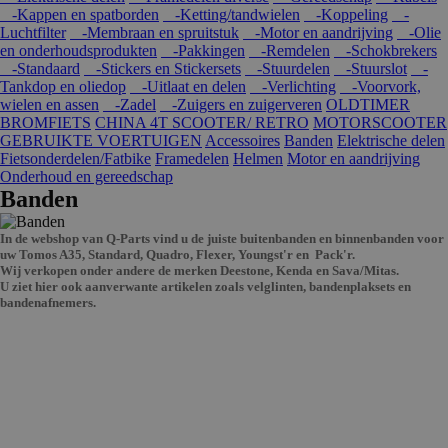
-Kappen en spatborden
-Ketting/tandwielen
-Koppeling
-
Luchtfilter
-Membraan en spruitstuk
-Motor en aandrijving
-Olie
en onderhoudsprodukten
-Pakkingen
-Remdelen
-Schokbrekers
-Standaard
-Stickers en Stickersets
-Stuurdelen
-Stuurslot
-
Tankdop en oliedop
-Uitlaat en delen
-Verlichting
-Voorvork,
wielen en assen
-Zadel
-Zuigers en zuigerveren
OLDTIMER
BROMFIETS
CHINA 4T SCOOTER/ RETRO
MOTORSCOOTER
GEBRUIKTE VOERTUIGEN
Accessoires
Banden
Elektrische delen
Fietsonderdelen/Fatbike
Framedelen
Helmen
Motor en aandrijving
Onderhoud en gereedschap
Banden
In de webshop van Q-Parts vind u de juiste buitenbanden en binnenbanden voor
uw Tomos A35, Standard, Quadro, Flexer, Youngst'r en Pack'r.
Wij verkopen onder andere de merken Deestone, Kenda en Sava/Mitas.
U ziet hier ook aanverwante artikelen zoals velglinten, bandenplaksets en
bandenafnemers.