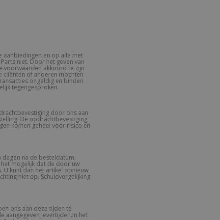
e aanbiedingen en op alle met
Parts niet. Door het geven van
e voorwaarden akkoord te zijn
e cliënten of anderen mochten
transacties ongeldig en binden
elijk tegengesproken.
drachtbevestiging door ons aan
telling. De opdrachtbevestiging
ingen komen geheel voor risico en
en dagen na de besteldatum.
 het mogelijk dat de door uw
s. U kunt dan het artikel opnieuw
hting niet op. Schuldvergelijking
doen ons aan deze tijden te
e aangegeven levertijden.In het