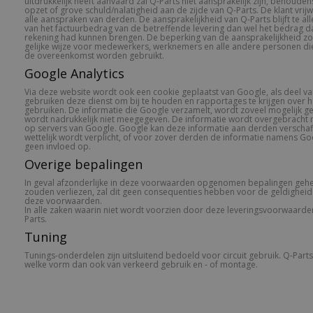
uitdrukkelijk heeft aanvaard zal Q-Parts niet aansprakelijk zijn, behoud
opzet of grove schuld/nalatigheid aan de zijde van Q-Parts. De klant vrij
alle aanspraken van derden. De aansprakelijkheid van Q-Parts blijft te al
van het factuurbedrag van de betreffende levering dan wel het bedrag da
rekening had kunnen brengen. De beperking van de aansprakelijkheid zoal
gelijke wijze voor medewerkers, werknemers en alle andere personen die
de overeenkomst worden gebruikt.
Google Analytics
Via deze website wordt ook een cookie geplaatst van Google, als deel van
gebruiken deze dienst om bij te houden en rapportages te krijgen over
gebruiken. De informatie die Google verzamelt, wordt zoveel mogelijk 
wordt nadrukkelijk niet meegegeven. De informatie wordt overgebracht
op servers van Google. Google kan deze informatie aan derden verschaf
wettelijk wordt verplicht, of voor zover derden de informatie namens Go
geen invloed op.
Overige bepalingen
In geval afzonderlijke in deze voorwaarden opgenomen bepalingen gehee
zouden verliezen, zal dit geen consequenties hebben voor de geldigheid
deze voorwaarden.
In alle zaken waarin niet wordt voorzien door deze leveringsvoorwaarden b
Parts.
Tuning
Tunings-onderdelen zijn uitsluitend bedoeld voor circuit gebruik. Q-Parts
welke vorm dan ook van verkeerd gebruik en - of montage.