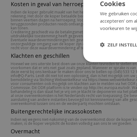
Cookies
Kosten in geval van herroeping:
Indien de koper gebruikt maakt van het herroepingsrecht, komen de kost
We gebruiken cook
rekening. Het door de koper betaalde bedrag voor de betreffende orde
binnen veertien dagen na herroeping. Voorwaarde hierbij is echter dat Q
accepteren' om al
teruggezonden producten reeds ontvangen heeft, of dat de koper sluite
voorkeuren te wij
kan tonen.
Creditering geschiedt via de betalingsmethode die door de koper is aa
uitdrukkelijke toestemming heeft gegeven voor een andere methode.
Eventuele waardeverminderingen ten gevolge van beschadigingen, defec
onzorgvuldige omgang van de koper zijn de aansprakelijkheid van de kop
ZELF INSTEL
recht voor deze waardevermindering af te trekken van het te crediteren 
Klachten en geschillen
Hoewel we ons uiterste best doen uw onze klanten tevreden te stellen en
voorkomen dat er iets niet gaat zoals gepland. Wanneer er sprake is van 
deze eerst bij ons kenbaar te maken door ons te bellen op (045) 533 12 
info@Q-Parts. Leidt dit niet tot een oplossing, dan is het mogelijk om uw
bemiddeling via Stichting WebwinkelKeur via https://www.webwinkelkeur.n
voor consumenten ook mogelijk om klachten aan te melden via het ODR
Commissie. Dit ODR platform is te vinden op http://ec.europa.eu/odr. Wan
behandeling is dan staat het je vrij om je klacht te deponeren via het p
al onze overeenkomsten is het Nederlands recht van toepassing. De bev
aansluiting van andere instanties bevoegd tot kennisneming van alle gesc
overeenkomst tussen ons en de wederpartij mochten ontstaan.
Buitengerechtelijke incassokosten
Indien wij wegens niet-nakoming van de overeenkomst door de koper ko
maken, is de koper verplicht de kosten volledig aan ons te vergoeden.
Overmacht