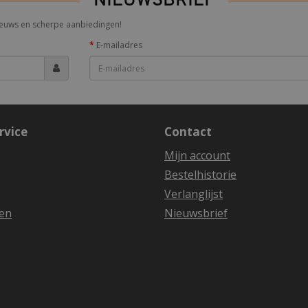
NIEUWSBRIEF
 nieuws en scherpe aanbiedingen!
E-mailadres
rvice
Contact
Mijn account
Bestelhistorie
Verlanglijst
en
Nieuwsbrief