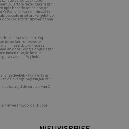
ens schade veroorzaakt door
waart Q-Parts te dezer zake tegen
len tijde beperkt tot de hoogte
t Q-Parts de klant maximaal in
s bepaald in dit artikel geldt op
 door Q-Parts ter uitvoering van
 de "Analytics"-dienst. Wij
 hoe bezoekers de website
geanonimiseerd. Uw IP-adres
 naar en door Google opgeslagen
fen indien Google hiertoe
ogle verwerken. Wij hebben hier
l of gedeeltelijk hun werking
 van de overige bepalingen van
eslist altijd de directie van Q-
 is niet verantwoordelijk voor