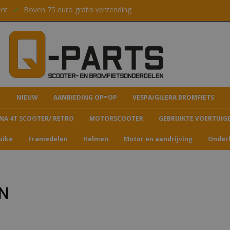
ent
✔
Boven 75 euro gratis verzending
NIEUW
AANBIEDING OP=OP
VESPA/GILERA BROMFIETS
NA 4T SCOOTER/ RETRO
MOTORSCOOTER
GEBRUIKTE VOERTUIG
bike
Framedelen
Helmen
Motor en aandrijving
Onder
N