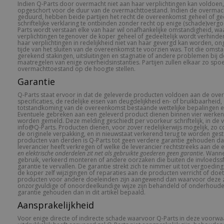
Indien Q-Parts door overmacht niet aan haar verplichtingen kan voldoen,
opgeschort voor de duur van de overmachttoestand. Indien de overmac
geduurd, hebben beide partijen het recht de overeenkomst geheel of ged
schriftelijke verklaring te ontbinden zonder recht op enige (schade)ver
Parts wordt verstaan elke van haar wil onafhankelijke omstandigheid, 
verplichtingen tegenover de koper geheel of gedeeltelijk wordt verhin
haar verplichtingen in redelijkheid niet van haar gevergd kan worden, o
tijde van het sluiten van de overeenkomst te voorzien was. Tot die om
gerekend stakingen, uitsluitingen en stagnatie of andere problemen bij d
maatregelen van enige overheidsinstanties. Partijen zullen elkaar zo spo
overmachttoestand op de hoogte stellen.
Garantie
Q-Parts staat ervoor in dat de geleverde producten voldoen aan de ov
specificaties, de redelijke eisen van deugdelijkheid en- of bruikbaarhei
totstandkoming van de overeenkomst bestaande wettelijke bepalingen e
Eventuele gebreken aan een geleverd product dienen binnen vier werken 
worden gemeld. Deze melding geschiedt per voorkeur schriftelijk, in de 
info@Q-Parts. Producten dienen, voor zover redelijkerwijs mogelijk, zo 
de originele verpakking, en in nieuwstaat verkerend terug te worden gest
producten van derden is Q-Parts tot geen verdere garantie gehouden dan
leverancier heeft verkregen of welke de leverancier rechtstreeks aan de 
en elektrische onderdelen zit net als gebruikte goederen geen garantie
. Wann
gebruik, verkeerd monteren of andere oorzaken die buiten de invloedssf
garantie te vervallen. De garantie strekt zich te nimmer uit tot vergoedi
de koper zelf wijzigingen of reparaties aan de producten verricht of doet
producten voor andere doeleinden zijn aangewend dan waarvoor deze z
onzorgvuldige of onoordeelkundige wijze zijn behandeld of onderhouden
garantie gehouden dan in dit artikel bepaald.
Aansprakelijkheid
Voor enige directe of indirecte schade waarvoor Q-Parts in deze voorwa