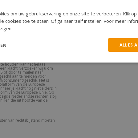
en van terugzending voor zijn
ies om uw gebruikservaring op onze site te verbeteren. Klik op 
r zal worden gecrediteerd
-Parts de door de klant
le cookies toe te staan. Of ga naar 'zelf instellen' voor meer inf
nd bewijs van de terugzending
zigen.
ngewend tenzij de koper
ten en dergelijke door
er. Q-Parts behoudt zich het
LEN
ALLES 
bedrag.
 te houden, kan het helaas
een klacht, verzoeken wij u om
15 of door te mailen naar
 geschil aan te melden voor
l/consument/geschil/. Het is
 platform van de Europese
neer je klacht nog niet elders in
latform van de Europese Unie. Op
oegde Nederlandse rechter is bij
hillen die uit hoofde van de
sten van rechtsbijstand moeten