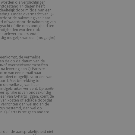
 worden die verplichtingen
httoestand 14 dagen heeft
eeltelijk door middel van een
goeding. Onder overmacht van Q-
waardoor de nakoming van haar
derd of waardoor de nakoming van
ngeacht of die omstandigheid ten
standigheden worden ook
e toeleveranciers en/of
edig mogelijk van een (mogelijke)
ereenkomst, de vermelde
d, en de op de datum van de
n/of overheidsvoorschriften.
na levering aan Q-Parts te
vorm van een e-mail naar
compleet mogelijk, voorzien van
uurd. Met betrekking tot
 die welke zij van haar
eindgebruiker verleent.
Op snelle
eer sprake is van ondeskundig
eer van Q-Parts liggen, komt de
ng van kosten of schade doordat
 verrichten dan wel indien de
ijn bestemd, dan wel op
. Q-Parts is tot geen andere
arden de aansprakelijkheid niet