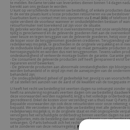
te melden. Reclame terzake van leveranties dienen binnen 14 dagen na
bereikt aan ons gedaan te worden.
U kunt op verschillende manieren uw bestelling, of enkele producten daa
In de eerste plaats kunt u losse producten retourneren via uw besteloverz
Daarbuiten kunt u contact met ons opnemen via
E-mail (klik)
of telefoon (
optie verdient de voorkeur wanneer er onduidelijkheden bestaan of wan
retourformulier niet toereikend zal zijn voor de situatie.
Bij gebreke worden wij geacht in overeenstemming met onze verplichting
tijdig is gereclameerd en de geleverde goederen niet aan de overeenkom
uwer keuze en tegen teruggave van de geleverde goederen, hetzij voor gra
de koper voor de teruggenomen goederen crediteren. Terugzending van
redelijkerwijs mogelijk, te geschieden in de originele verpakking en in n
de individuele klant aangepaste dan wel op maat gemaakte producten zi
herroepingsplicht en worden dus niet teruggenomen. Tevens vallen prod
ondeskundigheid of verkeerde montage buiten de garantie. Garantie geldt
- De consument de geleverde producten zelf heeft gerepareerd en/of be
repareren en/of bewerken;
- De geleverde producten aan abnormale omstandigheden zijn blootgest
worden behandeld of in strijd zijn met de aanwijzingen van de onderne
behandeld zijn;
- De ondeugdelijkheid geheel of gedeeltelijk het gevolg is van voorschrif
of zal stellen ten aanzien van de aard of de kwaliteit van de toegepaste m
U heeft het recht uw bestelling tot veertien dagen na ontvangst zonder 
heeft na annulering nogmaals veertien dagen om uw bestelling daadwerkel
deze voorwaarden worden nageleefd, krijgt u het volledige orderbedrag,
gecrediteerd. Enkel de kosten voor verzending van u thuis naar Q-Parts z
bepaalde voorwaarden zijn ook deze retourkosten voor onze rekening; di
bepaald. We verzoeken u te allen tijde uw bestelling met alle geleverde
redelijkerwijs mogelijk is, in de originele staat en met ongeopende verpak
vervolgens het verschuldigde orderbedrag binnen veertien dagen na aa
terugstorten, mits de bestelling dan wel sluitend bewijs van verzending 
ontvangen. Q-Parts behoudt zich het recht voor om producten die specifi
uit te zonderen van deze retourregeling.
Klik hier
voor onze specifieke 