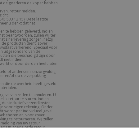
dat de goederen de koper hebben
rvan, retour melden.
icht.
045 533 12 15). Deze laatste
neer u denkt dat het
en te hebben geleverd. Indien
st beantwoorden, zullen wij ter
tis herlevering zorgen, hetzij
 de producten dient, zover
ieuwstaat verkerend. Speciaal voor
jn uitgezonderd van de
ucten die beschadigd zijn door
 niet indien:
werkt of door derden heeft laten
eld of anderszins onzorgvuldig
mer en/of op de verpakking
ten die de overheid heeft gesteld
aterialen.
opgave van reden te annuleren. U
ijk retour te sturen. Indien
 dus inclusief verzendkosten
ijn voor eigen rekening. Onder
t wordt per individueel geval
 toebehoren en, voor zover
king te retourneren. Wij zullen
nmelding van uw retour
reeds in goede orde retour
ek voor een klant aangepast zijn
pagina over onze retourregeling