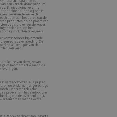
 Q-Parts zich inspannen een
 van een vergelijkbaar product
g. Bij niet tijdige levering
oor bepaalde houden wij ons in
kdagen, gedurende welke de
e geschieden aan het adres dat de
veren producten op de plaats van
cten betreft, over op de koper.
aangeboden c.q. op het
arop de producten tevergeefs
ereenkomst zonder bijkomende
 op een schadevergoeding. De
werken als ten tijde van de
orden geleverd.
. De keuze van de wijze van
ring geldt het moment waarop de
elleveringen.
ief verzendkosten. Alle prijzen
waarbij de ondernemer gerechtigd
uden. Het is mogelijk dat
ties gegevens in het aanbod zijn
ntbinding van de overeenkomst.
 overeenkomen met de echte
uele gebreken direct aan Q-Parts