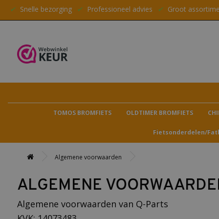
✔
Snelle bezorging
✔
Professioneel advies
✔
Groot assortim
TOMOS BROMFIETS
OLDTIMER BROMFIETS
CHI
Fietsonderdelen/Fat
Algemene voorwaarden
ALGEMENE VOORWAARDE
Algemene voorwaarden van Q-Parts
KVK: 14073483