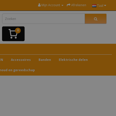
Mijn Account
Afrekenen
Taal
0
EN
Accessoires
Banden
Elektrische delen
houd en gereedschap