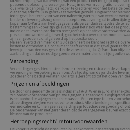
uitzonderlijke geval dat levering van een product niet mogelijk blijkt, zal
passende oplossing te verzorgen. Hetzij in de vorm van gratis nalevering
qua kwaliteit en prijs, hetzij de koper te crediteren voor het betaalde bedra
dienen wij schriftelijk in gebreke te worden gesteld. Ongeacht het hierv
ieder geval het recht voor van een naleveringstermijn van veertien wer
bieder de levering alsnog dient te accepteren. Levering zal te allen tijd
koper aan Q-Parts aan heeft gegevens als verzendadres. Zodra de te le
bestemming aan koper zijn geleverd, gaat het risico waar het deze produ
Indien de te leveren producten tevergeefs op het afleveradres worden 
postkantoor worden afgeleverd, gaat het risico over op het moment wa
zijn aangeboden c.q. afgeleverd op het postkantoor.
Na een levertijd van meer dan 30 dagen heeft de klant het recht de ov
kosten te ontbinden. De consument heeft echter in dat geval geen recht
levertijden worden vastgesteld in de verwachting dat Q-Parts kan blijven 
aanbieding en dat de nodige goederen en materialen ons tijdig zullen w
Verzending
Verzendingen geschieden steeds voor rekening en risico van de verkoper
verzending en verpakking is aan ons. Als tijdstip van de juridische leve
goederen ons bedrijf verlaten. Q-Parts is gerechtigd tot het doen van de
Prijzen en afbeeldingen
De door ons genoemde prijs is inclusief 21% BTW en in Euro, maar exclus
zijn onder voorbehoud van prijswijzigingen. Het aanbod is vrijblijvend 
is het aanbod te wijzigen en aan te passen. Prijs en type fouten voorbeho
afbeeldingen afwijken van het echte product. Alle afbeeldingen, specifica
een indicatie en kunnen geen aanleiding zijn tot schadevergoeding of o
De ondernemer kan niet garanderen dat de weergegeven kleuren exact
kleuren van de producten.
Herroepingsrecht/ retourvoorwaarden
De koper is verplicht de producten bij aankomst te inspecteren en event