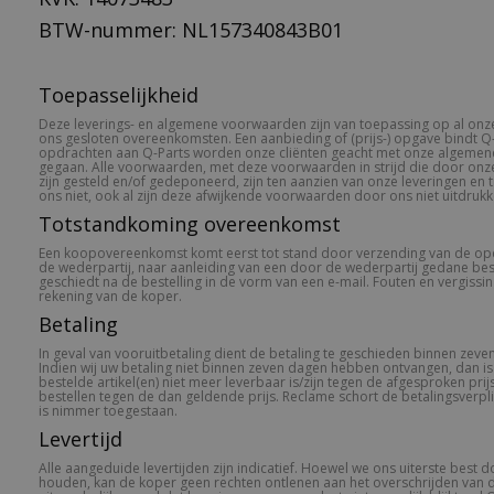
BTW-nummer: NL157340843B01
Toepasselijkheid
Deze leverings- en algemene voorwaarden zijn van toepassing op al onz
ons gesloten overeenkomsten. Een aanbieding of (prijs-) opgave bindt Q-
opdrachten aan Q-Parts worden onze cliënten geacht met onze algemen
gegaan. Alle voorwaarden, met deze voorwaarden in strijd die door onz
zijn gesteld en/of gedeponeerd, zijn ten aanzien van onze leveringen en 
ons niet, ook al zijn deze afwijkende voorwaarden door ons niet uitdrukk
Totstandkoming overeenkomst
Een koopovereenkomst komt eerst tot stand door verzending van de op
de wederpartij, naar aanleiding van een door de wederpartij gedane bes
geschiedt na de bestelling in de vorm van een e-mail. Fouten en vergiss
rekening van de koper.
Betaling
In geval van vooruitbetaling dient de betaling te geschieden binnen zev
Indien wij uw betaling niet binnen zeven dagen hebben ontvangen, dan is
bestelde artikel(en) niet meer leverbaar is/zijn tegen de afgesproken prij
bestellen tegen de dan geldende prijs. Reclame schort de betalingsverplic
is nimmer toegestaan.
Levertijd
Alle aangeduide levertijden zijn indicatief. Hoewel we ons uiterste best 
houden, kan de koper geen rechten ontlenen aan het overschrijden van d