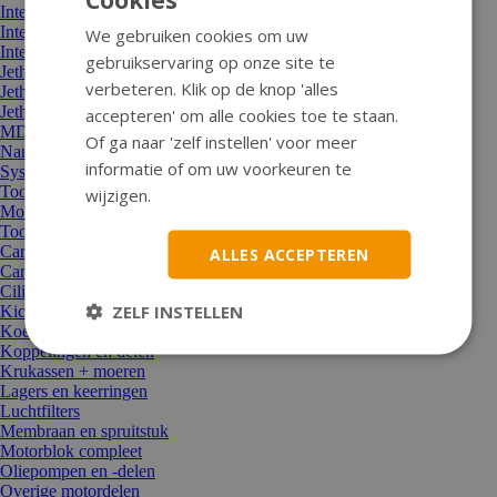
Integraal helmen SMK
Integraal helmen Tornado
We gebruiken cookies om uw
Integraal helmen Vito
gebruikservaring op onze site te
Jethelm Tucano
verbeteren. Klik op de knop 'alles
Jethelmen Lem
Jethelmen MT
accepteren' om alle cookies toe te staan.
MDS-onderdelen
Of ga naar 'zelf instellen' voor meer
Nano-vizier
informatie of om uw voorkeuren te
Systeemhelm Roof
Toon alle Helmen
wijzigen.
Motor en aandrijving
Toon alle Motor en aandrijving
Carburateur/sproeier/choke
ALLES ACCEPTEREN
Carterdeksel
Cilinders, koppen, zuigers
ZELF INSTELLEN
Kickstarters en onderdelen
Koeling/thermostaat/waterpomp
Koppelingen en delen
Krukassen + moeren
Lagers en keerringen
Luchtfilters
Membraan en spruitstuk
Motorblok compleet
Oliepompen en -delen
Overige motordelen