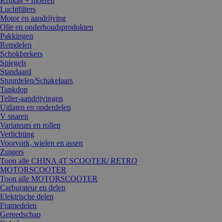
Krukas + moeren
Luchtfilters
Motor en aandrijving
Olie en onderhoudsprodukten
Pakkingen
Remdelen
Schokbrekers
Spiegels
Standaard
Stuurdelen/Schakelaars
Tankdop
Teller-aandrijvingen
Uitlaten en onderdelen
V snaren
Variateurs en rollen
Verlichting
Voorvork, wielen en assen
Zuigers
Toon alle CHINA 4T SCOOTER/ RETRO
MOTORSCOOTER
Toon alle MOTORSCOOTER
Carburateur en delen
Elektrische delen
Framedelen
Gereedschap