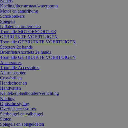
Kabels
Koeling/thermostaat/waterpomp
Motor en aandrijving
Schokbrekers
Spiegels
Uitlaten en onderdelen
Toon alle MOTORSCOOTER
GEBRUIKTE VOERTUIGEN
Toon alle GEBRUIKTE VOERTUIGEN
Scooters 2e hands
Bromfiets/snorfiets 2e hands
Toon alle GEBRUIKTE VOERTUIGEN
Accessoires
Toon alle Accessoires
Alarm scooter
Crossbrillen
Handschoenen
Handvatten
Kentekenplaathouder/verlichting
Kleding
Optische styling
Overige accessoires
Sierbeugel en valbeugel
Sloten
Spiegels en spiegeldelen