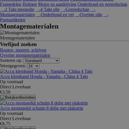
Framedelen
Helmen
Motor en aandrijving
Onderhoud en gereedschap
-2 Takt mengolie
-4 Takt olie
-Gereedschap
-
Montagematerialen
-Onderhoud en vet
-Overige olie
-
Poetsartikelen
Montagematerialen
Montagematerialen
Verfijnd zoeken
Bouten, moeren, schijven
Overige montagematerialen
Sorteren op:
Weergegeven:
Accu klemband Honda - Yamaha - China 4 Takt
Op voorraad
Direct Leverbaar
€3,50
Bestellen
Accu montagekit schuim 8 delig met plakstrip
Op voorraad
Direct Leverbaar
€8,75