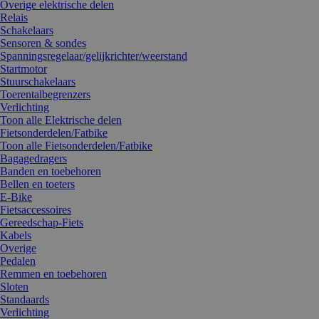
Overige elektrische delen
Relais
Schakelaars
Sensoren & sondes
Spanningsregelaar/gelijkrichter/weerstand
Startmotor
Stuurschakelaars
Toerentalbegrenzers
Verlichting
Toon alle Elektrische delen
Fietsonderdelen/Fatbike
Toon alle Fietsonderdelen/Fatbike
Bagagedragers
Banden en toebehoren
Bellen en toeters
E-Bike
Fietsaccessoires
Gereedschap-Fiets
Kabels
Overige
Pedalen
Remmen en toebehoren
Sloten
Standaards
Verlichting