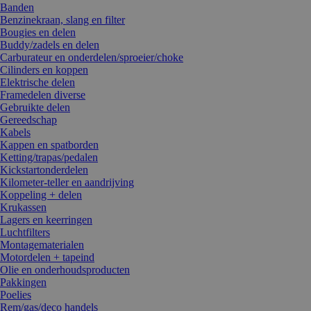
Banden
Benzinekraan, slang en filter
Bougies en delen
Buddy/zadels en delen
Carburateur en onderdelen/sproeier/choke
Cilinders en koppen
Elektrische delen
Framedelen diverse
Gebruikte delen
Gereedschap
Kabels
Kappen en spatborden
Ketting/trapas/pedalen
Kickstartonderdelen
Kilometer-teller en aandrijving
Koppeling + delen
Krukassen
Lagers en keerringen
Luchtfilters
Montagematerialen
Motordelen + tapeind
Olie en onderhoudsproducten
Pakkingen
Poelies
Rem/gas/deco handels