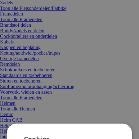
Zadels
Toon alle Fietsonderdelen/Fatbike
Framedelen
Toon alle Framedelen
Brandstof delen
Buddy/zadels en delen
Cockpit/tellers en onderdelen
Kabels
Kappen en beplating
Ketting/tandwiel/poelies/trapas
Overige framedelen
Remdelen
Schokbrekers en toebehoren
Standaards en toebehoeren
Sturen en toebehoren
Subframe/motorophanging/achterbrug
Voorvork, wielen en assen
Toon alle Framedelen
Helmen
Toon alle Helmen
Demm
Helm CAB
Helmen snorfiets / speed pedelec
Helmmuts
Integraal helmen MT
Cookies