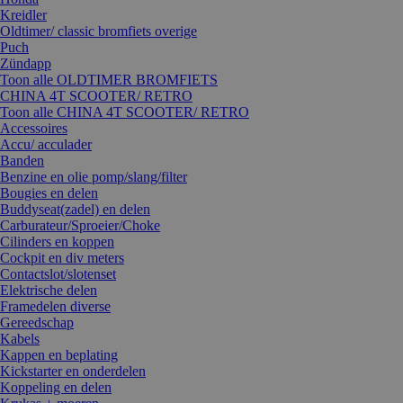
Kreidler
Oldtimer/ classic bromfiets overige
Puch
Zündapp
Toon alle OLDTIMER BROMFIETS
CHINA 4T SCOOTER/ RETRO
Toon alle CHINA 4T SCOOTER/ RETRO
Accessoires
Accu/ acculader
Banden
Benzine en olie pomp/slang/filter
Bougies en delen
Buddyseat(zadel) en delen
Carburateur/Sproeier/Choke
Cilinders en koppen
Cockpit en div meters
Contactslot/slotenset
Elektrische delen
Framedelen diverse
Gereedschap
Kabels
Kappen en beplating
Kickstarter en onderdelen
Koppeling en delen