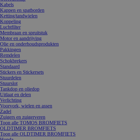
Kabels
Kappen en spatborden
Ketting/tandwielen
Koppeling
Luchtfilter
Membraan en spruitstuk
Motor en aandrijving
Olie en onderhoudsprodukten
Pakkingen
Remdelen
Schokbrekers
Standaard
Stickers en Stickersets
Stuurdelen
Stuurslot
Tankdop en oliedop
Uitlaat en delen
Verlichting
Voorvork, wielen en assen
Zadel
Zuigers en zuigerveren
Toon alle TOMOS BROMFIETS
OLDTIMER BROMFIETS
Toon alle OLDTIMER BROMFIETS
Honda