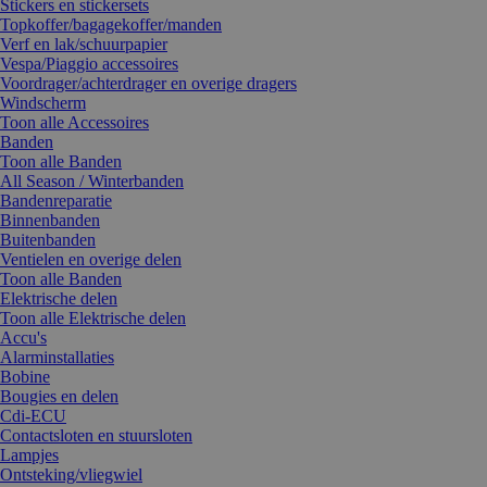
Stickers en stickersets
Topkoffer/bagagekoffer/manden
Verf en lak/schuurpapier
Vespa/Piaggio accessoires
Voordrager/achterdrager en overige dragers
Windscherm
Toon alle Accessoires
Banden
Toon alle Banden
All Season / Winterbanden
Bandenreparatie
Binnenbanden
Buitenbanden
Ventielen en overige delen
Toon alle Banden
Elektrische delen
Toon alle Elektrische delen
Accu's
Alarminstallaties
Bobine
Bougies en delen
Cdi-ECU
Contactsloten en stuursloten
Lampjes
Ontsteking/vliegwiel