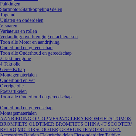
Pakkingen
Startmotor/Startkoppeling+delen
Tapeind
Uitlaten en onderdelen
V snaren
Variateurs en rollen
Vertanding/ overbrenging en achterassen
Toon alle Motor en aandrijving
Onderhoud en gereedschap
Toon alle Onderhoud en gereedschap
2 Takt mengolie
4 Takt olie
Gereedschap
Montagematerialen
Onderhoud en vet
Overige olie
Poetsartikelen
Toon alle Onderhoud en gereedschap
Onderhoud en gereedschap
Montagematerialen
AANBIEDING OP=OP
VESPA/GILERA BROMFIETS
TOMOS
BROMFIETS
OLDTIMER BROMFIETS
CHINA 4T SCOOTER/
RETRO
MOTORSCOOTER
GEBRUIKTE VOERTUIGEN
Accessoires
Banden
Elektrische delen
Fietsonderdelen/Fatbike