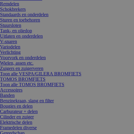
Remdelen
Schokbrekers
Standaards en onderdelen
Sturen en toebehoren
Stuursloten
Tank- en oliedop
Uitlaten en onderdelen
V-snaren
Variodelen
Verlichting
Voorvork en onderdelen
Wielen, assen etc.
Zuigers en zuigerveren
Toon alle VESPA/GILERA BROMFIETS
TOMOS BROMFIETS
Toon alle TOMOS BROMFIETS
Accessoires
Banden
Benzinekraan, slang en filter
Bougies en delen
Carburateur + delen
Cilinder en zuiger
Elektrische delen
Framedelen diverse
Gereedschap