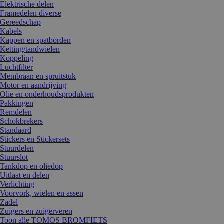
Elektrische delen
Framedelen diverse
Gereedschap
Kabels
Kappen en spatborden
Ketting/tandwielen
Koppeling
Luchtfilter
Membraan en spruitstuk
Motor en aandrijving
Olie en onderhoudsprodukten
Pakkingen
Remdelen
Schokbrekers
Standaard
Stickers en Stickersets
Stuurdelen
Stuurslot
Tankdop en oliedop
Uitlaat en delen
Verlichting
Voorvork, wielen en assen
Zadel
Zuigers en zuigerveren
Toon alle TOMOS BROMFIETS