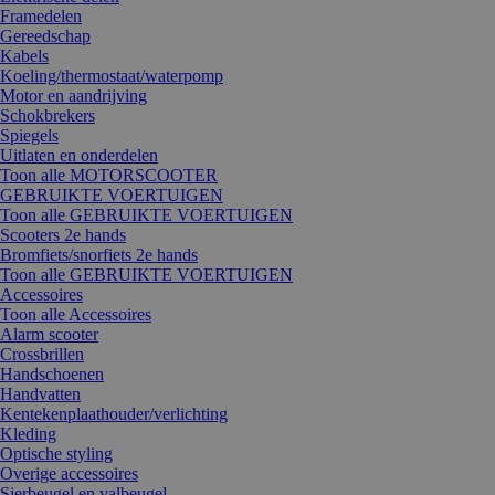
Framedelen
Gereedschap
Kabels
Koeling/thermostaat/waterpomp
Motor en aandrijving
Schokbrekers
Spiegels
Uitlaten en onderdelen
Toon alle MOTORSCOOTER
GEBRUIKTE VOERTUIGEN
Toon alle GEBRUIKTE VOERTUIGEN
Scooters 2e hands
Bromfiets/snorfiets 2e hands
Toon alle GEBRUIKTE VOERTUIGEN
Accessoires
Toon alle Accessoires
Alarm scooter
Crossbrillen
Handschoenen
Handvatten
Kentekenplaathouder/verlichting
Kleding
Optische styling
Overige accessoires
Sierbeugel en valbeugel