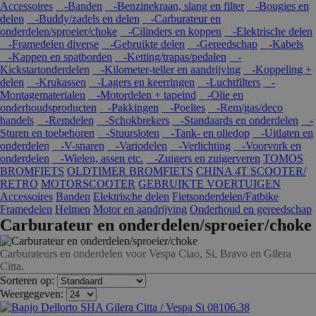
Accessoires
-Banden
-Benzinekraan, slang en filter
-Bougies en
delen
-Buddy/zadels en delen
-Carburateur en
onderdelen/sproeier/choke
-Cilinders en koppen
-Elektrische delen
-Framedelen diverse
-Gebruikte delen
-Gereedschap
-Kabels
-Kappen en spatborden
-Ketting/trapas/pedalen
-
Kickstartonderdelen
-Kilometer-teller en aandrijving
-Koppeling +
delen
-Krukassen
-Lagers en keerringen
-Luchtfilters
-
Montagematerialen
-Motordelen + tapeind
-Olie en
onderhoudsproducten
-Pakkingen
-Poelies
-Rem/gas/deco
handels
-Remdelen
-Schokbrekers
-Standaards en onderdelen
-
Sturen en toebehoren
-Stuursloten
-Tank- en oliedop
-Uitlaten en
onderdelen
-V-snaren
-Variodelen
-Verlichting
-Voorvork en
onderdelen
-Wielen, assen etc.
-Zuigers en zuigerveren
TOMOS
BROMFIETS
OLDTIMER BROMFIETS
CHINA 4T SCOOTER/
RETRO
MOTORSCOOTER
GEBRUIKTE VOERTUIGEN
Accessoires
Banden
Elektrische delen
Fietsonderdelen/Fatbike
Framedelen
Helmen
Motor en aandrijving
Onderhoud en gereedschap
Carburateur en onderdelen/sproeier/choke
Carburateurs en onderdelen voor Vespa Ciao, Si, Bravo en Gilera
Citta.
Sorteren op:
Weergegeven: