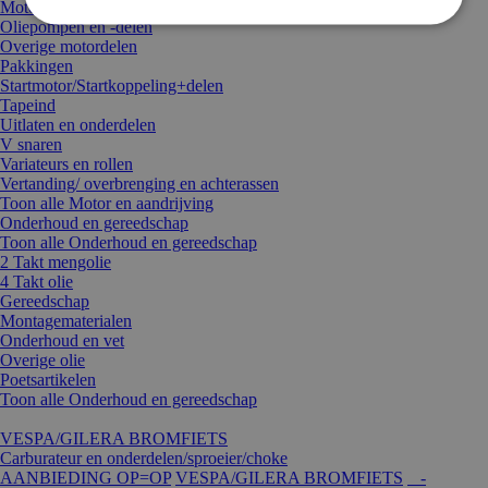
Motorblok compleet
Oliepompen en -delen
Overige motordelen
Pakkingen
Startmotor/Startkoppeling+delen
Tapeind
Uitlaten en onderdelen
V snaren
Variateurs en rollen
Vertanding/ overbrenging en achterassen
Toon alle Motor en aandrijving
Onderhoud en gereedschap
Toon alle Onderhoud en gereedschap
2 Takt mengolie
4 Takt olie
Gereedschap
Montagematerialen
Onderhoud en vet
Overige olie
Poetsartikelen
Toon alle Onderhoud en gereedschap
VESPA/GILERA BROMFIETS
Carburateur en onderdelen/sproeier/choke
AANBIEDING OP=OP
VESPA/GILERA BROMFIETS
-