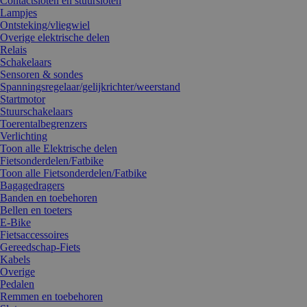
Contactsloten en stuursloten
Lampjes
Ontsteking/vliegwiel
Overige elektrische delen
Relais
Schakelaars
Sensoren & sondes
Spanningsregelaar/gelijkrichter/weerstand
Startmotor
Stuurschakelaars
Toerentalbegrenzers
Verlichting
Toon alle Elektrische delen
Fietsonderdelen/Fatbike
Toon alle Fietsonderdelen/Fatbike
Bagagedragers
Banden en toebehoren
Bellen en toeters
E-Bike
Fietsaccessoires
Gereedschap-Fiets
Kabels
Overige
Pedalen
Remmen en toebehoren