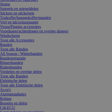
Sloten
Spiegels en spiegeldelen
Stickers en stickersets
Topkoffer/bagagekoffer/manden
Verf en lak/schuurpapier
Vespa/Piaggio accessoires
Voordrager/achterdrager en overige dragers
Windscherm
Toon alle Accessoires
Banden
Toon alle Banden
All Season / Winterbanden
Bandenreparatie
Binnenbanden
Buitenbanden
Ventielen en overige delen
Toon alle Banden
Elektrische delen
Toon alle Elektrische delen
Accu's
Alarminstallaties
Bobine
Bougies en delen
Cdi-ECU