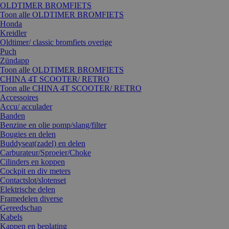
OLDTIMER BROMFIETS
Toon alle OLDTIMER BROMFIETS
Honda
Kreidler
Oldtimer/ classic bromfiets overige
Puch
Zündapp
Toon alle OLDTIMER BROMFIETS
CHINA 4T SCOOTER/ RETRO
Toon alle CHINA 4T SCOOTER/ RETRO
Accessoires
Accu/ acculader
Banden
Benzine en olie pomp/slang/filter
Bougies en delen
Buddyseat(zadel) en delen
Carburateur/Sproeier/Choke
Cilinders en koppen
Cockpit en div meters
Contactslot/slotenset
Elektrische delen
Framedelen diverse
Gereedschap
Kabels
Kappen en beplating