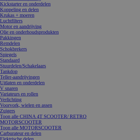
Kickstarter en onderdelen
Koppeling en delen
Krukas + moeren
Luchtfilters
Motor en aandrijving
Olie en onderhoudsprodukten
Pakkingen
Remdelen
Schokbrekers
Spiegels
Standaard
Stuurdelen/Schakelaars
Tankdop
Teller-aandrijvingen
Uitlaten en onderdelen
V snaren
Variateurs en rollen
Verlichting
Voorvork, wielen en assen
Zuigers
Toon alle CHINA 4T SCOOTER/ RETRO
MOTORSCOOTER
Toon alle MOTORSCOOTER
Carburateur en delen
Elektrische delen