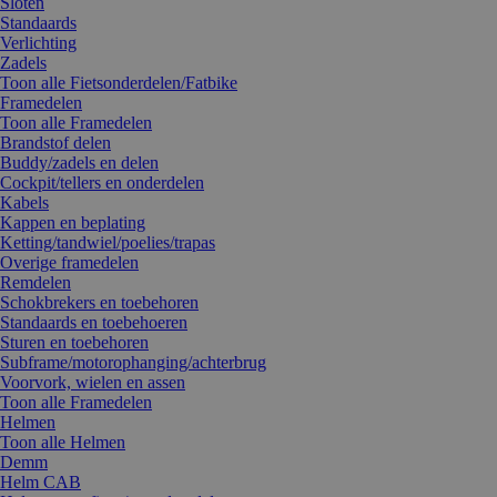
Sloten
Standaards
Verlichting
Zadels
Toon alle Fietsonderdelen/Fatbike
Framedelen
Toon alle Framedelen
Brandstof delen
Buddy/zadels en delen
Cockpit/tellers en onderdelen
Kabels
Kappen en beplating
Ketting/tandwiel/poelies/trapas
Overige framedelen
Remdelen
Schokbrekers en toebehoren
Standaards en toebehoeren
Sturen en toebehoren
Subframe/motorophanging/achterbrug
Voorvork, wielen en assen
Toon alle Framedelen
Helmen
Toon alle Helmen
Demm
Helm CAB