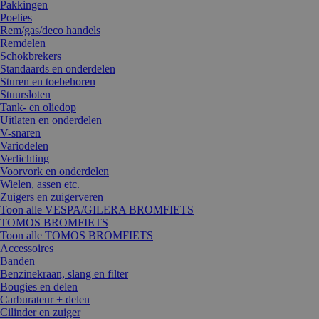
Pakkingen
Poelies
Rem/gas/deco handels
Remdelen
Schokbrekers
Standaards en onderdelen
Sturen en toebehoren
Stuursloten
Tank- en oliedop
Uitlaten en onderdelen
V-snaren
Variodelen
Verlichting
Voorvork en onderdelen
Wielen, assen etc.
Zuigers en zuigerveren
Toon alle VESPA/GILERA BROMFIETS
TOMOS BROMFIETS
Toon alle TOMOS BROMFIETS
Accessoires
Banden
Benzinekraan, slang en filter
Bougies en delen
Carburateur + delen
Cilinder en zuiger