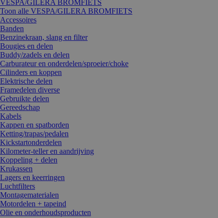
VESPA/GILERA BROMFIETS
Toon alle VESPA/GILERA BROMFIETS
Accessoires
Banden
Benzinekraan, slang en filter
Bougies en delen
Buddy/zadels en delen
Carburateur en onderdelen/sproeier/choke
Cilinders en koppen
Elektrische delen
Framedelen diverse
Gebruikte delen
Gereedschap
Kabels
Kappen en spatborden
Ketting/trapas/pedalen
Kickstartonderdelen
Kilometer-teller en aandrijving
Koppeling + delen
Krukassen
Lagers en keerringen
Luchtfilters
Montagematerialen
Motordelen + tapeind
Olie en onderhoudsproducten