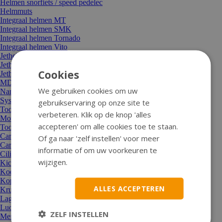
Helmen snorfiets / speed pedelec
Helmmuts
Integraal helmen MT
Integraal helmen SMK
Integraal helmen Tornado
Integraal helmen Vito
Jethelm Tucano
Jethelmen Lem
Cookies
Jethelmen MT
MDS-onderdelen
We gebruiken cookies om uw
Nano-vizier
Systeemhelm Roof
gebruikservaring op onze site te
Toon alle Helmen
verbeteren. Klik op de knop 'alles
Motor en aandrijving
accepteren' om alle cookies toe te staan.
Toon alle Motor en aandrijving
Carburateur/sproeier/choke
Of ga naar 'zelf instellen' voor meer
Carterdeksel
informatie of om uw voorkeuren te
Cilinders, koppen, zuigers
wijzigen.
Kickstarters en onderdelen
Koeling/thermostaat/waterpomp
Koppelingen en delen
ALLES ACCEPTEREN
Krukassen + moeren
Lagers en keerringen
Luchtfilters
ZELF INSTELLEN
Membraan en spruitstuk