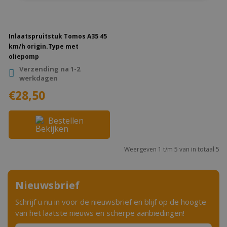
Inlaatspruitstuk Tomos A35 45
km/h origin.Type met
oliepomp
Verzending na 1-2
werkdagen
€28,50
Bestellen
Weergeven 1 t/m 5 van in totaal 5
Nieuwsbrief
Schrijf u nu in voor de nieuwsbrief en blijf op de hoogte
van het laatste nieuws en scherpe aanbiedingen!