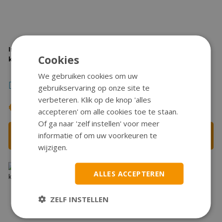
Inlaatspruitstuk Tomos A35 25
Inlaatspruitstuk Tomos A35 25
Cookies
km/h origin type met oliepomp
km/h origineelzonder
oliepomp
We gebruiken cookies om uw
Verzending na 1-2
Verzending na 1-2
gebruikservaring op onze site te
werkdagen
werkdagen
verbeteren. Klik op de knop 'alles
€28,50
€25,80
accepteren' om alle cookies toe te staan.
Of ga naar 'zelf instellen' voor meer
Bestellen
Bestellen
informatie of om uw voorkeuren te
wijzigen.
ALLES ACCEPTEREN
ZELF INSTELLEN