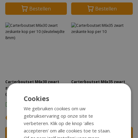
Bestellen
Bestellen
Carterboutset M6x30 zwart
Carterboutset M6x35 zwart
zeskante kop per 10
zeskante kop per 10
(sleutelwijdte 8mm)
Cookies
Op voorraad
Op voorraad
Direct Leverbaar
Direct Leverbaar
We gebruiken cookies om uw
gebruikservaring op onze site te
€3,75
€4,45
verbeteren. Klik op de knop 'alles
accepteren' om alle cookies toe te staan.
Bestellen
Bestellen
Of ga naar 'zelf instellen' voor meer