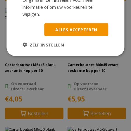
informatie of om uw voorkeuren te
wijzigen.
ALLES ACCEPTEREN
ZELF INSTELLEN
Carterboutset M6x45 blank
Carterboutset M6x45 zwart
zeskante kop per 10
zeskante kop per 10
Op voorraad
Op voorraad
Direct Leverbaar
Direct Leverbaar
€4,05
€5,95
Bestellen
Bestellen