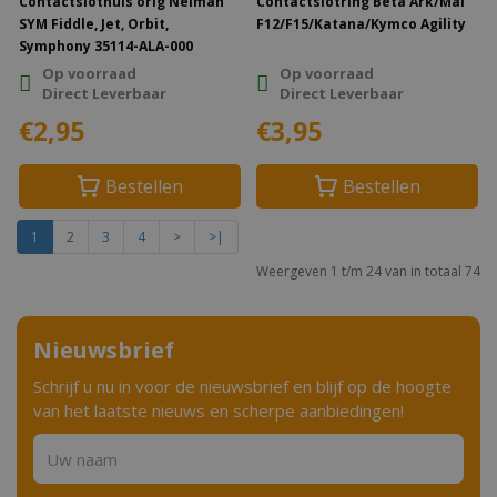
Contactslothuls orig Neiman
Contactslotring Beta Ark/Mal
SYM Fiddle, Jet, Orbit,
F12/F15/Katana/Kymco Agility
Symphony 35114-ALA-000
Op voorraad
Op voorraad
Direct Leverbaar
Direct Leverbaar
€2,95
€3,95
Bestellen
Bestellen
1
2
3
4
>
>|
Weergeven 1 t/m 24 van in totaal 74
Nieuwsbrief
Schrijf u nu in voor de nieuwsbrief en blijf op de hoogte
van het laatste nieuws en scherpe aanbiedingen!