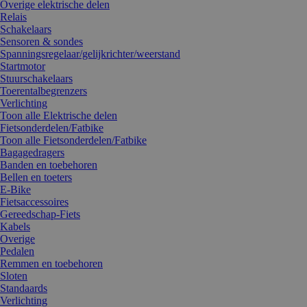
Overige elektrische delen
Relais
Schakelaars
Sensoren & sondes
Spanningsregelaar/gelijkrichter/weerstand
Startmotor
Stuurschakelaars
Toerentalbegrenzers
Verlichting
Toon alle Elektrische delen
Fietsonderdelen/Fatbike
Toon alle Fietsonderdelen/Fatbike
Bagagedragers
Banden en toebehoren
Bellen en toeters
E-Bike
Fietsaccessoires
Gereedschap-Fiets
Kabels
Overige
Pedalen
Remmen en toebehoren
Sloten
Standaards
Verlichting