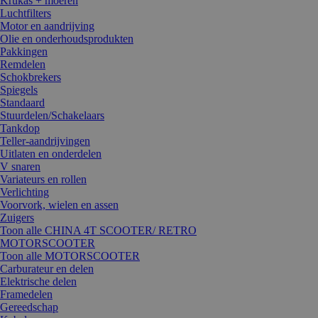
Krukas + moeren
Luchtfilters
Motor en aandrijving
Olie en onderhoudsprodukten
Pakkingen
Remdelen
Schokbrekers
Spiegels
Standaard
Stuurdelen/Schakelaars
Tankdop
Teller-aandrijvingen
Uitlaten en onderdelen
V snaren
Variateurs en rollen
Verlichting
Voorvork, wielen en assen
Zuigers
Toon alle CHINA 4T SCOOTER/ RETRO
MOTORSCOOTER
Toon alle MOTORSCOOTER
Carburateur en delen
Elektrische delen
Framedelen
Gereedschap