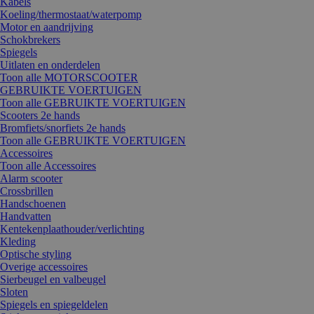
Kabels
Koeling/thermostaat/waterpomp
Motor en aandrijving
Schokbrekers
Spiegels
Uitlaten en onderdelen
Toon alle MOTORSCOOTER
GEBRUIKTE VOERTUIGEN
Toon alle GEBRUIKTE VOERTUIGEN
Scooters 2e hands
Bromfiets/snorfiets 2e hands
Toon alle GEBRUIKTE VOERTUIGEN
Accessoires
Toon alle Accessoires
Alarm scooter
Crossbrillen
Handschoenen
Handvatten
Kentekenplaathouder/verlichting
Kleding
Optische styling
Overige accessoires
Sierbeugel en valbeugel
Sloten
Spiegels en spiegeldelen