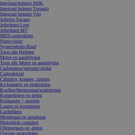
Integraal helmen SMK
Integraal helmen Tornado
Integraal helmen Vito
Jethelm Tucano
Jethelmen Lem
Jethelmen MT
MDS-onderdelen
Nano-vizier
Systeemhelm Roof
Toon alle Helmen
Motor en aandrijving
Toon alle Motor en aandrijving
Carburateur/sproeier/choke
Carterdeksel
Cilinders, koppen, zuigers
Kickstarters en onderdelen
Koeling/thermostaat/waterpomp
Koppelingen en delen
Krukassen + moeren
Lagers en keerringen
Luchtfilters
Membraan en spruitstuk
Motorblok compleet
Oliepompen en -delen
Overige motordelen