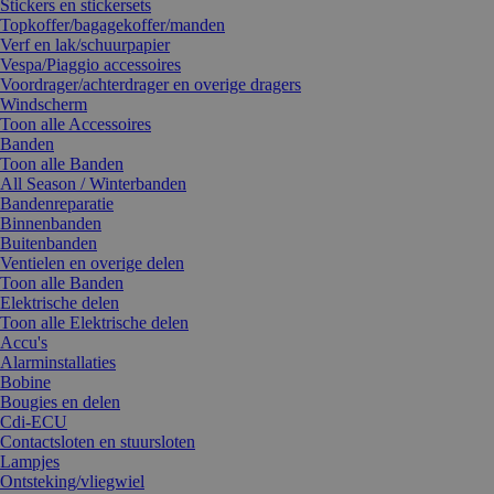
Stickers en stickersets
Topkoffer/bagagekoffer/manden
Verf en lak/schuurpapier
Vespa/Piaggio accessoires
Voordrager/achterdrager en overige dragers
Windscherm
Toon alle Accessoires
Banden
Toon alle Banden
All Season / Winterbanden
Bandenreparatie
Binnenbanden
Buitenbanden
Ventielen en overige delen
Toon alle Banden
Elektrische delen
Toon alle Elektrische delen
Accu's
Alarminstallaties
Bobine
Bougies en delen
Cdi-ECU
Contactsloten en stuursloten
Lampjes
Ontsteking/vliegwiel