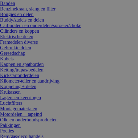
Banden
Benzinekraan, slang en filter
Bougies en delen
Buddy/zadels en delen
Carburateur en onderdelen/sproeier/choke
Cilinders en koppen
Elektrische delen
Framedelen diverse
Gebruikte delen
Gereedschap
Kabels
Kappen en spatborden
Ketting/trapas/pedalen
Kickstartonderdelen
Kilometer-teller en aandrijving
Koppeling + delen
Krukassen
Lagers en keerringen
Luchtfilters
Montagematerialen
Motordelen + tapeind
Olie en onderhoudsproducten
Pakkingen
Poelies
Rem/gas/deco handels