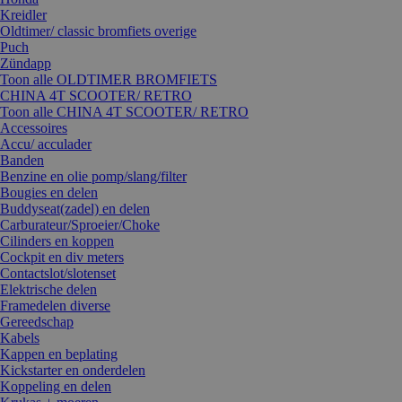
Kreidler
Oldtimer/ classic bromfiets overige
Puch
Zündapp
Toon alle OLDTIMER BROMFIETS
CHINA 4T SCOOTER/ RETRO
Toon alle CHINA 4T SCOOTER/ RETRO
Accessoires
Accu/ acculader
Banden
Benzine en olie pomp/slang/filter
Bougies en delen
Buddyseat(zadel) en delen
Carburateur/Sproeier/Choke
Cilinders en koppen
Cockpit en div meters
Contactslot/slotenset
Elektrische delen
Framedelen diverse
Gereedschap
Kabels
Kappen en beplating
Kickstarter en onderdelen
Koppeling en delen