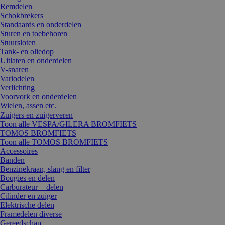
Remdelen
Schokbrekers
Standaards en onderdelen
Sturen en toebehoren
Stuursloten
Tank- en oliedop
Uitlaten en onderdelen
V-snaren
Variodelen
Verlichting
Voorvork en onderdelen
Wielen, assen etc.
Zuigers en zuigerveren
Toon alle VESPA/GILERA BROMFIETS
TOMOS BROMFIETS
Toon alle TOMOS BROMFIETS
Accessoires
Banden
Benzinekraan, slang en filter
Bougies en delen
Carburateur + delen
Cilinder en zuiger
Elektrische delen
Framedelen diverse
Gereedschap