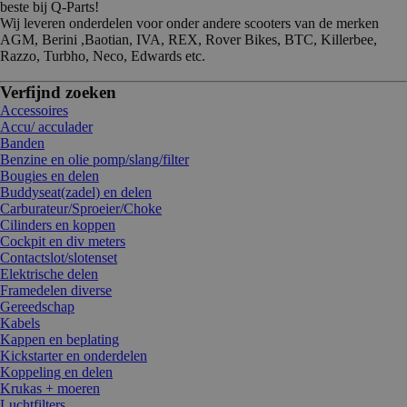
beste bij Q-Parts!
Wij leveren onderdelen voor onder andere scooters van de merken
AGM, Berini ,Baotian, IVA, REX, Rover Bikes, BTC, Killerbee,
Razzo, Turbho, Neco, Edwards etc.
Verfijnd zoeken
Accessoires
Accu/ acculader
Banden
Benzine en olie pomp/slang/filter
Bougies en delen
Buddyseat(zadel) en delen
Carburateur/Sproeier/Choke
Cilinders en koppen
Cockpit en div meters
Contactslot/slotenset
Elektrische delen
Framedelen diverse
Gereedschap
Kabels
Kappen en beplating
Kickstarter en onderdelen
Koppeling en delen
Krukas + moeren
Luchtfilters