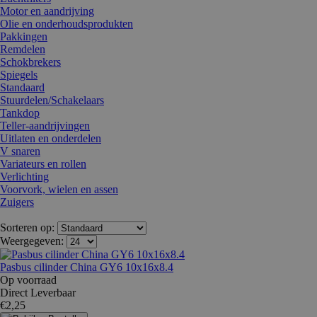
Motor en aandrijving
Olie en onderhoudsprodukten
Pakkingen
Remdelen
Schokbrekers
Spiegels
Standaard
Stuurdelen/Schakelaars
Tankdop
Teller-aandrijvingen
Uitlaten en onderdelen
V snaren
Variateurs en rollen
Verlichting
Voorvork, wielen en assen
Zuigers
Sorteren op:
Weergegeven:
Pasbus cilinder China GY6 10x16x8.4
Op voorraad
Direct Leverbaar
€2,25