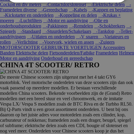
Cockpit en div meters
-Contactslot/slotenset
-Elektrische delen
-
Framedelen diverse
-Gereedschap
-Kabels
-Kappen en beplating
-Kickstarter en onderdelen
-Koppeling en delen
-Krukas +
moeren
-Luchtfilters
-Motor en aandrijving
-Olie en
onderhoudsprodukten
-Pakkingen
-Remdelen
-Schokbrekers
-
Spiegels
-Standaard
-Stuurdelen/Schakelaars
-Tankdop
-Teller-
aandrijvingen
-Uitlaten en onderdelen
-V snaren
-Variateurs en
rollen
-Verlichting
-Voorvork, wielen en assen
-Zuigers
MOTORSCOOTER
GEBRUIKTE VOERTUIGEN
Accessoires
Banden
Elektrische delen
Fietsonderdelen/Fatbike
Framedelen
Helmen
Motor en aandrijving
Onderhoud en gereedschap
CHINA 4T SCOOTER/ RETRO
De meeste Chinese scooters zijn uitgerust met het 4 takt GY6
motorblok. Veel motorische onderdelen van deze scooters zijn dan ook
vaak passend op meerdere modellen. Er bestaan verschillende
modellen China scooters. Bekende voorbeelden zijn de (Grand) Retro
modellen met een breed stuur en veel chroomwerk, en de imitatie
Vespa LX/ Vespa S modellen zoals de BTC Riva en de Turbho RL50.
Bij Q-Parts vindt u een groot assortiment onderdelen. U bent bij ons
daarom op het juiste adres voor motordelen zoals een cilinder, kop,
carburateur of nokkenas; framedelen zoals een drager, beugel, spiegel
of subframe; elektrische delen zoals een CDI, bougie of slotenset en
nog veel meer. Onderdelen voor Chinese scooters koop je dus het