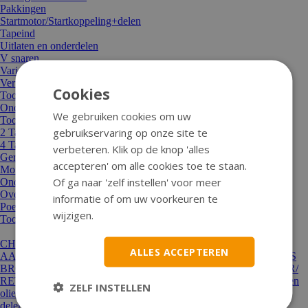
Pakkingen
Startmotor/Startkoppeling+delen
Tapeind
Uitlaten en onderdelen
V snaren
Variateurs en rollen
Vertanding/ overbrenging en achterassen
Cookies
Toon alle Motor en aandrijving
Onderhoud en gereedschap
We gebruiken cookies om uw
Toon alle Onderhoud en gereedschap
gebruikservaring op onze site te
2 Takt mengolie
4 Takt olie
verbeteren. Klik op de knop 'alles
Gereedschap
accepteren' om alle cookies toe te staan.
Montagematerialen
Of ga naar 'zelf instellen' voor meer
Onderhoud en vet
Overige olie
informatie of om uw voorkeuren te
Poetsartikelen
wijzigen.
Toon alle Onderhoud en gereedschap
CHINA 4T SCOOTER/ RETRO
ALLES ACCEPTEREN
AANBIEDING OP=OP
VESPA/GILERA BROMFIETS
TOMOS
BROMFIETS
OLDTIMER BROMFIETS
CHINA 4T SCOOTER/
RETRO
-Accessoires
-Accu/ acculader
-Banden
-Benzine en
ZELF INSTELLEN
olie pomp/slang/filter
-Bougies en delen
-Buddyseat(zadel) en
delen
-Carburateur/Sproeier/Choke
-Cilinders en koppen
-