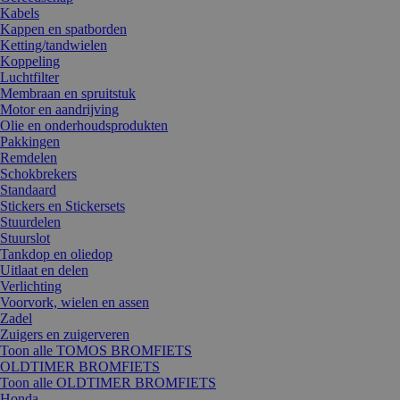
Kabels
Kappen en spatborden
Ketting/tandwielen
Koppeling
Luchtfilter
Membraan en spruitstuk
Motor en aandrijving
Olie en onderhoudsprodukten
Pakkingen
Remdelen
Schokbrekers
Standaard
Stickers en Stickersets
Stuurdelen
Stuurslot
Tankdop en oliedop
Uitlaat en delen
Verlichting
Voorvork, wielen en assen
Zadel
Zuigers en zuigerveren
Toon alle TOMOS BROMFIETS
OLDTIMER BROMFIETS
Toon alle OLDTIMER BROMFIETS
Honda