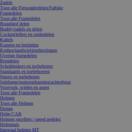
Zadels
Toon alle Fietsonderdelen/Fatbike
Framedelen
Toon alle Framedelen
Brandstof delen
Buddy/zadels en delen
Cockpit/tellers en onderdelen
Kabels
Kappen en beplating
Ketting/tandwiel/poelies/trapas
Overige framedelen
Remdelen
Schokbrekers en toebehoren
Standaards en toebehoeren
Sturen en toebehoren
Subframe/motorophanging/achterbrug
Voorvork, wielen en assen
Toon alle Framedelen
Helmen
Toon alle Helmen
Demm
Helm CAB
Helmen snorfiets / speed pedelec
Helmmuts
Integraal helmen MT