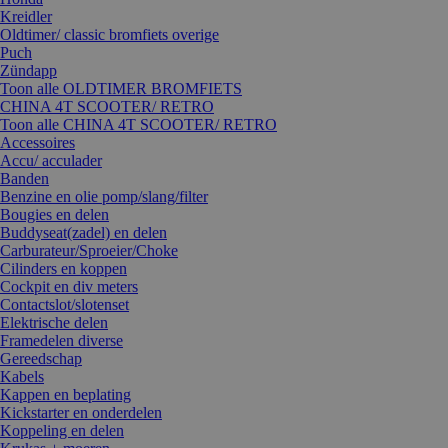
Kreidler
Oldtimer/ classic bromfiets overige
Puch
Zündapp
Toon alle OLDTIMER BROMFIETS
CHINA 4T SCOOTER/ RETRO
Toon alle CHINA 4T SCOOTER/ RETRO
Accessoires
Accu/ acculader
Banden
Benzine en olie pomp/slang/filter
Bougies en delen
Buddyseat(zadel) en delen
Carburateur/Sproeier/Choke
Cilinders en koppen
Cockpit en div meters
Contactslot/slotenset
Elektrische delen
Framedelen diverse
Gereedschap
Kabels
Kappen en beplating
Kickstarter en onderdelen
Koppeling en delen