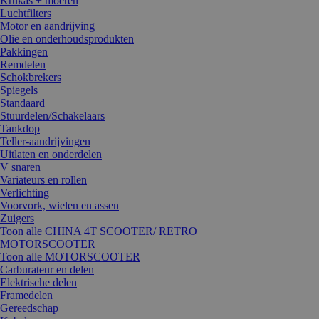
Krukas + moeren
Luchtfilters
Motor en aandrijving
Olie en onderhoudsprodukten
Pakkingen
Remdelen
Schokbrekers
Spiegels
Standaard
Stuurdelen/Schakelaars
Tankdop
Teller-aandrijvingen
Uitlaten en onderdelen
V snaren
Variateurs en rollen
Verlichting
Voorvork, wielen en assen
Zuigers
Toon alle CHINA 4T SCOOTER/ RETRO
MOTORSCOOTER
Toon alle MOTORSCOOTER
Carburateur en delen
Elektrische delen
Framedelen
Gereedschap