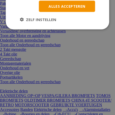
Pakkingen
ALLES ACCEPTEREN
Startmotor/Startkoppeling+delen
Tapeind
Uitlaten en onderdelen
ZELF INSTELLEN
V snaren
Variateurs en rollen
Vertanding/ overbrenging en achterassen
Toon alle Motor en aandrijving
Onderhoud en gereedschap
Toon alle Onderhoud en gereedschap
2 Takt mengolie
4 Takt olie
Gereedschap
Montagematerialen
Onderhoud en vet
Overige olie
Poetsartikelen
Toon alle Onderhoud en gereedschap
Elektrische delen
AANBIEDING OP=OP
VESPA/GILERA BROMFIETS
TOMOS
BROMFIETS
OLDTIMER BROMFIETS
CHINA 4T SCOOTER/
RETRO
MOTORSCOOTER
GEBRUIKTE VOERTUIGEN
Accessoires
Banden
Elektrische delen
-Accu's
-Alarminstallaties
-Bobine
-Bougies en delen
-Cdi-ECU
-Contactsloten en