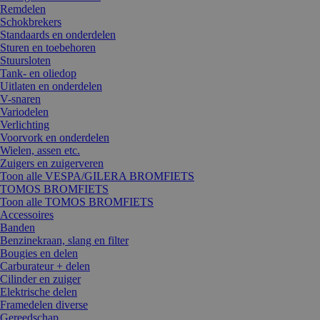
Remdelen
Schokbrekers
Standaards en onderdelen
Sturen en toebehoren
Stuursloten
Tank- en oliedop
Uitlaten en onderdelen
V-snaren
Variodelen
Verlichting
Voorvork en onderdelen
Wielen, assen etc.
Zuigers en zuigerveren
Toon alle VESPA/GILERA BROMFIETS
TOMOS BROMFIETS
Toon alle TOMOS BROMFIETS
Accessoires
Banden
Benzinekraan, slang en filter
Bougies en delen
Carburateur + delen
Cilinder en zuiger
Elektrische delen
Framedelen diverse
Gereedschap