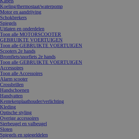
Kabels
Koeling/thermostaat/waterpomp
Motor en aandrijving
Schokbrekers
Spiegels
Uitlaten en onderdelen
Toon alle MOTORSCOOTER
GEBRUIKTE VOERTUIGEN
Toon alle GEBRUIKTE VOERTUIGEN
Scooters 2e hands
Bromfiets/snorfiets 2e hands
Toon alle GEBRUIKTE VOERTUIGEN
Accessoires
Toon alle Accessoires
Alarm scooter
Crossbrillen
Handschoenen
Handvatten
Kentekenplaathouder/verlichting
Kleding
Optische styling
Overige accessoires
Sierbeugel en valbeugel
Sloten
Spiegels en spiegeldelen