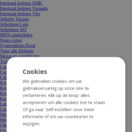
Integraal helmen SMK
Integraal helmen Tornado
Integraal helmen Vito
Jethelm Tucano
Jethelmen Lem
Jethelmen MT
MDS-onderdelen
Nano-vizier
Systeemhelm Roof
Toon alle Helmen
Motor en aandrijving
Toon alle Motor en aandrijving
Carburateur/sproeier/choke
Cookies
Carterdeksel
Cilinders, koppen, zuigers
We gebruiken cookies om uw
Kickstarters en onderdelen
gebruikservaring op onze site te
Koeling/thermostaat/waterpomp
Koppelingen en delen
verbeteren. Klik op de knop 'alles
Krukassen + moeren
accepteren' om alle cookies toe te staan.
Lagers en keerringen
Of ga naar 'zelf instellen' voor meer
Luchtfilters
Membraan en spruitstuk
informatie of om uw voorkeuren te
Motorblok compleet
wijzigen.
Oliepompen en -delen
Overige motordelen