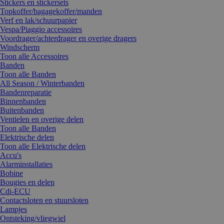
Stickers en stickersets
Topkoffer/bagagekoffer/manden
Verf en lak/schuurpapier
Vespa/Piaggio accessoires
Voordrager/achterdrager en overige dragers
Windscherm
Toon alle Accessoires
Banden
Toon alle Banden
All Season / Winterbanden
Bandenreparatie
Binnenbanden
Buitenbanden
Ventielen en overige delen
Toon alle Banden
Elektrische delen
Toon alle Elektrische delen
Accu's
Alarminstallaties
Bobine
Bougies en delen
Cdi-ECU
Contactsloten en stuursloten
Lampjes
Ontsteking/vliegwiel