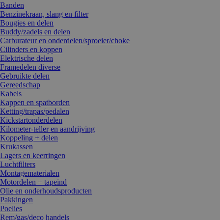
Banden
Benzinekraan, slang en filter
Bougies en delen
Buddy/zadels en delen
Carburateur en onderdelen/sproeier/choke
Cilinders en koppen
Elektrische delen
Framedelen diverse
Gebruikte delen
Gereedschap
Kabels
Kappen en spatborden
Ketting/trapas/pedalen
Kickstartonderdelen
Kilometer-teller en aandrijving
Koppeling + delen
Krukassen
Lagers en keerringen
Luchtfilters
Montagematerialen
Motordelen + tapeind
Olie en onderhoudsproducten
Pakkingen
Poelies
Rem/gas/deco handels