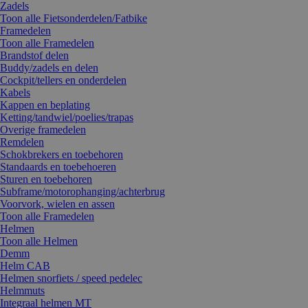
Zadels
Toon alle Fietsonderdelen/Fatbike
Framedelen
Toon alle Framedelen
Brandstof delen
Buddy/zadels en delen
Cockpit/tellers en onderdelen
Kabels
Kappen en beplating
Ketting/tandwiel/poelies/trapas
Overige framedelen
Remdelen
Schokbrekers en toebehoren
Standaards en toebehoeren
Sturen en toebehoren
Subframe/motorophanging/achterbrug
Voorvork, wielen en assen
Toon alle Framedelen
Helmen
Toon alle Helmen
Demm
Helm CAB
Helmen snorfiets / speed pedelec
Helmmuts
Integraal helmen MT