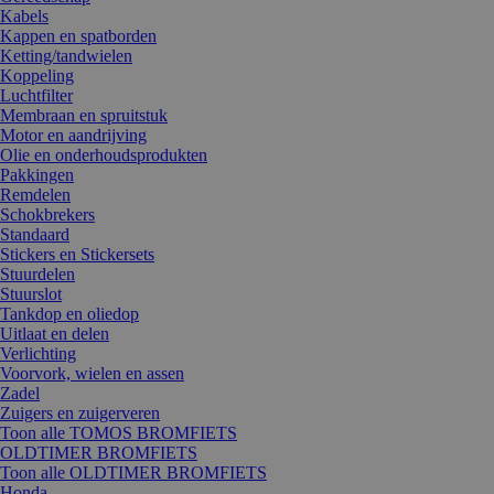
Kabels
Kappen en spatborden
Ketting/tandwielen
Koppeling
Luchtfilter
Membraan en spruitstuk
Motor en aandrijving
Olie en onderhoudsprodukten
Pakkingen
Remdelen
Schokbrekers
Standaard
Stickers en Stickersets
Stuurdelen
Stuurslot
Tankdop en oliedop
Uitlaat en delen
Verlichting
Voorvork, wielen en assen
Zadel
Zuigers en zuigerveren
Toon alle TOMOS BROMFIETS
OLDTIMER BROMFIETS
Toon alle OLDTIMER BROMFIETS
Honda