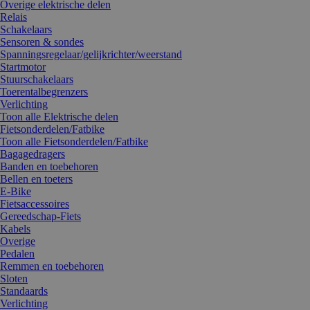
Overige elektrische delen
Relais
Schakelaars
Sensoren & sondes
Spanningsregelaar/gelijkrichter/weerstand
Startmotor
Stuurschakelaars
Toerentalbegrenzers
Verlichting
Toon alle Elektrische delen
Fietsonderdelen/Fatbike
Toon alle Fietsonderdelen/Fatbike
Bagagedragers
Banden en toebehoren
Bellen en toeters
E-Bike
Fietsaccessoires
Gereedschap-Fiets
Kabels
Overige
Pedalen
Remmen en toebehoren
Sloten
Standaards
Verlichting