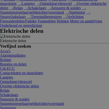
stuursloten
-Lampjes
-Ontsteking/vliegwiel
-Overige elektrische
delen
-Relais
-Schakelaars
-Sensoren & sondes
-
Spanningsregelaar/gelijkrichter/weerstand
-Startmotor
-
Stuurschakelaars
-Toerentalbegrenzers
-Verlichting
Fietsonderdelen/Fatbike
Framedelen
Helmen
Motor en aandrijving
Onderhoud en gereedschap
Elektrische delen
Elektrische delen
Verfijnd zoeken
Accu's
Alarminstallaties
Bobine
Bougies en delen
Cdi-ECU
Contactsloten en stuursloten
Lampjes
Ontsteking/vliegwiel
Overige elektrische delen
Relais
Schakelaars
Sensoren & sondes
Spanningsregelaar/gelijkrichter/weerstand
Startmotor