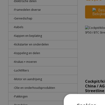
-Elektrische delen
Bes
-Framedelen diverse
-Gereedschap
-Kabels
-Kappen en beplating
-Kickstarter en onderdelen
-Koppeling en delen
-Krukas + moeren
-Luchtfilters
-Motor en aandrijving
Cockpit/ki
China / AG
-Olie en onderhoudsprodukten
Streetline
-Pakkingen
Verzendin
2 werkda