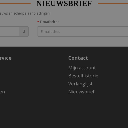
NIEUWSBRIEF
 nieuws en scherpe aanbiedingen!
E-mailadres
rvice
Contact
Mijn account
Bestelhistorie
Verlanglijst
en
Nieuwsbrief