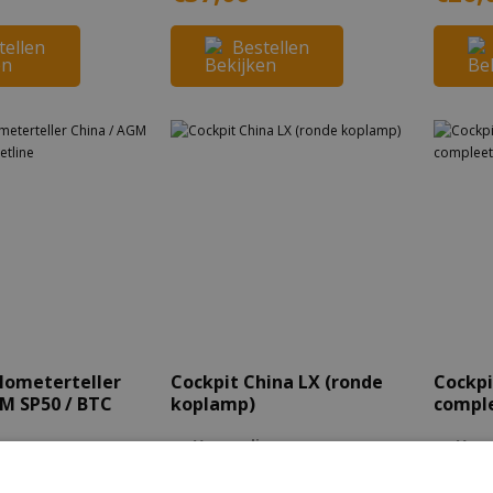
tellen
Bestellen
lometerteller
Cockpit China LX (ronde
Cockpi
M SP50 / BTC
koplamp)
comple
Verzending
Verz
g na 1-
na 1-2
na 1-
gen
werkdagen
wer