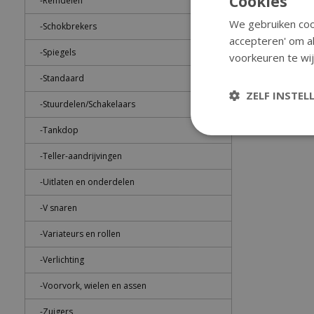
Cookies
-Remdelen
€33,25
We gebruiken cook
-Schokbrekers
accepteren' om al
Bes
-Spiegels
voorkeuren te wij
-Standaard
ZELF INSTEL
-Stuurdelen/Schakelaars
-Tankdop
-Teller-aandrijvingen
-Uitlaten en onderdelen
-V snaren
-Variateurs en rollen
-Verlichting
-Voorvork, wielen en assen
-Zuigers