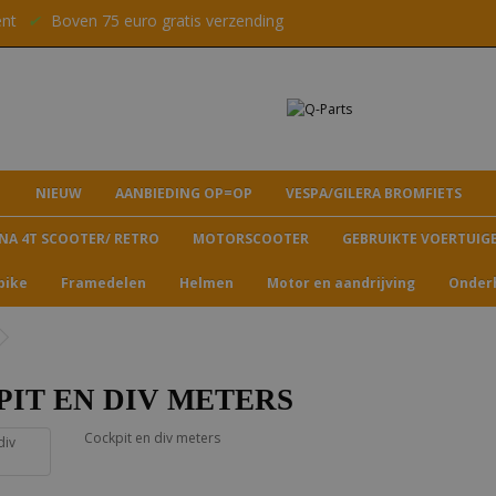
ent
✔
Boven 75 euro gratis verzending
NIEUW
AANBIEDING OP=OP
VESPA/GILERA BROMFIETS
NA 4T SCOOTER/ RETRO
MOTORSCOOTER
GEBRUIKTE VOERTUIG
bike
Framedelen
Helmen
Motor en aandrijving
Onder
IT EN DIV METERS
Cockpit en div meters