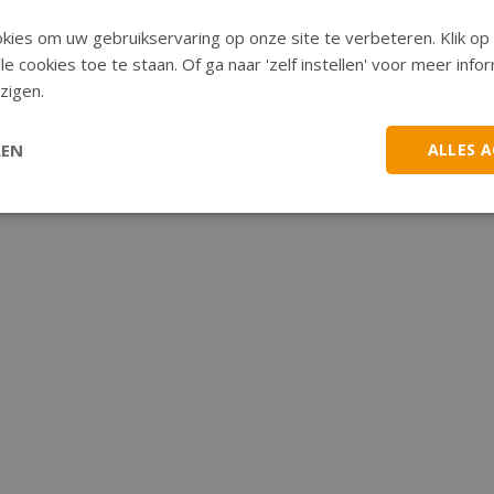
€42,50
€39,
ies om uw gebruikservaring op onze site te verbeteren. Klik op 
le cookies toe te staan. Of ga naar 'zelf instellen' voor meer inf
tellen
Bestellen
zigen.
LEN
ALLES 