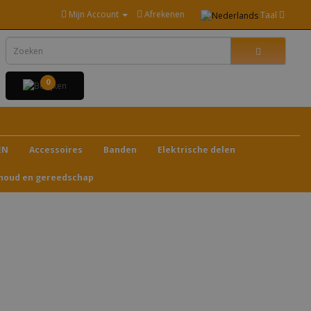
Mijn Account
Afrekenen
Taal
0
EN
Accessoires
Banden
Elektrische delen
houd en gereedschap