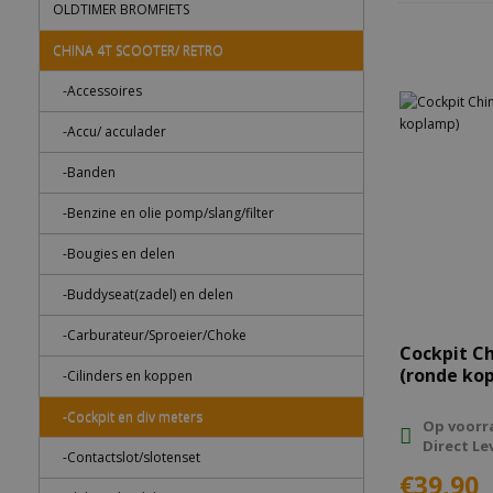
OLDTIMER BROMFIETS
CHINA 4T SCOOTER/ RETRO
-Accessoires
-Accu/ acculader
-Banden
-Benzine en olie pomp/slang/filter
-Bougies en delen
-Buddyseat(zadel) en delen
-Carburateur/Sproeier/Choke
Cockpit C
(ronde ko
-Cilinders en koppen
-Cockpit en div meters
Op voorr
Direct Le
-Contactslot/slotenset
€39,90