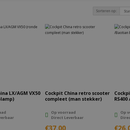
Sorteren op:
hina LX/AGM VX50
Cockpit China retro scooter
Cockpi
plamp)
compleet (man stekker)
RS400 
aad
Op voorraad
Op v
verbaar
Direct Leverbaar
Dire
€37,00
€26,