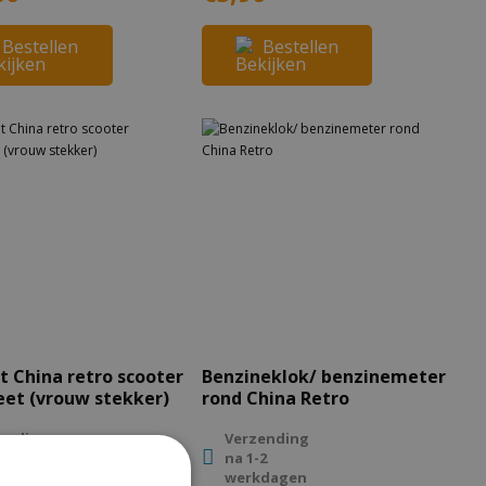
Bestellen
Bestellen
t China retro scooter
Benzineklok/ benzinemeter
et (vrouw stekker)
rond China Retro
ending
Verzending
2
na 1-2
kdagen
werkdagen