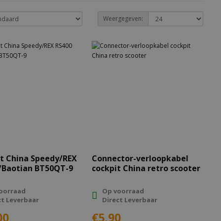
Weergegeven:
t China Speedy/REX
Connector-verloopkabel
/Baotian BT50QT-9
cockpit China retro scooter
oorraad
Op voorraad
ct Leverbaar
Direct Leverbaar
00
€5,90