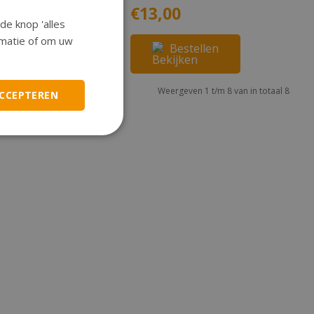
80
€13,00
de knop 'alles
ormatie of om uw
Bestellen
Bestellen
Weergeven 1 t/m 8 van in totaal 8
ACCEPTEREN