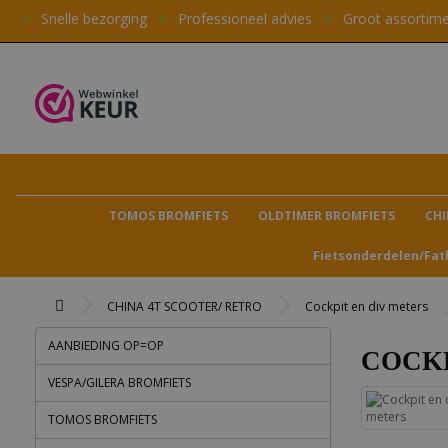
✔
Snelle bezorging
✔
Professioneel advies
✔
Groot assortim
TOMOS BROMFIETS
OLDTIMER BROMFIETS
CHI
Fietsonderdelen/Fat
CHINA 4T SCOOTER/ RETRO
Cockpit en div meters
AANBIEDING OP=OP
COCKP
VESPA/GILERA BROMFIETS
TOMOS BROMFIETS