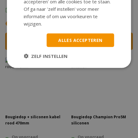
accepteren' om alle cookies toe te staan.
Op voorraad
Op voorraad
Of ga naar 'zelf instellen' voor meer
Direct Leverbaar
Direct Leverbaar
informatie of om uw voorkeuren te
€9,25
€5,35
wijzigen.
Bestellen
Bestellen
ALLES ACCEPTEREN
ZELF INSTELLEN
Bougiedop + siliconen kabel
Bougiedop Champion Pro5M
rood 470mm
siliconen
Op voorraad
Op voorraad