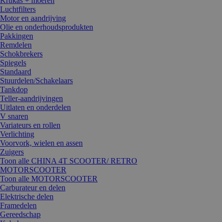
Krukas + moeren
Luchtfilters
Motor en aandrijving
Olie en onderhoudsprodukten
Pakkingen
Remdelen
Schokbrekers
Spiegels
Standaard
Stuurdelen/Schakelaars
Tankdop
Teller-aandrijvingen
Uitlaten en onderdelen
V snaren
Variateurs en rollen
Verlichting
Voorvork, wielen en assen
Zuigers
Toon alle CHINA 4T SCOOTER/ RETRO
MOTORSCOOTER
Toon alle MOTORSCOOTER
Carburateur en delen
Elektrische delen
Framedelen
Gereedschap