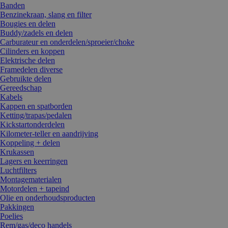
Banden
Benzinekraan, slang en filter
Bougies en delen
Buddy/zadels en delen
Carburateur en onderdelen/sproeier/choke
Cilinders en koppen
Elektrische delen
Framedelen diverse
Gebruikte delen
Gereedschap
Kabels
Kappen en spatborden
Ketting/trapas/pedalen
Kickstartonderdelen
Kilometer-teller en aandrijving
Koppeling + delen
Krukassen
Lagers en keerringen
Luchtfilters
Montagematerialen
Motordelen + tapeind
Olie en onderhoudsproducten
Pakkingen
Poelies
Rem/gas/deco handels