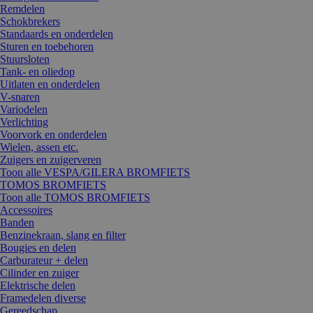
Remdelen
Schokbrekers
Standaards en onderdelen
Sturen en toebehoren
Stuursloten
Tank- en oliedop
Uitlaten en onderdelen
V-snaren
Variodelen
Verlichting
Voorvork en onderdelen
Wielen, assen etc.
Zuigers en zuigerveren
Toon alle VESPA/GILERA BROMFIETS
TOMOS BROMFIETS
Toon alle TOMOS BROMFIETS
Accessoires
Banden
Benzinekraan, slang en filter
Bougies en delen
Carburateur + delen
Cilinder en zuiger
Elektrische delen
Framedelen diverse
Gereedschap