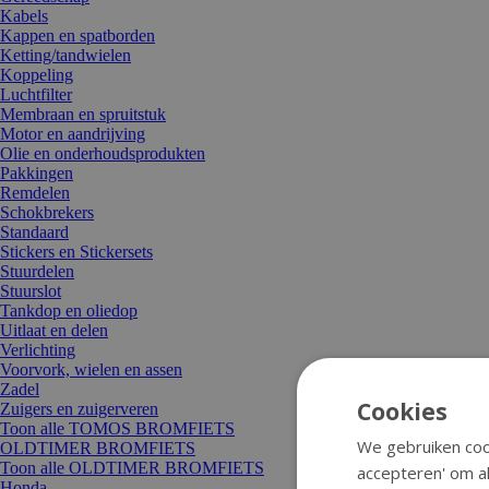
Kabels
Kappen en spatborden
Ketting/tandwielen
Koppeling
Luchtfilter
Membraan en spruitstuk
Motor en aandrijving
Olie en onderhoudsprodukten
Pakkingen
Remdelen
Schokbrekers
Standaard
Stickers en Stickersets
Stuurdelen
Stuurslot
Tankdop en oliedop
Uitlaat en delen
Verlichting
Voorvork, wielen en assen
Zadel
Cookies
Zuigers en zuigerveren
Toon alle TOMOS BROMFIETS
We gebruiken cook
OLDTIMER BROMFIETS
Toon alle OLDTIMER BROMFIETS
accepteren' om al
Honda