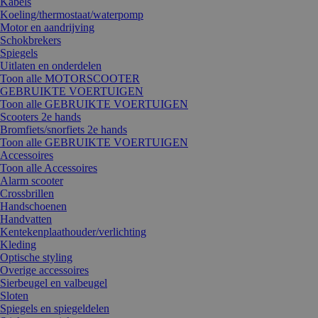
Kabels
Koeling/thermostaat/waterpomp
Motor en aandrijving
Schokbrekers
Spiegels
Uitlaten en onderdelen
Toon alle MOTORSCOOTER
GEBRUIKTE VOERTUIGEN
Toon alle GEBRUIKTE VOERTUIGEN
Scooters 2e hands
Bromfiets/snorfiets 2e hands
Toon alle GEBRUIKTE VOERTUIGEN
Accessoires
Toon alle Accessoires
Alarm scooter
Crossbrillen
Handschoenen
Handvatten
Kentekenplaathouder/verlichting
Kleding
Optische styling
Overige accessoires
Sierbeugel en valbeugel
Sloten
Spiegels en spiegeldelen