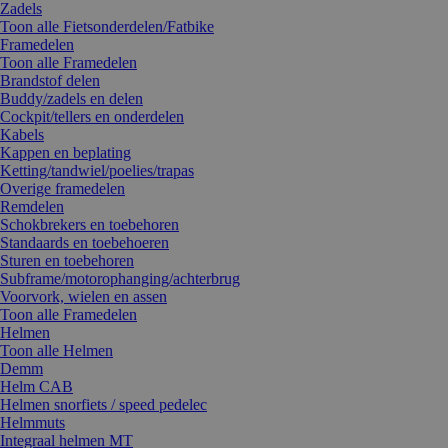
Zadels
Toon alle Fietsonderdelen/Fatbike
Framedelen
Toon alle Framedelen
Brandstof delen
Buddy/zadels en delen
Cockpit/tellers en onderdelen
Kabels
Kappen en beplating
Ketting/tandwiel/poelies/trapas
Overige framedelen
Remdelen
Schokbrekers en toebehoren
Standaards en toebehoeren
Sturen en toebehoren
Subframe/motorophanging/achterbrug
Voorvork, wielen en assen
Toon alle Framedelen
Helmen
Toon alle Helmen
Demm
Helm CAB
Helmen snorfiets / speed pedelec
Helmmuts
Integraal helmen MT