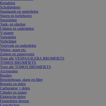
Remdelen
Schokbrekers
Standaards en onderdelen
Sturen en toebehoren
Stuursloten
Tank- en oliedop
Uitlaten en onderdelen
V-snaren
Variodelen
Verlichting
Voorvork en onderdelen
Wielen, assen etc.
Zuigers en zuigerveren
Toon alle VESPA/GILERA BROMFIETS
TOMOS BROMFIETS
Toon alle TOMOS BROMFIETS
Accessoires
Banden
Benzinekraan, slang en filter
Bougies en delen
Carburateur + delen
Cilinder en zuiger
Elektrische delen
Framedelen diverse
Gereedschap