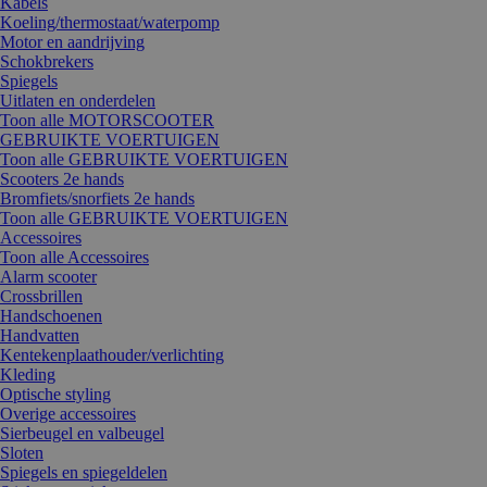
Kabels
Koeling/thermostaat/waterpomp
Motor en aandrijving
Schokbrekers
Spiegels
Uitlaten en onderdelen
Toon alle MOTORSCOOTER
GEBRUIKTE VOERTUIGEN
Toon alle GEBRUIKTE VOERTUIGEN
Scooters 2e hands
Bromfiets/snorfiets 2e hands
Toon alle GEBRUIKTE VOERTUIGEN
Accessoires
Toon alle Accessoires
Alarm scooter
Crossbrillen
Handschoenen
Handvatten
Kentekenplaathouder/verlichting
Kleding
Optische styling
Overige accessoires
Sierbeugel en valbeugel
Sloten
Spiegels en spiegeldelen