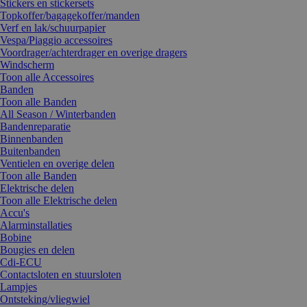
Stickers en stickersets
Topkoffer/bagagekoffer/manden
Verf en lak/schuurpapier
Vespa/Piaggio accessoires
Voordrager/achterdrager en overige dragers
Windscherm
Toon alle Accessoires
Banden
Toon alle Banden
All Season / Winterbanden
Bandenreparatie
Binnenbanden
Buitenbanden
Ventielen en overige delen
Toon alle Banden
Elektrische delen
Toon alle Elektrische delen
Accu's
Alarminstallaties
Bobine
Bougies en delen
Cdi-ECU
Contactsloten en stuursloten
Lampjes
Ontsteking/vliegwiel