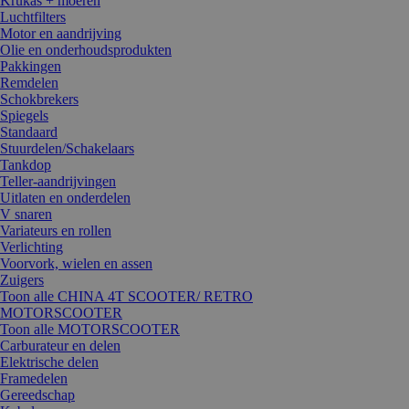
Krukas + moeren
Luchtfilters
Motor en aandrijving
Olie en onderhoudsprodukten
Pakkingen
Remdelen
Schokbrekers
Spiegels
Standaard
Stuurdelen/Schakelaars
Tankdop
Teller-aandrijvingen
Uitlaten en onderdelen
V snaren
Variateurs en rollen
Verlichting
Voorvork, wielen en assen
Zuigers
Toon alle CHINA 4T SCOOTER/ RETRO
MOTORSCOOTER
Toon alle MOTORSCOOTER
Carburateur en delen
Elektrische delen
Framedelen
Gereedschap