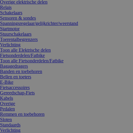
Overige elektrische delen
Relais
Schakelaars
Sensoren & sondes
Spanningsregelaar/gelijkrichter/weerstand
Startmotor
Stuurschakelaars
Toerentalbegrenzers
Verlichting
Toon alle Elektrische delen
Fietsonderdelen/Fatbike
Toon alle Fietsonderdelen/Fatbike
Bagagedragers
Banden en toebehoren
Bellen en toeters
E-Bike
Fietsaccessoires
Gereedschap-Fiets
Kabels
Overige
Pedalen
Remmen en toebehoren
Sloten
Standaards
Verlichting