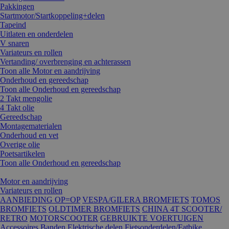
Pakkingen
Startmotor/Startkoppeling+delen
Tapeind
Uitlaten en onderdelen
V snaren
Variateurs en rollen
Vertanding/ overbrenging en achterassen
Toon alle Motor en aandrijving
Onderhoud en gereedschap
Toon alle Onderhoud en gereedschap
2 Takt mengolie
4 Takt olie
Gereedschap
Montagematerialen
Onderhoud en vet
Overige olie
Poetsartikelen
Toon alle Onderhoud en gereedschap
Motor en aandrijving
Variateurs en rollen
AANBIEDING OP=OP
VESPA/GILERA BROMFIETS
TOMOS
BROMFIETS
OLDTIMER BROMFIETS
CHINA 4T SCOOTER/
RETRO
MOTORSCOOTER
GEBRUIKTE VOERTUIGEN
Accessoires
Banden
Elektrische delen
Fietsonderdelen/Fatbike