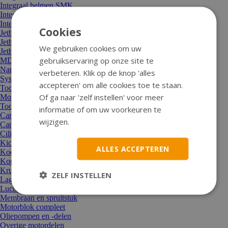
Integraal helmen SMK
Integraal helmen Tornado
Integraal helmen Vito
Cookies
Jethelm Tucano
Jethelmen Lem
We gebruiken cookies om uw
Jethelmen MT
gebruikservaring op onze site te
MDS-onderdelen
Nano-vizier
verbeteren. Klik op de knop 'alles
Systeemhelm Roof
accepteren' om alle cookies toe te staan.
Toon alle Helmen
Of ga naar 'zelf instellen' voor meer
Motor en aandrijving
Toon alle Motor en aandrijving
informatie of om uw voorkeuren te
Carburateur/sproeier/choke
wijzigen.
Carterdeksel
Cilinders, koppen, zuigers
Kickstarters en onderdelen
ALLES ACCEPTEREN
Koeling/thermostaat/waterpomp
Koppelingen en delen
Krukassen + moeren
ZELF INSTELLEN
Lagers en keerringen
Luchtfilters
Membraan en spruitstuk
Motorblok compleet
Oliepompen en -delen
Overige motordelen