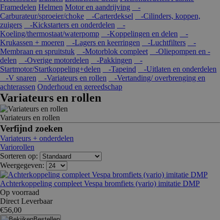
Framedelen
Helmen
Motor en aandrijving
-
Carburateur/sproeier/choke
-Carterdeksel
-Cilinders, koppen,
zuigers
-Kickstarters en onderdelen
-
Koeling/thermostaat/waterpomp
-Koppelingen en delen
-
Krukassen + moeren
-Lagers en keerringen
-Luchtfilters
-
Membraan en spruitstuk
-Motorblok compleet
-Oliepompen en -
delen
-Overige motordelen
-Pakkingen
-
Startmotor/Startkoppeling+delen
-Tapeind
-Uitlaten en onderdelen
-V snaren
-Variateurs en rollen
-Vertanding/ overbrenging en
achterassen
Onderhoud en gereedschap
Variateurs en rollen
Variateurs en rollen
Verfijnd zoeken
Variateurs + onderdelen
Variorollen
Sorteren op:
Weergegeven:
Achterkoppeling compleet Vespa bromfiets (vario) imitatie DMP
Op voorraad
Direct Leverbaar
€56,00
Bestellen