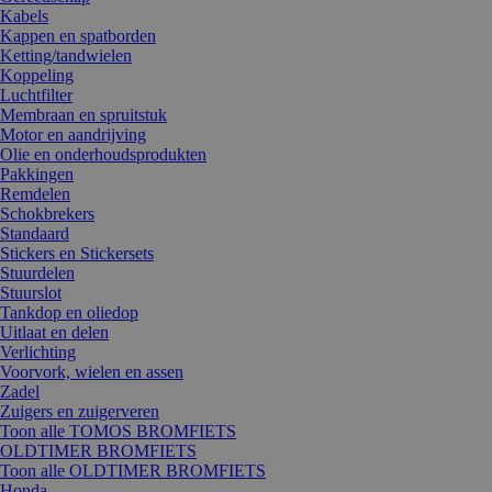
Kabels
Kappen en spatborden
Ketting/tandwielen
Koppeling
Luchtfilter
Membraan en spruitstuk
Motor en aandrijving
Olie en onderhoudsprodukten
Pakkingen
Remdelen
Schokbrekers
Standaard
Stickers en Stickersets
Stuurdelen
Stuurslot
Tankdop en oliedop
Uitlaat en delen
Verlichting
Voorvork, wielen en assen
Zadel
Zuigers en zuigerveren
Toon alle TOMOS BROMFIETS
OLDTIMER BROMFIETS
Toon alle OLDTIMER BROMFIETS
Honda