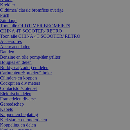
Kreidler
Oldtimer/ classic bromfiets overige
Puch
Zündapp
Toon alle OLDTIMER BROMFIETS
CHINA 4T SCOOTER/ RETRO
Toon alle CHINA 4T SCOOTER/ RETRO
Accessoires
Accu/ acculader
Banden
Benzine en olie pomp/slang/filter
Bougies en delen
Buddyseat(zadel) en delen
Carburateur/Sproeier/Choke
Cilinders en koppen
Cockpit en div meters
Contactslot/slotenset
Elektrische delen
Framedelen diverse
Gereedschap
Kabels
Kappen en beplating
Kickstarter en onderdelen
Koppeling en delen