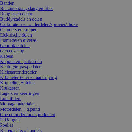
Banden
Benzinekraan, slang en filter
Bougies en delen
Buddy/zadels en delen
Carburateur en onderdelen/sproeier/choke
Cilinders en koppen
Elektrische delen
Framedelen diverse
Gebruikte delen
Gereedschap
Kabels
Kappen en spatborden
Ketting/trapas/pedalen
Kickstartonderdelen
Kilometer-teller en aandrijving
Koppeling + delen
Krukassen
Lagers en keerringen
Luchtfilters
Montagematerialen
Motordelen + tapeind
Olie en onderhoudsproducten
Pakkingen
Poelies
Rem/gas/deco handels