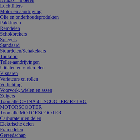
Krukas + moeren
Luchtfilters
Motor en aandrijving
Olie en onderhoudsprodukten
Pakkingen
Remdelen
Schokbrekers
Spiegels
Standaard
Stuurdelen/Schakelaars
Tankdop
Teller-aandrijvingen
Uitlaten en onderdelen
V snaren
Variateurs en rollen
Verlichting
Voorvork, wielen en assen
Zuigers
Toon alle CHINA 4T SCOOTER/ RETRO
MOTORSCOOTER
Toon alle MOTORSCOOTER
Carburateur en delen
Elektrische delen
Framedelen
Gereedschap