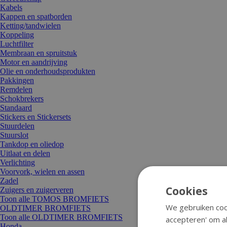
Kabels
Kappen en spatborden
Ketting/tandwielen
Koppeling
Luchtfilter
Membraan en spruitstuk
Motor en aandrijving
Olie en onderhoudsprodukten
Pakkingen
Remdelen
Schokbrekers
Standaard
Stickers en Stickersets
Stuurdelen
Stuurslot
Tankdop en oliedop
Uitlaat en delen
Verlichting
Voorvork, wielen en assen
Zadel
Cookies
Zuigers en zuigerveren
Toon alle TOMOS BROMFIETS
We gebruiken cook
OLDTIMER BROMFIETS
Toon alle OLDTIMER BROMFIETS
accepteren' om al
Honda