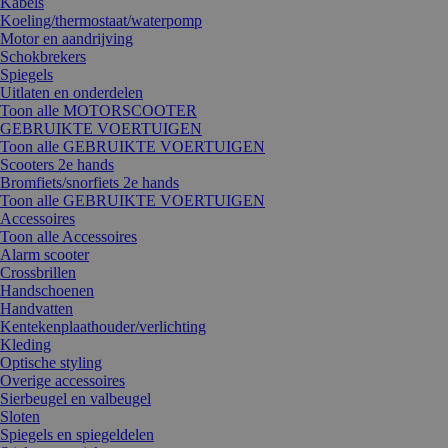
Kabels
Koeling/thermostaat/waterpomp
Motor en aandrijving
Schokbrekers
Spiegels
Uitlaten en onderdelen
Toon alle MOTORSCOOTER
GEBRUIKTE VOERTUIGEN
Toon alle GEBRUIKTE VOERTUIGEN
Scooters 2e hands
Bromfiets/snorfiets 2e hands
Toon alle GEBRUIKTE VOERTUIGEN
Accessoires
Toon alle Accessoires
Alarm scooter
Crossbrillen
Handschoenen
Handvatten
Kentekenplaathouder/verlichting
Kleding
Optische styling
Overige accessoires
Sierbeugel en valbeugel
Sloten
Spiegels en spiegeldelen