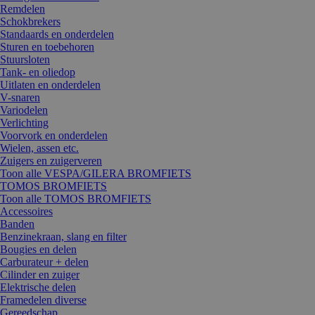
Remdelen
Schokbrekers
Standaards en onderdelen
Sturen en toebehoren
Stuursloten
Tank- en oliedop
Uitlaten en onderdelen
V-snaren
Variodelen
Verlichting
Voorvork en onderdelen
Wielen, assen etc.
Zuigers en zuigerveren
Toon alle VESPA/GILERA BROMFIETS
TOMOS BROMFIETS
Toon alle TOMOS BROMFIETS
Accessoires
Banden
Benzinekraan, slang en filter
Bougies en delen
Carburateur + delen
Cilinder en zuiger
Elektrische delen
Framedelen diverse
Gereedschap