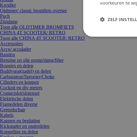
voorkeuren te wij
Kreidler
Oldtimer/ classic bromfiets overige
Puch
ZELF INSTEL
Zündapp
Toon alle OLDTIMER BROMFIETS
CHINA 4T SCOOTER/ RETRO
Toon alle CHINA 4T SCOOTER/ RETRO
Accessoires
Accu/ acculader
Banden
Benzine en olie pomp/slang/filter
Bougies en delen
Buddyseat(zadel) en delen
Carburateur/Sproeier/Choke
Cilinders en koppen
Cockpit en div meters
Contactslot/slotenset
Elektrische delen
Framedelen diverse
Gereedschap
Kabels
Kappen en beplating
Kickstarter en onderdelen
Koppeling en delen