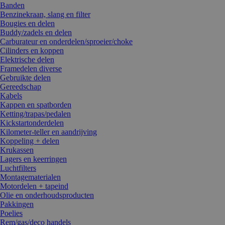
Banden
Benzinekraan, slang en filter
Bougies en delen
Buddy/zadels en delen
Carburateur en onderdelen/sproeier/choke
Cilinders en koppen
Elektrische delen
Framedelen diverse
Gebruikte delen
Gereedschap
Kabels
Kappen en spatborden
Ketting/trapas/pedalen
Kickstartonderdelen
Kilometer-teller en aandrijving
Koppeling + delen
Krukassen
Lagers en keerringen
Luchtfilters
Montagematerialen
Motordelen + tapeind
Olie en onderhoudsproducten
Pakkingen
Poelies
Rem/gas/deco handels