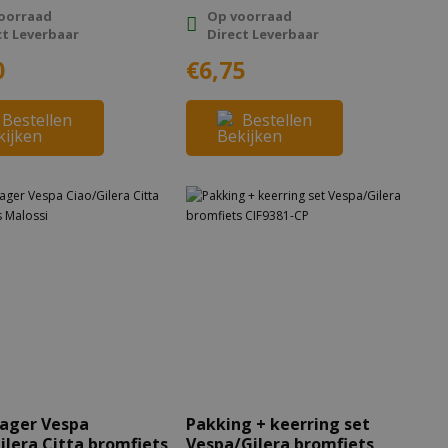
oorraad
Op voorraad
ct Leverbaar
Direct Leverbaar
0
€6,75
Bestellen
Bestellen
ager Vespa
Pakking + keerring set
ilera Citta bromfiets
Vespa/Gilera bromfiets