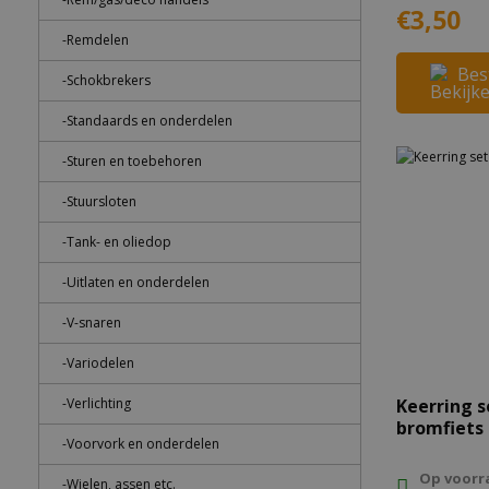
€3,50
-Remdelen
Bes
-Schokbrekers
-Standaards en onderdelen
-Sturen en toebehoren
-Stuursloten
-Tank- en oliedop
-Uitlaten en onderdelen
-V-snaren
-Variodelen
-Verlichting
Keerring s
bromfiets
-Voorvork en onderdelen
Op voorr
-Wielen, assen etc.