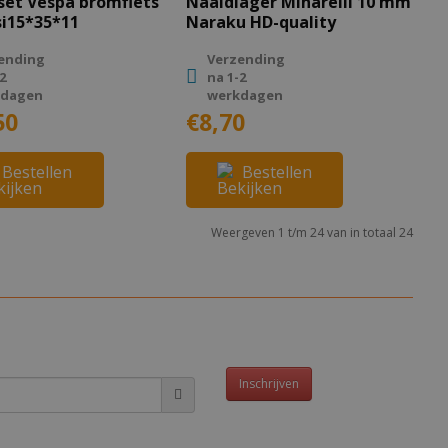
set Vespa bromfiets
Naaldlager Minarelli 10 mm
i15*35*11
Naraku HD-quality
ending
Verzending
2
na 1-2
kdagen
werkdagen
50
€8,70
Bestellen
Bestellen
Weergeven 1 t/m 24 van in totaal 24
Inschrijven