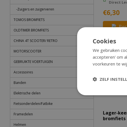
Direct Le
-Zuigers en zuigerveren
€6,30
TOMOS BROMFIETS
Bes
OLDTIMER BROMFIETS
Cookies
CHINA 4T SCOOTER/ RETRO
We gebruiken cook
MOTORSCOOTER
accepteren' om al
GEBRUIKTE VOERTUIGEN
voorkeuren te wij
Accessoires
ZELF INSTEL
Banden
Elektrische delen
Fietsonderdelen/Fatbike
Lager-kee
Framedelen
bromfiets
Helmen