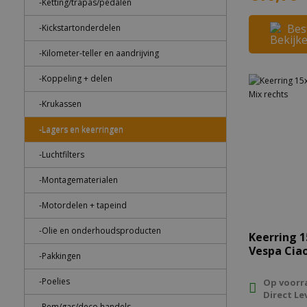
-Ketting/trapas/pedalen
Bes
-Kickstartonderdelen
-Kilometer-teller en aandrijving
-Koppeling + delen
-Krukassen
-Lagers en keerringen
-Luchtfilters
-Montagematerialen
-Motordelen + tapeind
-Olie en onderhoudsproducten
Keerring 
Vespa Ciao
-Pakkingen
-Poelies
Op voorr
Direct Le
-Rem/gas/deco handels