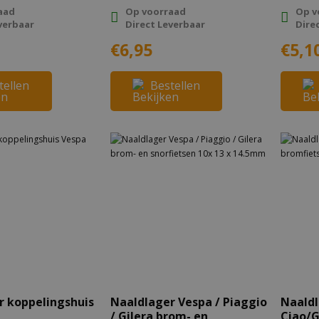
aad
Op voorraad
Op v
verbaar
Direct Leverbaar
Dire
€6,95
€5,1
tellen
Bestellen
r koppelingshuis
Naaldlager Vespa / Piaggio
Naaldl
/ Gilera brom- en
Ciao/G