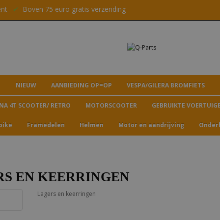
ent
✔
Boven 75 euro gratis verzending
NIEUW
AANBIEDING OP=OP
VESPA/GILERA BROMFIETS
NA 4T SCOOTER/ RETRO
MOTORSCOOTER
GEBRUIKTE VOERTUIG
bike
Framedelen
Helmen
Motor en aandrijving
Onder
RS EN KEERRINGEN
Lagers en keerringen