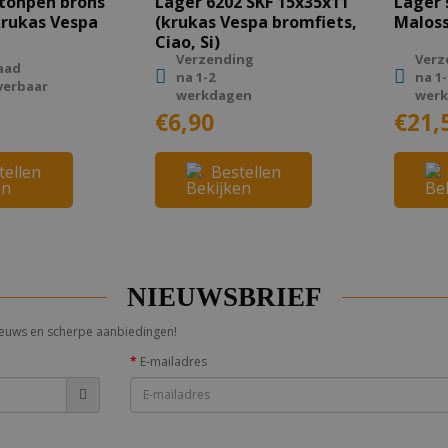
stonpen brons
Lager 6202 SKF 15x35x11
Lager 
krukas Vespa
(krukas Vespa bromfiets,
Maloss
Ciao, Si)
Verzending
Verz
aad
na 1-2
na 1-
verbaar
werkdagen
wer
€6,90
€21,
tellen
Bestellen
NIEUWSBRIEF
 nieuws en scherpe aanbiedingen!
E-mailadres