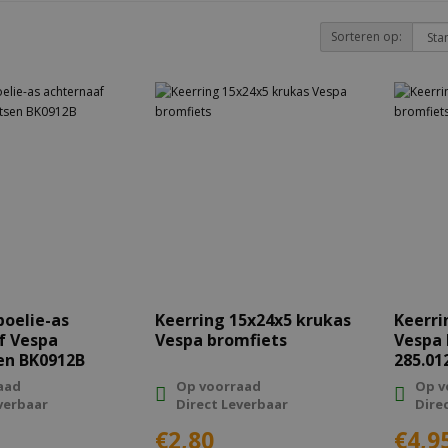
Sorteren op:
poelie-as
Keerring 15x24x5 krukas
Keerri
pa
Vespa bromfiets
Vespa 
en BK0912B
285.01
aad
Op voorraad
Op v
verbaar
Direct Leverbaar
Dire
€2,80
€4,9