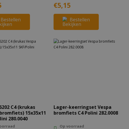
5
€5,15
Bestellen
Bestellen
6202 C4 (krukas
Lager-keerringset Vespa
bromfiets) 15x35x11
bromfiets C4 Polini 282.0008
lini 280.0040
oorraad
Op voorraad