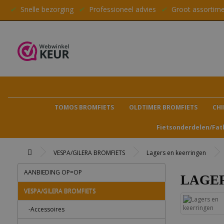
✔
Snelle bezorging
✔
Professioneel advies
✔
Groot assortim
TOMOS BROMFIETS
OLDTIMER BROMFIETS
CHI
Fietsonderdelen/Fat
VESPA/GILERA BROMFIETS
Lagers en keerringen
AANBIEDING OP=OP
LAGE
VESPA/GILERA BROMFIETS
-Accessoires