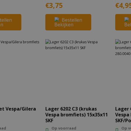
€3,75
€4,9
tellen
Bestellen
et Vespa/Gilera
Lager 6202 C3 (krukas
Lager 
Vespa bromfiets) 15x35x11
Vespa 
SKF
SKF/Po
aad
Op voorraad
Op v