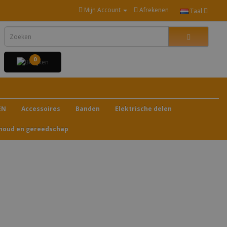
Mijn Account
Afrekenen
Taal
0
EN
Accessoires
Banden
Elektrische delen
houd en gereedschap