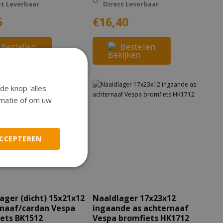
ct Leverbaar
Direct Leverbaar
5
€16,40
Bestellen
Bestellen
de knop 'alles
ormatie of om uw
ACCEPTEREN
ager (dicht) 15x21x12
Naaldlager 17x23x12
naaf/cardan Vespa
ingaande as achternaaf
ets BK1512
Vespa bromfiets HK1712