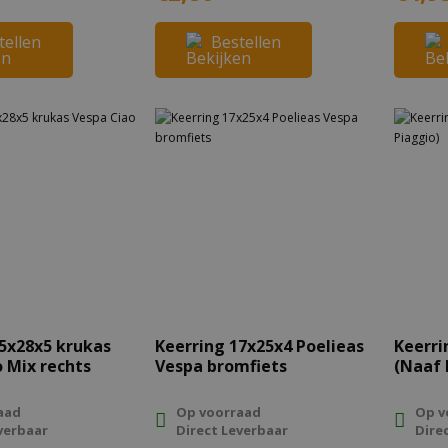
tellen
Bestellen
15x28x5 krukas
Keerring 17x25x4 Poelieas
Keerri
 Mix rechts
Vespa bromfiets
(Naaf 
aad
Op voorraad
Op v
verbaar
Direct Leverbaar
Dire