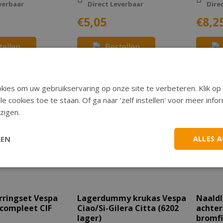
verbaar
Direct Leverbaar
Dire
€5,05
€8,2
tellen
Bestellen
ies om uw gebruikservaring op onze site te verbeteren. Klik op 
le cookies toe te staan. Of ga naar 'zelf instellen' voor meer inf
zigen.
LEN
ALLES 
rringset Vespa
Lagerdummy krukas Vespa
Naaldl
 compleet CIF
Ciao/Si-Gilera Citta (6202
achter
lager)
bromfi