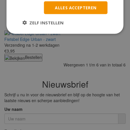
klepel
ALLES ACCEPTEREN
Op voorraad
Direct Leverbaar
€5,20
ZELF INSTELLEN
Bestellen
Fietsbel Edge Urban - zwart
Verzending na 1-2 werkdagen
€3,95
Bestellen
Weergeven 1 t/m 6 van in totaal 6
Nieuwsbrief
Schrijf u nu in voor de nieuwsbrief en blijf op de hoogte van het
laatste nieuws en scherpe aanbiedingen!
Uw naam