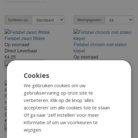
Sorteren op:
Weergegeven:
Fietsbel zwart Widek
Op voorraad
Fietsbel chroom met stalen
Direct Leverbaar
klepel
€4,25
Op voorraad
Direct Leverbaar
Bestellen
€4,65
Cookies
Bestellen
We gebruiken cookies om uw
Fietsbel Lynx chroom
gebruikservaring op onze site te
Fietsbel Ding-Dong groot 60
Op voorraad
verbeteren. Klik op de knop 'alles
mm chroom
Direct Leverbaar
accepteren' om alle cookies toe te staan.
Op voorraad
€3,75
Direct Leverbaar
Of ga naar 'zelf instellen' voor meer
Bestellen
€6,65
informatie of om uw voorkeuren te
Bestellen
wijzigen.
Fietsbel zwart met stalen