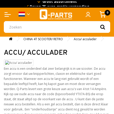
Groot assortiment
Boven 75 euro gratis verzending
0
CHINA 4T SCOOTER/ RETRO
Accu/ acculader
ACCU/ ACCULADER
Een accu is een onderdeel dat zeer belangrijk is in uw scooter. De accu
zorgt ervoor dat uw knipperlichten, claxon en elektrische start goed
functioneren. Wanneer een accu te lang niet gebruikt wordt of een
bepaalde leeftijd heeft, kan hij kapot gaan en moet deze vervangen
worden. Q-Parts levert een grote keuze aan accu's van 4 tot 14 Ampère.
Kijk op uw oude accu naar de code (bijvoorbeeld YTX7A-BS) die erop
staat, dit staat altijd op de voorkant van de accu . U kunt dan de juiste
nieuwe accu bestellen. Als u een gel accu bestelt, dan is deze direct klaar
voor gebruik.. Een "onderhoudsvrije" accu dient nog gevuld te worden