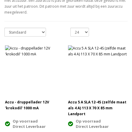
met accuzuur. Een zuuraccu is pas te gebruiken nadat deze gevuld is met
zuur uit het patroon. Dit patroon met zuur wordt altijd bij een zuuraccu
meegeleverd.
Accu - druppellader 12V
Accu 5 A SLA 12-4S (zelfde maat
'krokodil' 1000 mA
als 4 A) 113 X 70 X 85 mm
Landport
Op voorraad
Op voorraad
Direct Leverbaar
Direct Leverbaar