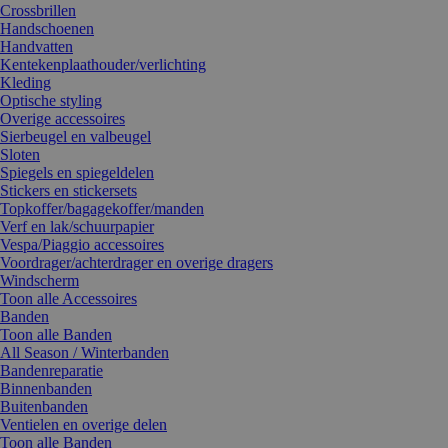
Crossbrillen
Handschoenen
Handvatten
Kentekenplaathouder/verlichting
Kleding
Optische styling
Overige accessoires
Sierbeugel en valbeugel
Sloten
Spiegels en spiegeldelen
Stickers en stickersets
Topkoffer/bagagekoffer/manden
Verf en lak/schuurpapier
Vespa/Piaggio accessoires
Voordrager/achterdrager en overige dragers
Windscherm
Toon alle Accessoires
Banden
Toon alle Banden
All Season / Winterbanden
Bandenreparatie
Binnenbanden
Buitenbanden
Ventielen en overige delen
Toon alle Banden