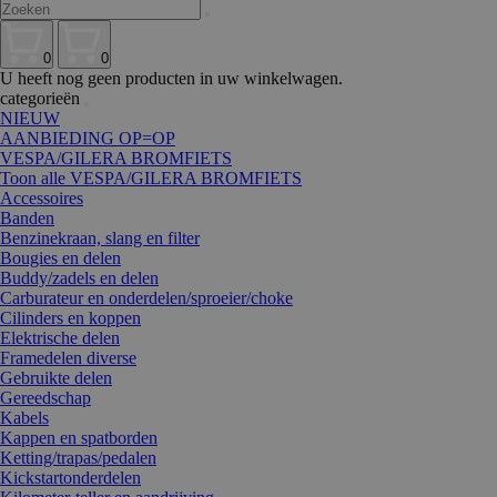
0
0
U heeft nog geen producten in uw winkelwagen.
categorieën
NIEUW
AANBIEDING OP=OP
VESPA/GILERA BROMFIETS
Toon alle VESPA/GILERA BROMFIETS
Accessoires
Banden
Benzinekraan, slang en filter
Bougies en delen
Buddy/zadels en delen
Carburateur en onderdelen/sproeier/choke
Cilinders en koppen
Elektrische delen
Framedelen diverse
Gebruikte delen
Gereedschap
Kabels
Kappen en spatborden
Ketting/trapas/pedalen
Kickstartonderdelen