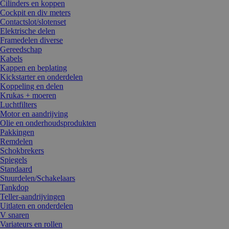
Cilinders en koppen
Cockpit en div meters
Contactslot/slotenset
Elektrische delen
Framedelen diverse
Gereedschap
Kabels
Kappen en beplating
Kickstarter en onderdelen
Koppeling en delen
Krukas + moeren
Luchtfilters
Motor en aandrijving
Olie en onderhoudsprodukten
Pakkingen
Remdelen
Schokbrekers
Spiegels
Standaard
Stuurdelen/Schakelaars
Tankdop
Teller-aandrijvingen
Uitlaten en onderdelen
V snaren
Variateurs en rollen