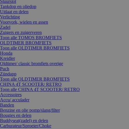
Stuurslot
Tankdop en oliedop
Uitlaat en delen
Verlichting
Voorvork, wielen en assen
Zadel
Zuigers en zuigerveren
Toon alle TOMOS BROMFIETS
OLDTIMER BROMFIETS
Toon alle OLDTIMER BROMFIETS
Honda
Kreidler
Oldtimer/ classic bromfiets overige
Puch
Zündapp
Toon alle OLDTIMER BROMFIETS
CHINA 4T SCOOTER/ RETRO
Toon alle CHINA 4T SCOOTER/ RETRO
Accessoires
Accu/ acculader
Banden
Benzine en olie pomp/slang/filter
Bougies en delen
Buddyseat(zadel) en delen
Carburateur/Sproeier/Choke