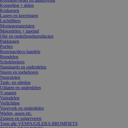
Kilometer-teller en aandrijving
Koppeling + delen
Krukassen
Lagers en keerringen
Luchtfilters
Montagematerialen
Motordelen + tapeind
Olie en onderhoudsproducten
Pakkingen
Poelies
Rem/gas/deco handels
Remdelen
Schokbrekers
Standaards en onderdelen
Sturen en toebehoren
Stuursloten
Tank- en oliedop
Uitlaten en onderdelen
V-snaren
Variodelen
Verlichting
Voorvork en onderdelen
Wielen, assen etc.
Zuigers en zuigerveren
Toon alle VESPA/GILERA BROMFIETS