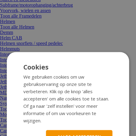
Subframe/motorophanging/achterbrug
Voorvork, wielen en assen
Toon alle Framedelen
Helmen
Toon alle Helmen
Demm
Helm CAB
Helmen snorfiets / speed pedelec
Helmmuts
Integraal helmen MT
Integraal helmen SMK
Integraal helmen Tornado
Cookies
Integraal helmen Vito
Jethelm Tucano
We gebruiken cookies om uw
Jethelmen Lem
gebruikservaring op onze site te
Jethelmen MT
verbeteren. Klik op de knop 'alles
MDS-onderdelen
Nano-vizier
accepteren' om alle cookies toe te staan.
Systeemhelm Roof
Of ga naar 'zelf instellen' voor meer
Toon alle Helmen
informatie of om uw voorkeuren te
Motor en aandrijving
Toon alle Motor en aandrijving
wijzigen.
Carburateur/sproeier/choke
Carterdeksel