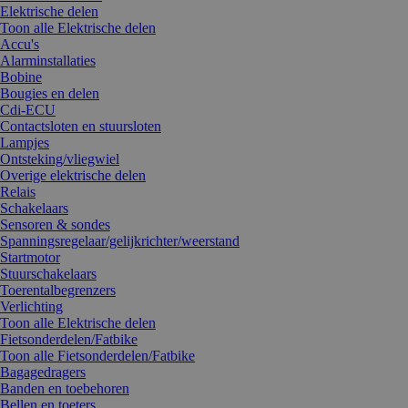
Elektrische delen
Toon alle Elektrische delen
Accu's
Alarminstallaties
Bobine
Bougies en delen
Cdi-ECU
Contactsloten en stuursloten
Lampjes
Ontsteking/vliegwiel
Overige elektrische delen
Relais
Schakelaars
Sensoren & sondes
Spanningsregelaar/gelijkrichter/weerstand
Startmotor
Stuurschakelaars
Toerentalbegrenzers
Verlichting
Toon alle Elektrische delen
Fietsonderdelen/Fatbike
Toon alle Fietsonderdelen/Fatbike
Bagagedragers
Banden en toebehoren
Bellen en toeters