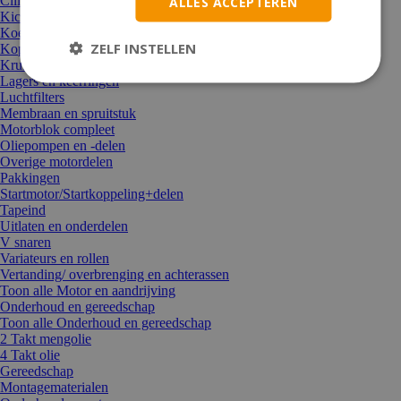
Cilinders, koppen, zuigers
ALLES ACCEPTEREN
Kickstarters en onderdelen
Koeling/thermostaat/waterpomp
ZELF INSTELLEN
Koppelingen en delen
Krukassen + moeren
Lagers en keerringen
Luchtfilters
Membraan en spruitstuk
Motorblok compleet
Oliepompen en -delen
Overige motordelen
Pakkingen
Startmotor/Startkoppeling+delen
Tapeind
Uitlaten en onderdelen
V snaren
Variateurs en rollen
Vertanding/ overbrenging en achterassen
Toon alle Motor en aandrijving
Onderhoud en gereedschap
Toon alle Onderhoud en gereedschap
2 Takt mengolie
4 Takt olie
Gereedschap
Montagematerialen