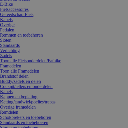
E-Bike
Fietsaccessoires
Gereedschap-Fiets
Kabels
Overige
Pedalen
Remmen en toebehoren
Sloten
Standaards
Verlichting
Zadels
Toon alle Fietsonderdelen/Fatbike
Framedelen
Toon alle Framedelen
Brandstof delen
Buddy/zadels en delen
Cockpit/tellers en onderdelen
Kabels
Kappen en beplating
Ketting/tandwiel/poelies/trapas
Overige framedelen
Remdelen
Schokbrekers en toebehoren
Standaards en toebehoeren
Sturen en toebehoren