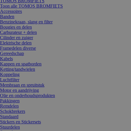
TOMOS BROMFIETS
Toon alle TOMOS BROMFIETS
Accessoires
Banden
Benzinekraan, slang en filter
Bougies en delen
Carburateur + delen
Cilinder en zuiger
Elektrische delen
Framedelen diverse
Gereedschap
Kabels
Kappen en spatborden
Ketting/tandwielen
Koppeling
Luchtfilter
Membraan en spruitstuk
Motor en aandrijving
Olie en onderhoudsprodukten
Pakkingen
Remdelen
Schokbrekers
Standaard
Stickers en Stickersets
Stuurdelen