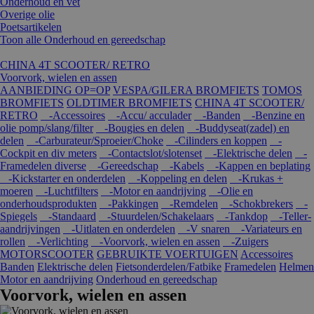
Onderhoud en vet
Overige olie
Poetsartikelen
Toon alle Onderhoud en gereedschap
CHINA 4T SCOOTER/ RETRO
Voorvork, wielen en assen
AANBIEDING OP=OP
VESPA/GILERA BROMFIETS
TOMOS
BROMFIETS
OLDTIMER BROMFIETS
CHINA 4T SCOOTER/
RETRO
-Accessoires
-Accu/ acculader
-Banden
-Benzine en
olie pomp/slang/filter
-Bougies en delen
-Buddyseat(zadel) en
delen
-Carburateur/Sproeier/Choke
-Cilinders en koppen
-
Cockpit en div meters
-Contactslot/slotenset
-Elektrische delen
-
Framedelen diverse
-Gereedschap
-Kabels
-Kappen en beplating
-Kickstarter en onderdelen
-Koppeling en delen
-Krukas +
moeren
-Luchtfilters
-Motor en aandrijving
-Olie en
onderhoudsprodukten
-Pakkingen
-Remdelen
-Schokbrekers
-
Spiegels
-Standaard
-Stuurdelen/Schakelaars
-Tankdop
-Teller-
aandrijvingen
-Uitlaten en onderdelen
-V snaren
-Variateurs en
rollen
-Verlichting
-Voorvork, wielen en assen
-Zuigers
MOTORSCOOTER
GEBRUIKTE VOERTUIGEN
Accessoires
Banden
Elektrische delen
Fietsonderdelen/Fatbike
Framedelen
Helmen
Motor en aandrijving
Onderhoud en gereedschap
Voorvork, wielen en assen