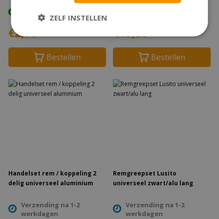
Op voorraad
Op voorraad
Direct Leverbaar
Direct Leverbaar
ZELF INSTELLEN
€2,70
€13,35
Bestellen
Bestellen
Handelset rem / koppeling 2
Remgreepset Lusito
delig universeel aluminium
universeel zwart/alu lang
Verzending na 1-2
Verzending na 1-2
werkdagen
werkdagen