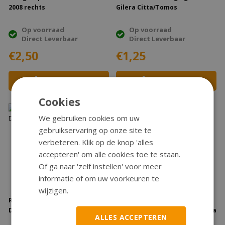
2008 rechts
Gilera Citta/Tomos
Op voorraad
Op voorraad
Direct Leverbaar
Direct Leverbaar
€2,50
€1,25
Bestellen
Bestellen
Cookies
We gebruiken cookies om uw
gebruikservaring op onze site te
verbeteren. Klik op de knop 'alles
accepteren' om alle cookies toe te staan.
Of ga naar 'zelf instellen' voor meer
informatie of om uw voorkeuren te
wijzigen.
Remlichtschakelaar imitatie
Remsegment
Domino pvc
Beta/Malaguti/Youngst'r/China
ALLES ACCEPTEREN
achter