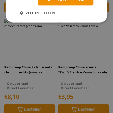
Bestellen
Bestellen
ZELF INSTELLEN
Remgreep China Retro scooter
Remgreep China scooter
chroom rechts (voorrrem)
"Pico"/Giantco Venus links alu
Op voorraad
Op voorraad
Direct Leverbaar
Direct Leverbaar
€8,10
€3,95
Bestellen
Bestellen