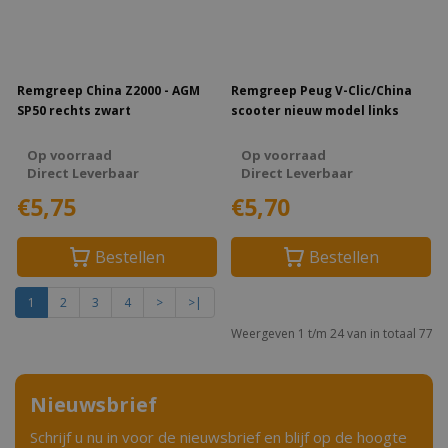
Remgreep China Z2000 - AGM
Remgreep Peug V-Clic/China
SP50 rechts zwart
scooter nieuw model links
Op voorraad
Op voorraad
Direct Leverbaar
Direct Leverbaar
€5,75
€5,70
Bestellen
Bestellen
1
2
3
4
>
>|
Weergeven 1 t/m 24 van in totaal 77
Nieuwsbrief
Schrijf u nu in voor de nieuwsbrief en blijf op de hoogte