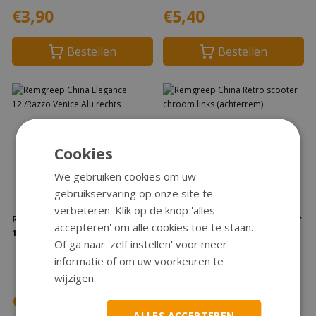
€3,90
€5,40
Bestellen
Bestellen
Cookies
We gebruiken cookies om uw
gebruikservaring op onze site te
verbeteren. Klik op de knop 'alles
Remgreep China Elegance
Remgreep China Retro scooter
accepteren' om alle cookies toe te staan.
12'/Razzo Venice Alu rechts
chroom links (achterrem)
Of ga naar 'zelf instellen' voor meer
informatie of om uw voorkeuren te
Op voorraad
Op voorraad
wijzigen.
Direct Leverbaar
Direct Leverbaar
€4,50
€8,95
ALLES ACCEPTEREN