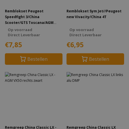
Remblokset Peugeot
Remblokset Sym Jet//Peugeot
Speedfight 3/China
new Vivacity/China 4T
Scooter/GTS Toscana/AGM
VX50 voor
Op voorraad
Op voorraad
Direct Leverbaar
Direct Leverbaar
€7,85
€6,95
Bestellen
Bestellen
Remgreep China Classic LX -
Remgreep China Classic LX