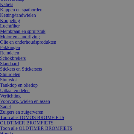
Kabels
Kappen en spatborden
Ketting/tandwielen
Koppeling
Luchtfilter
Membraan en spruitstuk
Motor en aandrijving
Olie en onderhoudsprodukten
Pakkingen
Remdelen
Schokbrekers
Standaard
Stickers en Stickersets
Stuurdelen
Stuurslot
Tankdop en oliedop
Uitlaat en delen
Verlichting
Voorvork, wielen en assen
Zadel
Zuigers en zuigerveren
Toon alle TOMOS BROMFIETS
OLDTIMER BROMFIETS
Toon alle OLDTIMER BROMFIETS
Honda