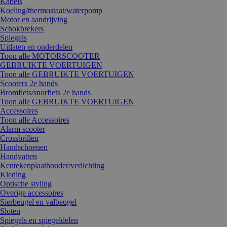
Kabels
Koeling/thermostaat/waterpomp
Motor en aandrijving
Schokbrekers
Spiegels
Uitlaten en onderdelen
Toon alle MOTORSCOOTER
GEBRUIKTE VOERTUIGEN
Toon alle GEBRUIKTE VOERTUIGEN
Scooters 2e hands
Bromfiets/snorfiets 2e hands
Toon alle GEBRUIKTE VOERTUIGEN
Accessoires
Toon alle Accessoires
Alarm scooter
Crossbrillen
Handschoenen
Handvatten
Kentekenplaathouder/verlichting
Kleding
Optische styling
Overige accessoires
Sierbeugel en valbeugel
Sloten
Spiegels en spiegeldelen