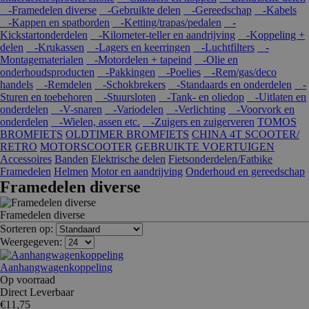
-Framedelen diverse
-Gebruikte delen
-Gereedschap
-Kabels
-Kappen en spatborden
-Ketting/trapas/pedalen
-
Kickstartonderdelen
-Kilometer-teller en aandrijving
-Koppeling +
delen
-Krukassen
-Lagers en keerringen
-Luchtfilters
-
Montagematerialen
-Motordelen + tapeind
-Olie en
onderhoudsproducten
-Pakkingen
-Poelies
-Rem/gas/deco
handels
-Remdelen
-Schokbrekers
-Standaards en onderdelen
-
Sturen en toebehoren
-Stuursloten
-Tank- en oliedop
-Uitlaten en
onderdelen
-V-snaren
-Variodelen
-Verlichting
-Voorvork en
onderdelen
-Wielen, assen etc.
-Zuigers en zuigerveren
TOMOS
BROMFIETS
OLDTIMER BROMFIETS
CHINA 4T SCOOTER/
RETRO
MOTORSCOOTER
GEBRUIKTE VOERTUIGEN
Accessoires
Banden
Elektrische delen
Fietsonderdelen/Fatbike
Framedelen
Helmen
Motor en aandrijving
Onderhoud en gereedschap
Framedelen diverse
Framedelen diverse
Sorteren op:
Weergegeven:
Aanhangwagenkoppeling
Op voorraad
Direct Leverbaar
€11,75