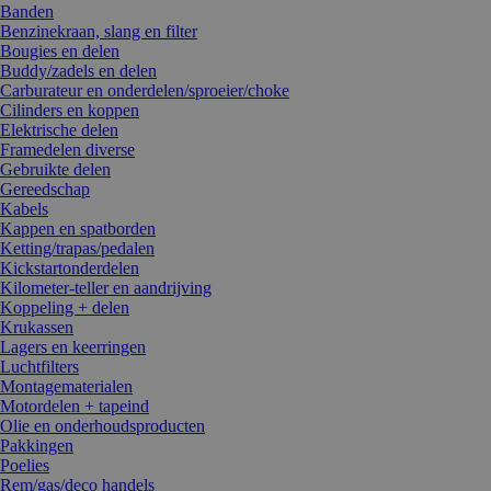
Banden
Benzinekraan, slang en filter
Bougies en delen
Buddy/zadels en delen
Carburateur en onderdelen/sproeier/choke
Cilinders en koppen
Elektrische delen
Framedelen diverse
Gebruikte delen
Gereedschap
Kabels
Kappen en spatborden
Ketting/trapas/pedalen
Kickstartonderdelen
Kilometer-teller en aandrijving
Koppeling + delen
Krukassen
Lagers en keerringen
Luchtfilters
Montagematerialen
Motordelen + tapeind
Olie en onderhoudsproducten
Pakkingen
Poelies
Rem/gas/deco handels