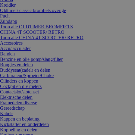
Kreidler
Oldtimer/ classic bromfiets overige
Puch
Zündapp
Toon alle OLDTIMER BROMFIETS
CHINA 4T SCOOTER/ RETRO
Toon alle CHINA 4T SCOOTER/ RETRO
Accessoires
Accu/ acculader
Banden
Benzine en olie pomp/slang/filter
Bougies en delen
Buddyseat(zadel) en delen
Carburateur/Sproeier/Choke
Cilinders en koppen
Cockpit en div meters
Contactslot/slotenset
Elektrische delen
Framedelen diverse
Gereedschap
Kabels
Kappen en beplating
Kickstarter en onderdelen
Koppeling en delen