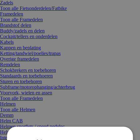
Zadels
Toon alle Fietsonderdelen/Fatbike
Framedelen
Toon alle Framedelen
Brandstof delen
Buddy/zadels en delen
Cockpit/tellers en onderdelen
Kabels
Kappen en beplating
Ketting/tandwiel/poelies/trapas
Overige framedelen
Remdelen
Schokbrekers en toebehoren
Standaards en toebehoeren
Sturen en toebehoren
Subframe/motorophanging/achterbrug
Voorvork, wielen en assen
Toon alle Framedelen
Helmen
Toon alle Helmen
Demm
Helm CAB
Helmen snorfiets / speed pedelec
Helmmuts
Integraal helmen MT