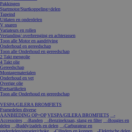
Pakkingen
Startmotor/Startkoppeling+delen
Tapeind
Uitlaten en onderdelen
V snaren
Variateurs en rollen
Vertanding/ overbrenging en achterassen
Toon alle Motor en aandrijving
Onderhoud en gereedschap
Toon alle Onderhoud en gereedschap
2 Takt mengolie
4 Takt olie
Gereedschap
Montagematerialen
Onderhoud en vet
Overige olie
Poetsartikelen
Toon alle Onderhoud en gereedschap
VESPA/GILERA BROMFIETS
Framedelen diverse
AANBIEDING OP=OP
VESPA/GILERA BROMFIETS
-
Accessoires
-Banden
-Benzinekraan, slang en filter
-Bougies en
delen
-Buddy/zadels en delen
-Carburateur en
onderdelen/sproeier/choke
-Cilinders en koppen
-Elektrische delen