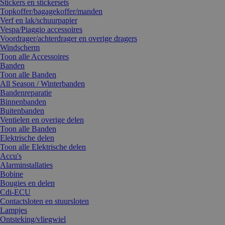
Stickers en stickersets
Topkoffer/bagagekoffer/manden
Verf en lak/schuurpapier
Vespa/Piaggio accessoires
Voordrager/achterdrager en overige dragers
Windscherm
Toon alle Accessoires
Banden
Toon alle Banden
All Season / Winterbanden
Bandenreparatie
Binnenbanden
Buitenbanden
Ventielen en overige delen
Toon alle Banden
Elektrische delen
Toon alle Elektrische delen
Accu's
Alarminstallaties
Bobine
Bougies en delen
Cdi-ECU
Contactsloten en stuursloten
Lampjes
Ontsteking/vliegwiel