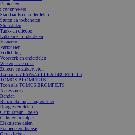
Remdelen
Schokbrekers
Standaards en onderdelen
Sturen en toebehoren
Stuursloten
Tank- en oliedop
Uitlaten en onderdelen
V-snaren
Variodelen
Verlichting
Voorvork en onderdelen
Wielen, assen etc.
Zuigers en zuigerveren
Toon alle VESPA/GILERA BROMFIETS
TOMOS BROMFIETS
Toon alle TOMOS BROMFIETS
Accessoires
Banden
Benzinekraan, slang en filter
Bougies en delen
Carburateur + delen
Cilinder en zuiger
Elektrische delen
Framedelen diverse
Gereedschap