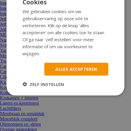
Cookies
Integraal helmen SMK
Integraal helmen Tornado
We gebruiken cookies om uw
Integraal helmen Vito
gebruikservaring op onze site te
Jethelm Tucano
Jethelmen Lem
verbeteren. Klik op de knop 'alles
Jethelmen MT
accepteren' om alle cookies toe te staan.
MDS-onderdelen
Of ga naar 'zelf instellen' voor meer
Nano-vizier
Systeemhelm Roof
informatie of om uw voorkeuren te
Toon alle Helmen
wijzigen.
Motor en aandrijving
Toon alle Motor en aandrijving
Carburateur/sproeier/choke
ALLES ACCEPTEREN
Carterdeksel
Cilinders, koppen, zuigers
Kickstarters en onderdelen
ZELF INSTELLEN
Koeling/thermostaat/waterpomp
Koppelingen en delen
Krukassen + moeren
Lagers en keerringen
Luchtfilters
Membraan en spruitstuk
Motorblok compleet
Oliepompen en -delen
Overige motordelen