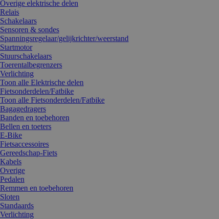
Overige elektrische delen
Relais
Schakelaars
Sensoren & sondes
Spanningsregelaar/gelijkrichter/weerstand
Startmotor
Stuurschakelaars
Toerentalbegrenzers
Verlichting
Toon alle Elektrische delen
Fietsonderdelen/Fatbike
Toon alle Fietsonderdelen/Fatbike
Bagagedragers
Banden en toebehoren
Bellen en toeters
E-Bike
Fietsaccessoires
Gereedschap-Fiets
Kabels
Overige
Pedalen
Remmen en toebehoren
Sloten
Standaards
Verlichting