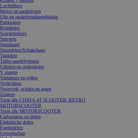
Krukas + moeren
Luchtfilters
Motor en aandrijving
Olie en onderhoudsprodukten
Pakkingen
Remdelen
Schokbrekers
Spiegels
Standaard
Stuurdelen/Schakelaars
Tankdop
Teller-aandrijvingen
Uitlaten en onderdelen
V snaren
Variateurs en rollen
Verlichting
Voorvork, wielen en assen
Zuigers
Toon alle CHINA 4T SCOOTER/ RETRO
MOTORSCOOTER
Toon alle MOTORSCOOTER
Carburateur en delen
Elektrische delen
Framedelen
Gereedschap