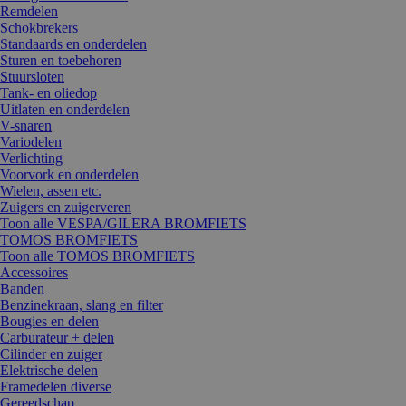
Remdelen
Schokbrekers
Standaards en onderdelen
Sturen en toebehoren
Stuursloten
Tank- en oliedop
Uitlaten en onderdelen
V-snaren
Variodelen
Verlichting
Voorvork en onderdelen
Wielen, assen etc.
Zuigers en zuigerveren
Toon alle VESPA/GILERA BROMFIETS
TOMOS BROMFIETS
Toon alle TOMOS BROMFIETS
Accessoires
Banden
Benzinekraan, slang en filter
Bougies en delen
Carburateur + delen
Cilinder en zuiger
Elektrische delen
Framedelen diverse
Gereedschap