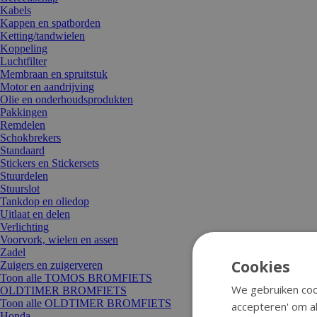
Kabels
Kappen en spatborden
Ketting/tandwielen
Koppeling
Luchtfilter
Membraan en spruitstuk
Motor en aandrijving
Olie en onderhoudsprodukten
Pakkingen
Remdelen
Schokbrekers
Standaard
Stickers en Stickersets
Stuurdelen
Stuurslot
Tankdop en oliedop
Uitlaat en delen
Verlichting
Voorvork, wielen en assen
Zadel
Cookies
Zuigers en zuigerveren
Toon alle TOMOS BROMFIETS
We gebruiken cook
OLDTIMER BROMFIETS
Toon alle OLDTIMER BROMFIETS
accepteren' om al
Honda