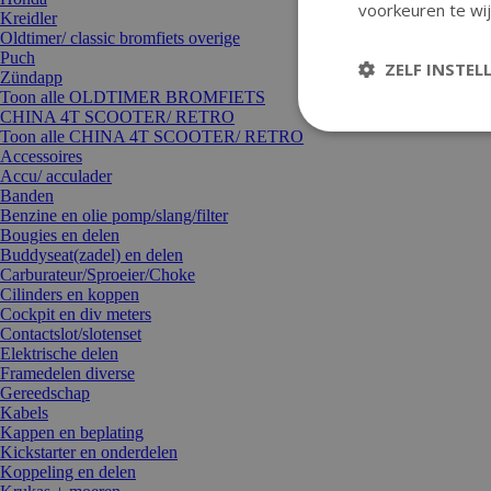
voorkeuren te wij
Kreidler
Oldtimer/ classic bromfiets overige
Puch
ZELF INSTEL
Zündapp
Toon alle OLDTIMER BROMFIETS
CHINA 4T SCOOTER/ RETRO
Toon alle CHINA 4T SCOOTER/ RETRO
Accessoires
Accu/ acculader
Banden
Benzine en olie pomp/slang/filter
Bougies en delen
Buddyseat(zadel) en delen
Carburateur/Sproeier/Choke
Cilinders en koppen
Cockpit en div meters
Contactslot/slotenset
Elektrische delen
Framedelen diverse
Gereedschap
Kabels
Kappen en beplating
Kickstarter en onderdelen
Koppeling en delen