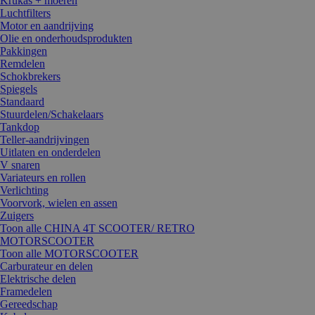
Krukas + moeren
Luchtfilters
Motor en aandrijving
Olie en onderhoudsprodukten
Pakkingen
Remdelen
Schokbrekers
Spiegels
Standaard
Stuurdelen/Schakelaars
Tankdop
Teller-aandrijvingen
Uitlaten en onderdelen
V snaren
Variateurs en rollen
Verlichting
Voorvork, wielen en assen
Zuigers
Toon alle CHINA 4T SCOOTER/ RETRO
MOTORSCOOTER
Toon alle MOTORSCOOTER
Carburateur en delen
Elektrische delen
Framedelen
Gereedschap