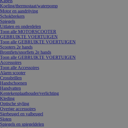
Kabels
Koeling/thermostaat/waterpomp
Motor en aandrijving
Schokbrekers
Spiegels
Uitlaten en onderdelen
Toon alle MOTORSCOOTER
GEBRUIKTE VOERTUIGEN
Toon alle GEBRUIKTE VOERTUIGEN
Scooters 2e hands
Bromfiets/snorfiets 2e hands
Toon alle GEBRUIKTE VOERTUIGEN
Accessoires
Toon alle Accessoires
Alarm scooter
Crossbrillen
Handschoenen
Handvatten
Kentekenplaathouder/verlichting
Kleding
Optische styling
Overige accessoires
Sierbeugel en valbeugel
Sloten
Spiegels en spiegeldelen