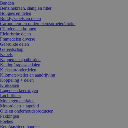
Banden
Benzinekraan, slang en filter
Bougies en delen
Buddy/zadels en delen
Carburateur en onderdelen/sproeier/choke
Cilinders en koppen
Elektrische delen
Framedelen diverse
Gebruikte delen
Gereedschap
Kabels
Kappen en spatborden
Ketting/trapas/pedalen
Kickstartonderdelen
Kilometer-teller en aandrijving
Koppeling + delen
Krukassen
Lagers en keerringen
Luchtfilters
Montagematerialen
Motordelen + tapeind
Olie en onderhoudsproducten
Pakkingen
Poelies
Rem/gas/deco handels