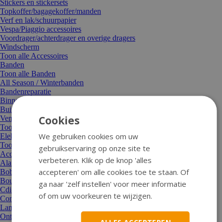
Stickers en stickersets
Topkoffer/bagagekoffer/manden
Verf en lak/schuurpapier
Vespa/Piaggio accessoires
Voordrager/achterdrager en overige dragers
Windscherm
Toon alle Accessoires
Banden
Toon alle Banden
All Season / Winterbanden
Bandenreparatie
Binnenbanden
Buitenbanden
Cookies
Ventielen en overige delen
Toon alle Banden
We gebruiken cookies om uw
Elektrische delen
Toon alle Elektrische delen
gebruikservaring op onze site te
Accu's
verbeteren. Klik op de knop 'alles
Alarminstallaties
accepteren' om alle cookies toe te staan. Of
Bobine
Bougies en delen
ga naar 'zelf instellen' voor meer informatie
Cdi-ECU
of om uw voorkeuren te wijzigen.
Contactsloten en stuursloten
Lampjes
Ontsteking/vliegwiel
ALLES ACCEPTEREN