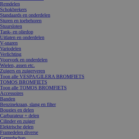
Remdelen
Schokbrekers
Standaards en onderdelen
Sturen en toebehoren
Stuursloten
Tank- en oliedop
Uitlaten en onderdelen
V-snaren
Variodelen
Verlichting
Voorvork en onderdelen
Wielen, assen etc.
Zuigers en zuigerveren
Toon alle VESPA/GILERA BROMFIETS
TOMOS BROMFIETS
Toon alle TOMOS BROMFIETS
Accessoires
Banden
Benzinekraan, slang en filter
Bougies en delen
Carburateur + delen
Cilinder en zuiger
Elektrische delen
Framedelen diverse
Gereedschap