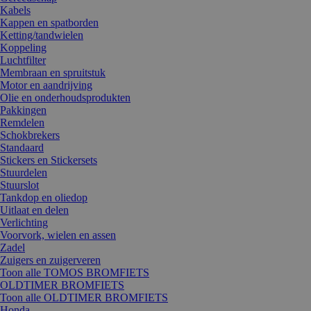
Kabels
Kappen en spatborden
Ketting/tandwielen
Koppeling
Luchtfilter
Membraan en spruitstuk
Motor en aandrijving
Olie en onderhoudsprodukten
Pakkingen
Remdelen
Schokbrekers
Standaard
Stickers en Stickersets
Stuurdelen
Stuurslot
Tankdop en oliedop
Uitlaat en delen
Verlichting
Voorvork, wielen en assen
Zadel
Zuigers en zuigerveren
Toon alle TOMOS BROMFIETS
OLDTIMER BROMFIETS
Toon alle OLDTIMER BROMFIETS
Honda