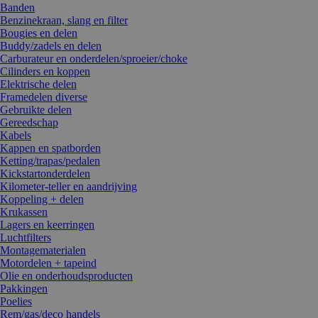
Banden
Benzinekraan, slang en filter
Bougies en delen
Buddy/zadels en delen
Carburateur en onderdelen/sproeier/choke
Cilinders en koppen
Elektrische delen
Framedelen diverse
Gebruikte delen
Gereedschap
Kabels
Kappen en spatborden
Ketting/trapas/pedalen
Kickstartonderdelen
Kilometer-teller en aandrijving
Koppeling + delen
Krukassen
Lagers en keerringen
Luchtfilters
Montagematerialen
Motordelen + tapeind
Olie en onderhoudsproducten
Pakkingen
Poelies
Rem/gas/deco handels