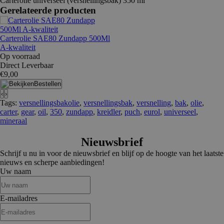
Carterolie universeel (versnellingsbak) 350 ml
Gerelateerde producten
Carterolie SAE80 Zundapp 500Ml
A-kwaliteit
Op voorraad
Direct Leverbaar
€9,00
Bestellen
‹
›
Tags:
versnellingsbakolie
,
versnellingsbak
,
versnelling
,
bak
,
olie
,
carter
,
gear
,
oil
,
350
,
zundapp
,
kreidler
,
puch
,
eurol
,
universeel
,
mineraal
Nieuwsbrief
Schrijf u nu in voor de nieuwsbrief en blijf op de hoogte van het laatste
nieuws en scherpe aanbiedingen!
Uw naam
E-mailadres