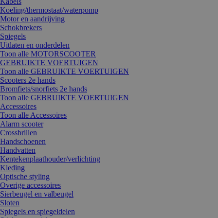
Kabels
Koeling/thermostaat/waterpomp
Motor en aandrijving
Schokbrekers
Spiegels
Uitlaten en onderdelen
Toon alle MOTORSCOOTER
GEBRUIKTE VOERTUIGEN
Toon alle GEBRUIKTE VOERTUIGEN
Scooters 2e hands
Bromfiets/snorfiets 2e hands
Toon alle GEBRUIKTE VOERTUIGEN
Accessoires
Toon alle Accessoires
Alarm scooter
Crossbrillen
Handschoenen
Handvatten
Kentekenplaathouder/verlichting
Kleding
Optische styling
Overige accessoires
Sierbeugel en valbeugel
Sloten
Spiegels en spiegeldelen