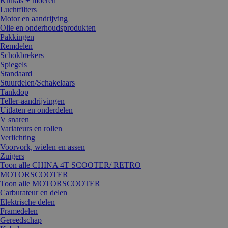
Krukas + moeren
Luchtfilters
Motor en aandrijving
Olie en onderhoudsprodukten
Pakkingen
Remdelen
Schokbrekers
Spiegels
Standaard
Stuurdelen/Schakelaars
Tankdop
Teller-aandrijvingen
Uitlaten en onderdelen
V snaren
Variateurs en rollen
Verlichting
Voorvork, wielen en assen
Zuigers
Toon alle CHINA 4T SCOOTER/ RETRO
MOTORSCOOTER
Toon alle MOTORSCOOTER
Carburateur en delen
Elektrische delen
Framedelen
Gereedschap