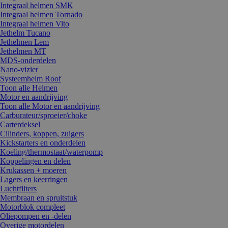
Integraal helmen SMK
Integraal helmen Tornado
Integraal helmen Vito
Jethelm Tucano
Jethelmen Lem
Jethelmen MT
MDS-onderdelen
Nano-vizier
Systeemhelm Roof
Toon alle Helmen
Motor en aandrijving
Toon alle Motor en aandrijving
Carburateur/sproeier/choke
Carterdeksel
Cilinders, koppen, zuigers
Kickstarters en onderdelen
Koeling/thermostaat/waterpomp
Koppelingen en delen
Krukassen + moeren
Lagers en keerringen
Luchtfilters
Membraan en spruitstuk
Motorblok compleet
Oliepompen en -delen
Overige motordelen