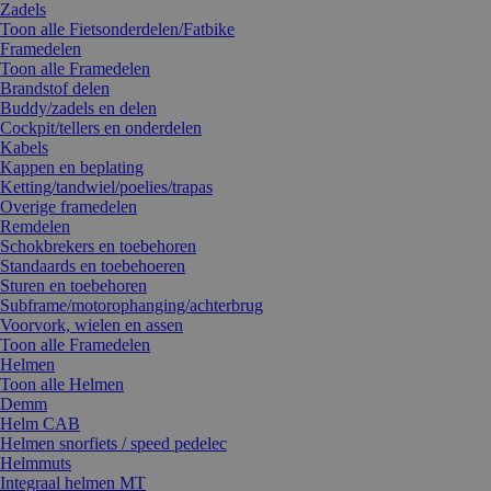
Zadels
Toon alle Fietsonderdelen/Fatbike
Framedelen
Toon alle Framedelen
Brandstof delen
Buddy/zadels en delen
Cockpit/tellers en onderdelen
Kabels
Kappen en beplating
Ketting/tandwiel/poelies/trapas
Overige framedelen
Remdelen
Schokbrekers en toebehoren
Standaards en toebehoeren
Sturen en toebehoren
Subframe/motorophanging/achterbrug
Voorvork, wielen en assen
Toon alle Framedelen
Helmen
Toon alle Helmen
Demm
Helm CAB
Helmen snorfiets / speed pedelec
Helmmuts
Integraal helmen MT