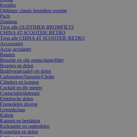
Kreidler
Oldtimer/ classic bromfiets overige
Puch
Zündapp
Toon alle OLDTIMER BROMFIETS
CHINA 4T SCOOTER/ RETRO
Toon alle CHINA 4T SCOOTER/ RETRO
Accessoires
Accu/ acculader
Banden
Benzine en olie pomp/slang/filter
Bougies en delen
Buddyseat(zadel) en delen
Carburateur/Sproeier/Choke
Cilinders en koppen
Cockpit en div meters
Contactslot/slotenset
Elektrische delen
Framedelen diverse
Gereedschap
Kabels
Kappen en beplating
Kickstarter en onderdelen
Koppeling en delen