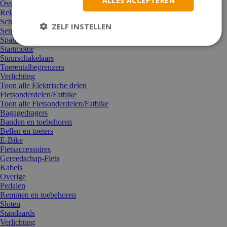
Overige elektrische delen
Relais
Schakelaars
ZELF INSTELLEN
Sensoren & sondes
Spanningsregelaar/gelijkrichter/weerstand
Startmotor
Stuurschakelaars
Toerentalbegrenzers
Verlichting
Toon alle Elektrische delen
Fietsonderdelen/Fatbike
Toon alle Fietsonderdelen/Fatbike
Bagagedragers
Banden en toebehoren
Bellen en toeters
E-Bike
Fietsaccessoires
Gereedschap-Fiets
Kabels
Overige
Pedalen
Remmen en toebehoren
Sloten
Standaards
Verlichting