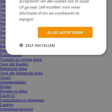
accepteren' om alle cookies toe te staan.
Stickers en stickersets
Topkoffer/bagagekoffer/manden
Of ga naar 'zelf instellen' voor meer
Verf en lak/schuurpapier
informatie of om uw voorkeuren te
Vespa/Piaggio accessoires
wijzigen.
Voordrager/achterdrager en overige dragers
Windscherm
Toon alle Accessoires
ALLES ACCEPTEREN
Banden
Toon alle Banden
All Season / Winterbanden
ZELF INSTELLEN
Bandenreparatie
Binnenbanden
Buitenbanden
Ventielen en overige delen
Toon alle Banden
Elektrische delen
Toon alle Elektrische delen
Accu's
Alarminstallaties
Bobine
Bougies en delen
Cdi-ECU
Contactsloten en stuursloten
Lampjes
Ontsteking/vliegwiel