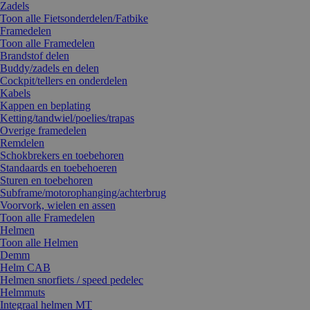
Zadels
Toon alle Fietsonderdelen/Fatbike
Framedelen
Toon alle Framedelen
Brandstof delen
Buddy/zadels en delen
Cockpit/tellers en onderdelen
Kabels
Kappen en beplating
Ketting/tandwiel/poelies/trapas
Overige framedelen
Remdelen
Schokbrekers en toebehoren
Standaards en toebehoeren
Sturen en toebehoren
Subframe/motorophanging/achterbrug
Voorvork, wielen en assen
Toon alle Framedelen
Helmen
Toon alle Helmen
Demm
Helm CAB
Helmen snorfiets / speed pedelec
Helmmuts
Integraal helmen MT