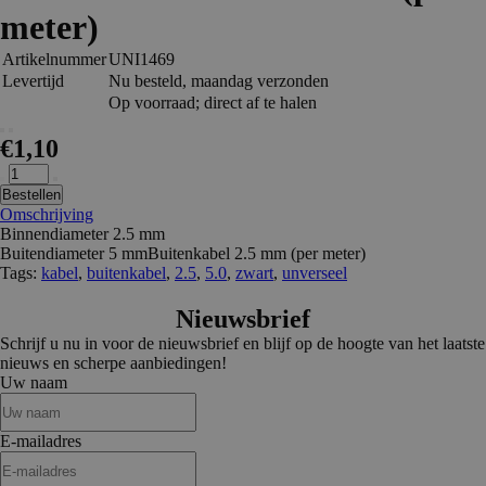
meter)
Artikelnummer
UNI1469
Levertijd
Nu besteld, maandag verzonden
Op voorraad; direct af te halen
€1,10
Bestellen
Omschrijving
Binnendiameter 2.5 mm
Buitendiameter 5 mm
Buitenkabel 2.5 mm (per meter)
Tags:
kabel
,
buitenkabel
,
2.5
,
5.0
,
zwart
,
unverseel
Nieuwsbrief
Schrijf u nu in voor de nieuwsbrief en blijf op de hoogte van het laatste
nieuws en scherpe aanbiedingen!
Uw naam
E-mailadres