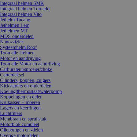
Integraal helmen SMK
Integraal helmen Tornado
Integraal helmen Vito
Jethelm Tucano
Jethelmen Lem
Jethelmen MT
MDS-onderdelen
Nano-vizier
Systeemhelm Roof
Toon alle Helmen
Motor en aandrijving
Toon alle Motor en aandrijving
Carburateur/sproeier/choke
Carterdeksel
Cilinders, koppen, zuigers
Kickstarters en onderdelen
Koeling/thermostaat/waterpomp
Koppelingen en delen
Krukassen + moeren
Lagers en keerringen
Luchtfilters
Membraan en spruitstuk
Motorblok compleet
Oliepompen en -delen
Overige motordelen