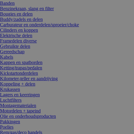
Banden
Benzinekraan, slang en filter
Bougies en delen
Buddy/zadels en delen
Carburateur en onderdelen/sproeier/choke
Cilinders en koppen
Elektrische delen
Framedelen diverse
Gebruikte delen
Gereedschap
Kabels
Kappen en spatborden
Ketting/trapas/pedalen
Kickstartonderdelen
Kilometer-teller en aandrijving
Koppeling + delen
Krukassen
Lagers en keerringen
Luchtfilters
Montagematerialen
Motordelen + tapeind
Olie en onderhoudsproducten
Pakkingen
Poelies
Rem/gas/deco handels