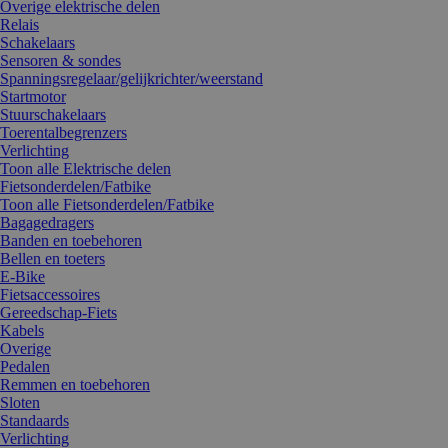
Overige elektrische delen
Relais
Schakelaars
Sensoren & sondes
Spanningsregelaar/gelijkrichter/weerstand
Startmotor
Stuurschakelaars
Toerentalbegrenzers
Verlichting
Toon alle Elektrische delen
Fietsonderdelen/Fatbike
Toon alle Fietsonderdelen/Fatbike
Bagagedragers
Banden en toebehoren
Bellen en toeters
E-Bike
Fietsaccessoires
Gereedschap-Fiets
Kabels
Overige
Pedalen
Remmen en toebehoren
Sloten
Standaards
Verlichting