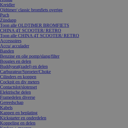
Kreidler
Oldtimer/ classic bromfiets overige
Puch
Zündapp
Toon alle OLDTIMER BROMFIETS
CHINA 4T SCOOTER/ RETRO
Toon alle CHINA 4T SCOOTER/ RETRO
Accessoires
Accu/ acculader
Banden
Benzine en olie pomp/slang/filter
Bougies en delen
Buddyseat(zadel) en delen
Carburateur/Sproeier/Choke
Cilinders en koppen
Cockpit en div meters
Contactslot/slotenset
Elektrische delen
Framedelen diverse
Gereedschap
Kabels
Kappen en beplating
Kickstarter en onderdelen
Koppeling en delen