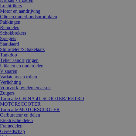
Krukas + moeren
Luchtfilters
Motor en aandrijving
Olie en onderhoudsprodukten
Pakkingen
Remdelen
Schokbrekers
Spiegels
Standaard
Stuurdelen/Schakelaars
Tankdop
Teller-aandrijvingen
Uitlaten en onderdelen
V snaren
Variateurs en rollen
Verlichting
Voorvork, wielen en assen
Zuigers
Toon alle CHINA 4T SCOOTER/ RETRO
MOTORSCOOTER
Toon alle MOTORSCOOTER
Carburateur en delen
Elektrische delen
Framedelen
Gereedschap