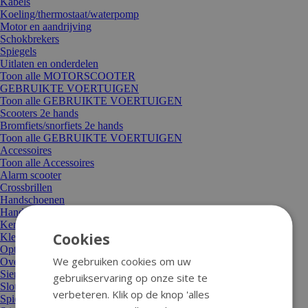
Kabels
Koeling/thermostaat/waterpomp
Motor en aandrijving
Schokbrekers
Spiegels
Uitlaten en onderdelen
Toon alle MOTORSCOOTER
GEBRUIKTE VOERTUIGEN
Toon alle GEBRUIKTE VOERTUIGEN
Scooters 2e hands
Bromfiets/snorfiets 2e hands
Toon alle GEBRUIKTE VOERTUIGEN
Accessoires
Toon alle Accessoires
Alarm scooter
Crossbrillen
Handschoenen
Handvatten
Kentekenplaathouder/verlichting
Cookies
Kleding
Optische styling
We gebruiken cookies om uw
Overige accessoires
Sierbeugel en valbeugel
gebruikservaring op onze site te
Sloten
verbeteren. Klik op de knop 'alles
Spiegels en spiegeldelen