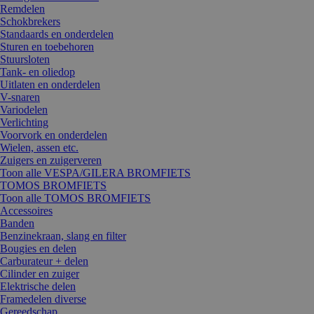
Remdelen
Schokbrekers
Standaards en onderdelen
Sturen en toebehoren
Stuursloten
Tank- en oliedop
Uitlaten en onderdelen
V-snaren
Variodelen
Verlichting
Voorvork en onderdelen
Wielen, assen etc.
Zuigers en zuigerveren
Toon alle VESPA/GILERA BROMFIETS
TOMOS BROMFIETS
Toon alle TOMOS BROMFIETS
Accessoires
Banden
Benzinekraan, slang en filter
Bougies en delen
Carburateur + delen
Cilinder en zuiger
Elektrische delen
Framedelen diverse
Gereedschap