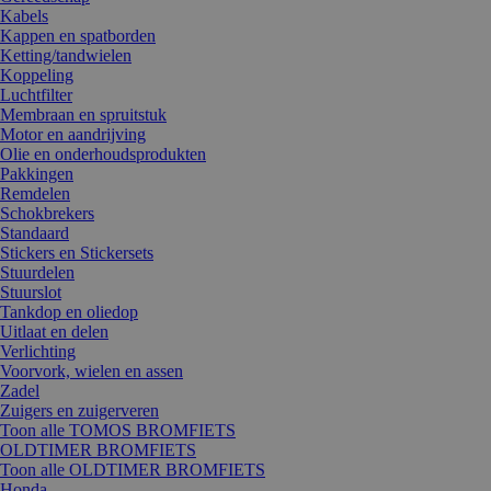
Kabels
Kappen en spatborden
Ketting/tandwielen
Koppeling
Luchtfilter
Membraan en spruitstuk
Motor en aandrijving
Olie en onderhoudsprodukten
Pakkingen
Remdelen
Schokbrekers
Standaard
Stickers en Stickersets
Stuurdelen
Stuurslot
Tankdop en oliedop
Uitlaat en delen
Verlichting
Voorvork, wielen en assen
Zadel
Zuigers en zuigerveren
Toon alle TOMOS BROMFIETS
OLDTIMER BROMFIETS
Toon alle OLDTIMER BROMFIETS
Honda