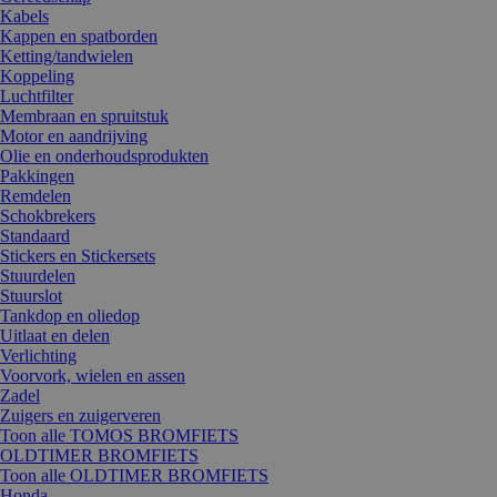
Kabels
Kappen en spatborden
Ketting/tandwielen
Koppeling
Luchtfilter
Membraan en spruitstuk
Motor en aandrijving
Olie en onderhoudsprodukten
Pakkingen
Remdelen
Schokbrekers
Standaard
Stickers en Stickersets
Stuurdelen
Stuurslot
Tankdop en oliedop
Uitlaat en delen
Verlichting
Voorvork, wielen en assen
Zadel
Zuigers en zuigerveren
Toon alle TOMOS BROMFIETS
OLDTIMER BROMFIETS
Toon alle OLDTIMER BROMFIETS
Honda