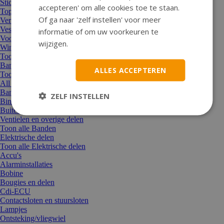
Stickers en stickersets
accepteren' om alle cookies toe te staan.
Topkoffer/bagagekoffer/manden
Of ga naar 'zelf instellen' voor meer
Verf en lak/schuurpapier
Vespa/Piaggio accessoires
informatie of om uw voorkeuren te
Voordrager/achterdrager en overige dragers
wijzigen.
Windscherm
Toon alle Accessoires
Banden
ALLES ACCEPTEREN
Toon alle Banden
All Season / Winterbanden
Bandenreparatie
ZELF INSTELLEN
Binnenbanden
Buitenbanden
Ventielen en overige delen
Toon alle Banden
Elektrische delen
Toon alle Elektrische delen
Accu's
Alarminstallaties
Bobine
Bougies en delen
Cdi-ECU
Contactsloten en stuursloten
Lampjes
Ontsteking/vliegwiel