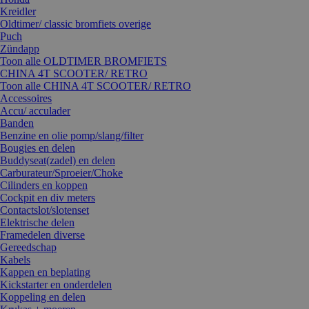
Kreidler
Oldtimer/ classic bromfiets overige
Puch
Zündapp
Toon alle OLDTIMER BROMFIETS
CHINA 4T SCOOTER/ RETRO
Toon alle CHINA 4T SCOOTER/ RETRO
Accessoires
Accu/ acculader
Banden
Benzine en olie pomp/slang/filter
Bougies en delen
Buddyseat(zadel) en delen
Carburateur/Sproeier/Choke
Cilinders en koppen
Cockpit en div meters
Contactslot/slotenset
Elektrische delen
Framedelen diverse
Gereedschap
Kabels
Kappen en beplating
Kickstarter en onderdelen
Koppeling en delen