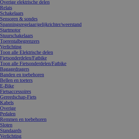
Overige elektrische delen
Relais
Schakelaars
Sensoren & sondes
Spanningsregelaar/gelijkrichter/weerstand
Startmotor
Stuurschakelaars
Toerentalbegrenzers
Verlichting
Toon alle Elektrische delen
Fietsonderdelen/Fatbike
Toon alle Fietsonderdelen/Fatbike
Bagagedragers
Banden en toebehoren
Bellen en toeters
E-Bike
Fietsaccessoires
Gereedschap-Fiets
Kabels
Overige
Pedalen
Remmen en toebehoren
Sloten
Standaards
Verlichting