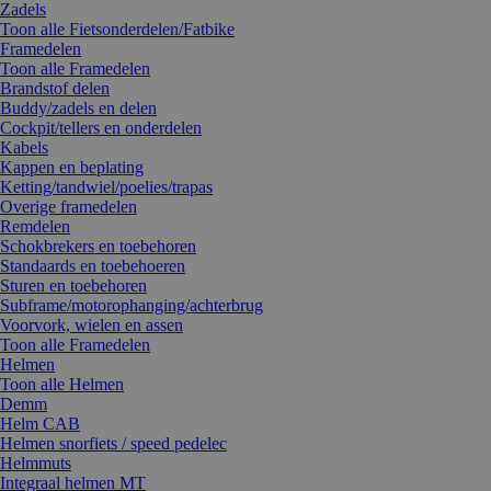
Zadels
Toon alle Fietsonderdelen/Fatbike
Framedelen
Toon alle Framedelen
Brandstof delen
Buddy/zadels en delen
Cockpit/tellers en onderdelen
Kabels
Kappen en beplating
Ketting/tandwiel/poelies/trapas
Overige framedelen
Remdelen
Schokbrekers en toebehoren
Standaards en toebehoeren
Sturen en toebehoren
Subframe/motorophanging/achterbrug
Voorvork, wielen en assen
Toon alle Framedelen
Helmen
Toon alle Helmen
Demm
Helm CAB
Helmen snorfiets / speed pedelec
Helmmuts
Integraal helmen MT