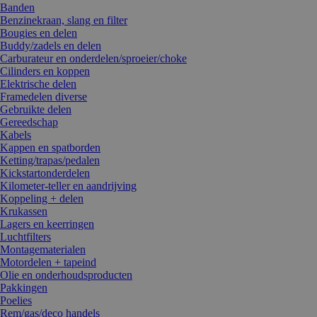
Banden
Benzinekraan, slang en filter
Bougies en delen
Buddy/zadels en delen
Carburateur en onderdelen/sproeier/choke
Cilinders en koppen
Elektrische delen
Framedelen diverse
Gebruikte delen
Gereedschap
Kabels
Kappen en spatborden
Ketting/trapas/pedalen
Kickstartonderdelen
Kilometer-teller en aandrijving
Koppeling + delen
Krukassen
Lagers en keerringen
Luchtfilters
Montagematerialen
Motordelen + tapeind
Olie en onderhoudsproducten
Pakkingen
Poelies
Rem/gas/deco handels