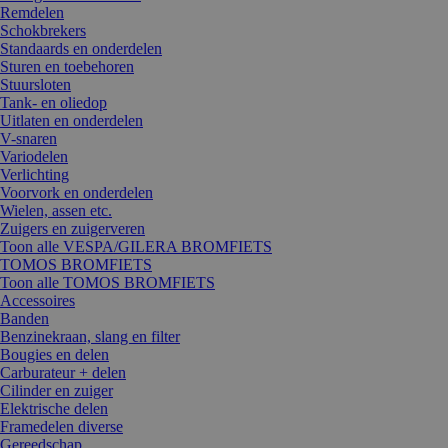
Remdelen
Schokbrekers
Standaards en onderdelen
Sturen en toebehoren
Stuursloten
Tank- en oliedop
Uitlaten en onderdelen
V-snaren
Variodelen
Verlichting
Voorvork en onderdelen
Wielen, assen etc.
Zuigers en zuigerveren
Toon alle VESPA/GILERA BROMFIETS
TOMOS BROMFIETS
Toon alle TOMOS BROMFIETS
Accessoires
Banden
Benzinekraan, slang en filter
Bougies en delen
Carburateur + delen
Cilinder en zuiger
Elektrische delen
Framedelen diverse
Gereedschap