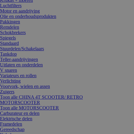
Krukas + moeren
Luchtfilters
Motor en aandrijving
Olie en onderhoudsprodukten
Pakkingen
Remdelen
Schokbrekers
Spiegels
Standaard
Stuurdelen/Schakelaars
Tankdop
Teller-aandrijvingen
Uitlaten en onderdelen
V snaren
Variateurs en rollen
Verlichting
Voorvork, wielen en assen
Zuigers
Toon alle CHINA 4T SCOOTER/ RETRO
MOTORSCOOTER
Toon alle MOTORSCOOTER
Carburateur en delen
Elektrische delen
Framedelen
Gereedschap