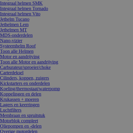
Integraal helmen SMK
Integraal helmen Tornado
Integraal helmen Vito
Jethelm Tucano
Jethelmen Lem
Jethelmen MT
MDS-onderdelen
Nano-vizier
Systeemhelm Roof
Toon alle Helmen
Motor en aandrijving
Toon alle Motor en aandrijving
Carburateur/sproeier/choke
Carterdeksel
Cilinders, koppen, zuigers
Kickstarters en onderdelen
Koeling/thermostaat/waterpomp
Koppelingen en delen
Krukassen + moeren
Lagers en keerringen
Luchtfilters
Membraan en spruitstuk
Motorblok compleet
Oliepompen en -delen
Overige motordelen