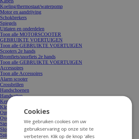
Kabels
Koeling/thermostaat/waterpomp
Motor en aandrijving
Schokbrekers
Spiegels
Uitlaten en onderdelen
Toon alle MOTORSCOOTER
GEBRUIKTE VOERTUIGEN
Toon alle GEBRUIKTE VOERTUIGEN
Scooters 2e hands
Bromfiets/snorfiets 2e hands
Toon alle GEBRUIKTE VOERTUIGEN
Accessoires
Toon alle Accessoires
Alarm scooter
Crossbrillen
Handschoenen
Handvatten
Kentekenplaathouder/verlichting
Kleding
Cookies
Optische styling
Overige accessoires
We gebruiken cookies om uw
Sierbeugel en valbeugel
gebruikservaring op onze site te
Sloten
Spiegels en spiegeldelen
verbeteren. Klik op de knop 'alles