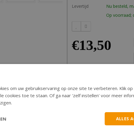
Levertijd
Nu besteld, 
Op voorraad; d
€13,50
Omschrijving
ies om uw gebruikservaring op onze site te verbeteren. Klik op 
le cookies toe te staan. Of ga naar 'zelf instellen' voor meer inf
Puch Maxi Macho
Vespa Ciao
zigen.
LEN
ALLES 