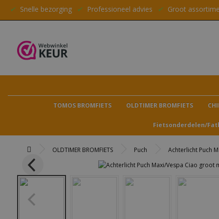
✔
Snelle bezorging
✔
Professioneel advies
✔
Groot assortim
TOMOS BROMFIETS
OLDTIMER BROMFIETS
CHI
Fietsonderdelen/Fat
OLDTIMER BROMFIETS
Puch
Achterlicht Puch 