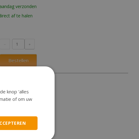
maandag verzonden
irect af te halen
Bestellen
de knop 'alles
ormatie of om uw
ACCEPTEREN