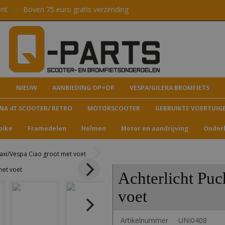
ent
✔
Boven 75 euro gratis verzending
NIEUW
AANBIEDING OP=OP
VESPA/GILERA BROMFIETS
NA 4T SCOOTER/ RETRO
MOTORSCOOTER
GEBRUIKTE VOERTUIG
bike
Framedelen
Helmen
Motor en aandrijving
Onder
Maxi/Vespa Ciao groot met voet
Achterlicht Pu
voet
Artikelnummer
UNI0408