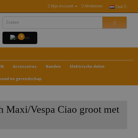
Mijn Account
Afrekenen
Taal
0
EN
Accessoires
Banden
Elektrische delen
houd en gereedschap
ch Maxi/Vespa Ciao groot met