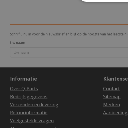
Schrijf u nu in voor de nieuwsbrief en blijf op de hoogte van het laatste
Uw naam
Informatie
Klantense
Over Q-Parts
Contact
Bedrijfsgegevens
Sitemap
Verzenden en levering
Merken
Retourinformatie
Aanbieding
Veelgestelde vragen