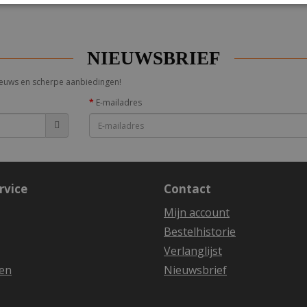
NIEUWSBRIEF
 nieuws en scherpe aanbiedingen!
E-mailadres
rvice
Contact
Mijn account
Bestelhistorie
Verlanglijst
en
Nieuwsbrief