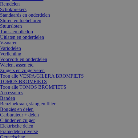
Remdelen
Schokbrekers
Standaards en onderdelen
Sturen en toebehoren
Stuursloten
Tank- en oliedop
Uitlaten en onderdelen
V-snaren
Variodelen
Verlichting
Voorvork en onderdelen
Wielen, assen etc.
Zuigers en zuigerveren
Toon alle VESPA/GILERA BROMFIETS
TOMOS BROMFIETS
Toon alle TOMOS BROMFIETS
Accessoires
Banden
Benzinekraan, slang en filter
Bougies en delen
Carburateur + delen
Cilinder en zuiger
Elektrische delen
Framedelen diverse
Gereedschap