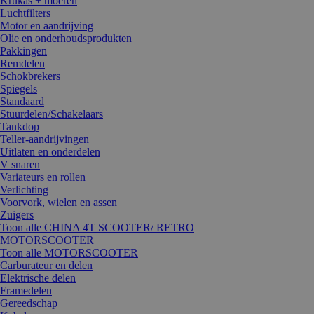
Krukas + moeren
Luchtfilters
Motor en aandrijving
Olie en onderhoudsprodukten
Pakkingen
Remdelen
Schokbrekers
Spiegels
Standaard
Stuurdelen/Schakelaars
Tankdop
Teller-aandrijvingen
Uitlaten en onderdelen
V snaren
Variateurs en rollen
Verlichting
Voorvork, wielen en assen
Zuigers
Toon alle CHINA 4T SCOOTER/ RETRO
MOTORSCOOTER
Toon alle MOTORSCOOTER
Carburateur en delen
Elektrische delen
Framedelen
Gereedschap