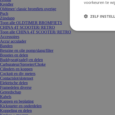
voorkeuren te wij
Kreidler
Oldtimer/ classic bromfiets overige
Puch
ZELF INSTEL
Zündapp
Toon alle OLDTIMER BROMFIETS
CHINA 4T SCOOTER/ RETRO
Toon alle CHINA 4T SCOOTER/ RETRO
Accessoires
Accu/ acculader
Banden
Benzine en olie pomp/slang/filter
Bougies en delen
Buddyseat(zadel) en delen
Carburateur/Sproeier/Choke
Cilinders en koppen
Cockpit en div meters
Contactslot/slotenset
Elektrische delen
Framedelen diverse
Gereedschap
Kabels
Kappen en beplating
Kickstarter en onderdelen
Koppeling en delen