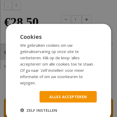
€28,50
Bestellen
Cookies
We gebruiken cookies om uw
Omschrijving
gebruikservaring op onze site te
verbeteren. Klik op de knop 'alles
accepteren' om alle cookies toe te staan.
Kymco 28250-LEJ2-E10
Of ga naar 'zelf instellen' voor meer
informatie of om uw voorkeuren te
wijzigen.
ALLES ACCEPTEREN
Nieuwsbrief
ZELF INSTELLEN
Schrijf u nu in voor de nieuwsbrief en blijf op de hoogte