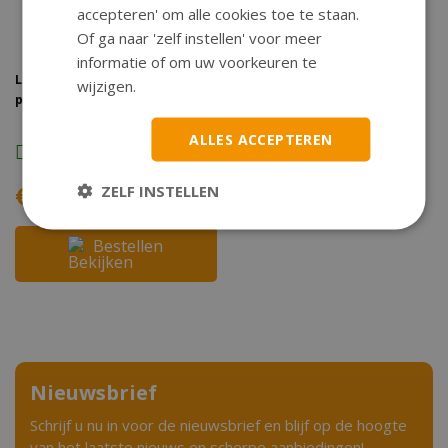
accepteren' om alle cookies toe te staan.
Of ga naar 'zelf instellen' voor meer
informatie of om uw voorkeuren te
Luchtfilterelement Sym Mio
wijzigen.
pro s. red
ALLES ACCEPTEREN
Op voorraad
Direct Leverbaar
€4,95
ZELF INSTELLEN
Bestellen
Nieuwsbrief
Schrijf u nu in voor de nieuwsbrief en blijf op de hoogte
van het laatste nieuws en scherpe aanbiedingen!