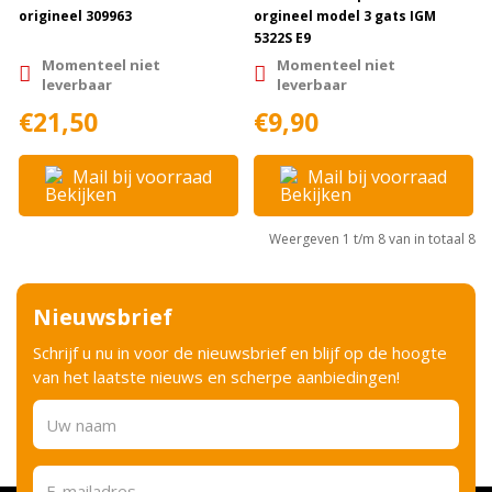
origineel 309963
orgineel model 3 gats IGM
5322S E9
Momenteel niet
Momenteel niet
leverbaar
leverbaar
€21,50
€9,90
Mail bij voorraad
Mail bij voorraad
Weergeven 1 t/m 8 van in totaal 8
Nieuwsbrief
Schrijf u nu in voor de nieuwsbrief en blijf op de hoogte
van het laatste nieuws en scherpe aanbiedingen!