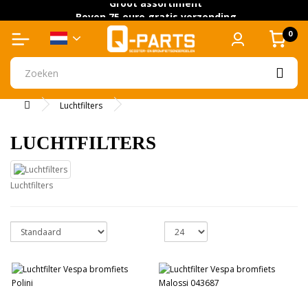
Groot assortiment
Boven 75 euro gratis verzending
0
Luchtfilters
LUCHTFILTERS
Luchtfilters