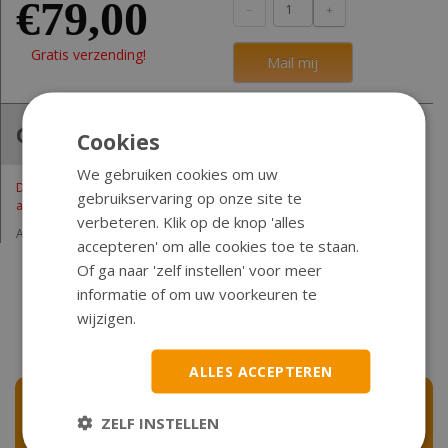
€79,00
Gratis verzending!
Mail mij
Omschrijving
Cookies
We gebruiken cookies om uw
De kappen kunnen lichte krassen bevatten, dit komt doordat de kappen
gebruikservaring op onze site te
als ze aan ons geleverd worden niet voorzien zijn van beschermfolie.
verbeteren. Klik op de knop 'alles
Achterscherm boven
accepteren' om alle cookies toe te staan.
Of ga naar 'zelf instellen' voor meer
informatie of om uw voorkeuren te
wijzigen.
ALLES ACCEPTEREN
Nieuwsbrief
ZELF INSTELLEN
Schrijf u nu in voor de nieuwsbrief en blijf op de hoogte