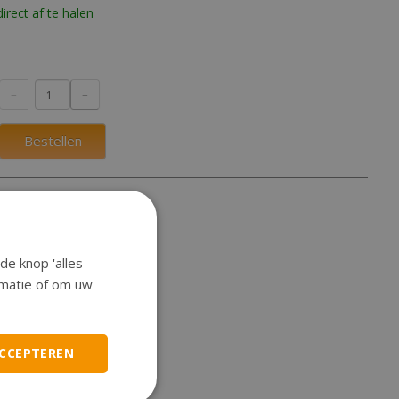
irect af te halen
Bestellen
estiging chroom
de knop 'alles
ormatie of om uw
ACCEPTEREN