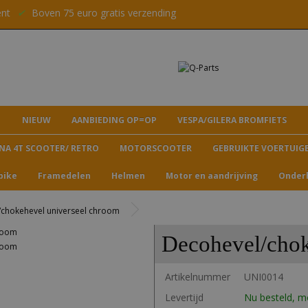
ent
✔
Boven 75 euro gratis verzending
NIEUW
AANBIEDING OP=OP
VESPA/GILERA BROMFIETS
NA 4T SCOOTER/ RETRO
MOTORSCOOTER
GEBRUIKTE VOERTUIG
bike
Framedelen
Helmen
Motor en aandrijving
Onder
chokehevel universeel chroom
Decohevel/chok
Artikelnummer
UNI0014
Levertijd
Nu besteld, 