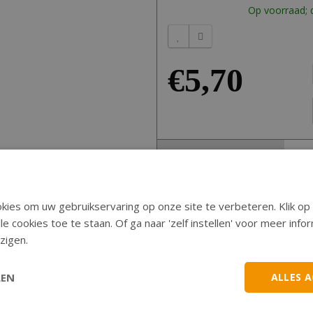
Op voorraad; d
€5,70
Omschrijving
Universele chokehevel met stuurbev
ies om uw gebruikservaring op onze site te verbeteren. Klik op 
Te gebruiken als:
le cookies toe te staan. Of ga naar 'zelf instellen' voor meer inf
zigen.
Decompressiehevel
Chokehevel,
Starthevel
LEN
ALLES 