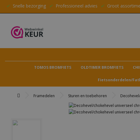
✔
Snelle bezorging
✔
Professioneel advies
✔
Groot assortim
TOMOS BROMFIETS
OLDTIMER BROMFIETS
CHI
Fietsonderdelen/Fat
Framedelen
Sturen en toebehoren
Decohevel/