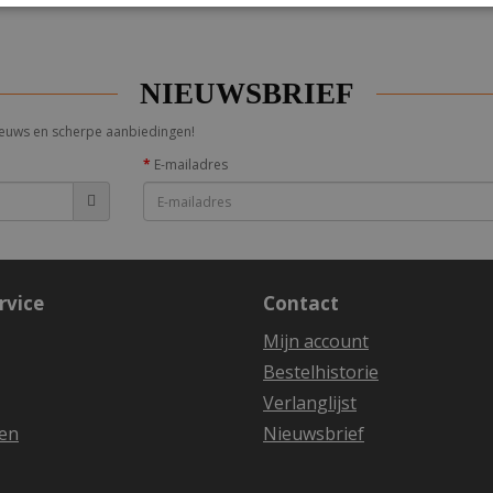
NIEUWSBRIEF
 nieuws en scherpe aanbiedingen!
E-mailadres
rvice
Contact
Mijn account
Bestelhistorie
Verlanglijst
en
Nieuwsbrief