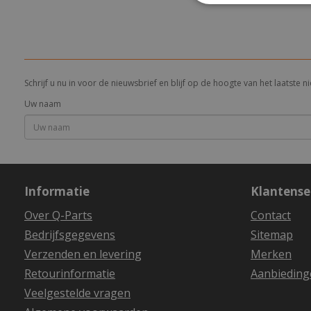
Schrijf u nu in voor de nieuwsbrief en blijf op de hoogte van het laatste
Uw naam
Informatie
Klantense
Over Q-Parts
Contact
Bedrijfsgegevens
Sitemap
Verzenden en levering
Merken
Retourinformatie
Aanbieding
Veelgestelde vragen