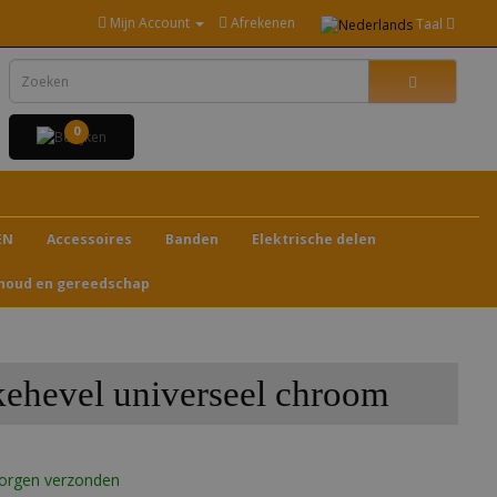
Mijn Account
Afrekenen
Taal
0
EN
Accessoires
Banden
Elektrische delen
houd en gereedschap
ehevel universeel chroom
morgen verzonden