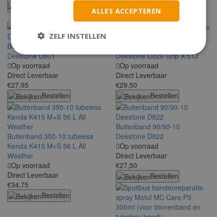
€52,00
Bestellen
ALLES ACCEPTEREN
Bestellen
ZELF INSTELLEN
Buitenband 350-10 tubeless
Buitenband 350-10 tubeless
Deestone D801
Deestone D826 Grip X 51J
Op voorraad
Op voorraad
Direct Leverbaar
Direct Leverbaar
€27,95
€29,50
Bestellen
Bestellen
Buitenband 90/90-10
Buitenband 350-10 tubeless
Deestone D822
Kenda K415 M+S 56 L All
Op voorraad
Weather
Direct Leverbaar
Op voorraad
€27,50
Direct Leverbaar
Bestellen
€34,75
Bestellen