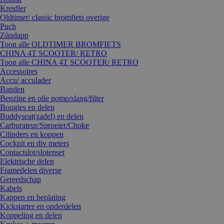
Kreidler
Oldtimer/ classic bromfiets overige
Puch
Zündapp
Toon alle OLDTIMER BROMFIETS
CHINA 4T SCOOTER/ RETRO
Toon alle CHINA 4T SCOOTER/ RETRO
Accessoires
Accu/ acculader
Banden
Benzine en olie pomp/slang/filter
Bougies en delen
Buddyseat(zadel) en delen
Carburateur/Sproeier/Choke
Cilinders en koppen
Cockpit en div meters
Contactslot/slotenset
Elektrische delen
Framedelen diverse
Gereedschap
Kabels
Kappen en beplating
Kickstarter en onderdelen
Koppeling en delen