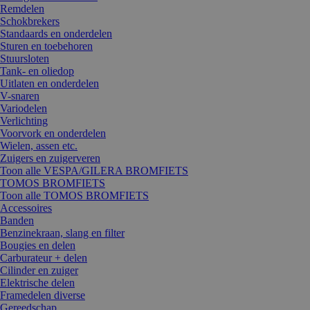
Remdelen
Schokbrekers
Standaards en onderdelen
Sturen en toebehoren
Stuursloten
Tank- en oliedop
Uitlaten en onderdelen
V-snaren
Variodelen
Verlichting
Voorvork en onderdelen
Wielen, assen etc.
Zuigers en zuigerveren
Toon alle VESPA/GILERA BROMFIETS
TOMOS BROMFIETS
Toon alle TOMOS BROMFIETS
Accessoires
Banden
Benzinekraan, slang en filter
Bougies en delen
Carburateur + delen
Cilinder en zuiger
Elektrische delen
Framedelen diverse
Gereedschap