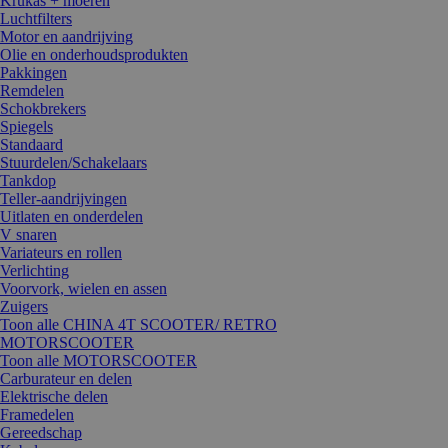
Krukas + moeren
Luchtfilters
Motor en aandrijving
Olie en onderhoudsprodukten
Pakkingen
Remdelen
Schokbrekers
Spiegels
Standaard
Stuurdelen/Schakelaars
Tankdop
Teller-aandrijvingen
Uitlaten en onderdelen
V snaren
Variateurs en rollen
Verlichting
Voorvork, wielen en assen
Zuigers
Toon alle CHINA 4T SCOOTER/ RETRO
MOTORSCOOTER
Toon alle MOTORSCOOTER
Carburateur en delen
Elektrische delen
Framedelen
Gereedschap