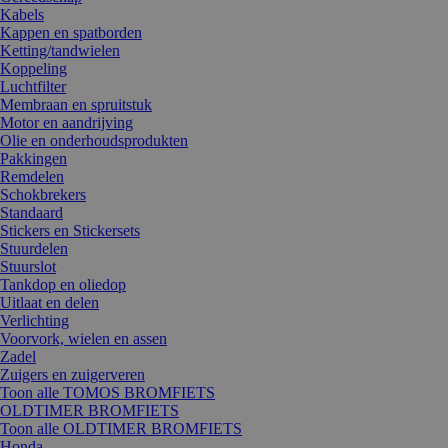
Kabels
Kappen en spatborden
Ketting/tandwielen
Koppeling
Luchtfilter
Membraan en spruitstuk
Motor en aandrijving
Olie en onderhoudsprodukten
Pakkingen
Remdelen
Schokbrekers
Standaard
Stickers en Stickersets
Stuurdelen
Stuurslot
Tankdop en oliedop
Uitlaat en delen
Verlichting
Voorvork, wielen en assen
Zadel
Zuigers en zuigerveren
Toon alle TOMOS BROMFIETS
OLDTIMER BROMFIETS
Toon alle OLDTIMER BROMFIETS
Honda