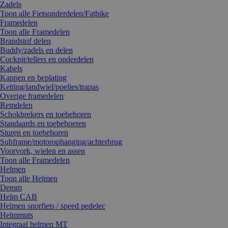
Zadels
Toon alle Fietsonderdelen/Fatbike
Framedelen
Toon alle Framedelen
Brandstof delen
Buddy/zadels en delen
Cockpit/tellers en onderdelen
Kabels
Kappen en beplating
Ketting/tandwiel/poelies/trapas
Overige framedelen
Remdelen
Schokbrekers en toebehoren
Standaards en toebehoeren
Sturen en toebehoren
Subframe/motorophanging/achterbrug
Voorvork, wielen en assen
Toon alle Framedelen
Helmen
Toon alle Helmen
Demm
Helm CAB
Helmen snorfiets / speed pedelec
Helmmuts
Integraal helmen MT