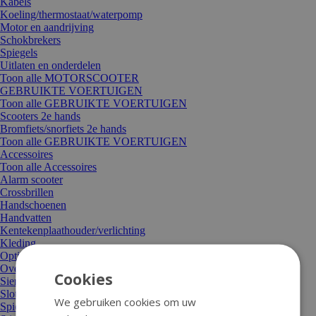
Kabels
Koeling/thermostaat/waterpomp
Motor en aandrijving
Schokbrekers
Spiegels
Uitlaten en onderdelen
Toon alle MOTORSCOOTER
GEBRUIKTE VOERTUIGEN
Toon alle GEBRUIKTE VOERTUIGEN
Scooters 2e hands
Bromfiets/snorfiets 2e hands
Toon alle GEBRUIKTE VOERTUIGEN
Accessoires
Toon alle Accessoires
Alarm scooter
Crossbrillen
Handschoenen
Handvatten
Kentekenplaathouder/verlichting
Kleding
Optische styling
Overige accessoires
Cookies
Sierbeugel en valbeugel
Sloten
We gebruiken cookies om uw
Spiegels en spiegeldelen