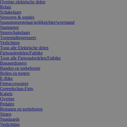
Overige elektrische delen
Relais
Schakelaars
Sensoren & sondes
Spanningsregelaar/gelijkrichter/weerstand
Startmotor
Stuurschakelaars
Toerentalbegrenzers
Verlichting
Toon alle Elektrische delen
Fietsonderdelen/Fatbike
Toon alle Fietsonderdelen/Fatbike
Bagagedragers
Banden en toebehoren
Bellen en toeters
E-Bike
Fietsaccessoires
Gereedschap-Fiets
Kabels
Overige
Pedalen
Remmen en toebehoren
Sloten
Standaards
Verlichting