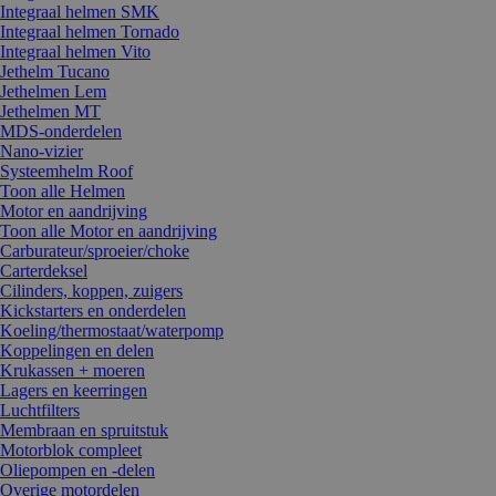
Integraal helmen SMK
Integraal helmen Tornado
Integraal helmen Vito
Jethelm Tucano
Jethelmen Lem
Jethelmen MT
MDS-onderdelen
Nano-vizier
Systeemhelm Roof
Toon alle Helmen
Motor en aandrijving
Toon alle Motor en aandrijving
Carburateur/sproeier/choke
Carterdeksel
Cilinders, koppen, zuigers
Kickstarters en onderdelen
Koeling/thermostaat/waterpomp
Koppelingen en delen
Krukassen + moeren
Lagers en keerringen
Luchtfilters
Membraan en spruitstuk
Motorblok compleet
Oliepompen en -delen
Overige motordelen