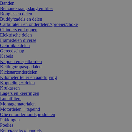
Banden
Benzinekraan, slang en filter
Bougies en delen
Buddy/zadels en delen
Carburateur en onderdelen/sproeier/choke
Cilinders en koppen
Elektrische delen
Framedelen diverse
Gebruikte delen
Gereedschap
Kabels
Kappen en spatborden
Ketting/trapas/pedalen
Kickstartonderdelen
Kilometer-teller en aandrijving
Koppeling + delen
Krukassen
Lagers en keerringen
Luchtfilters
Montagematerialen
Motordelen + tapeind
Olie en onderhoudsproducten
Pakkingen
Poelies
Rem/gas/deco handels