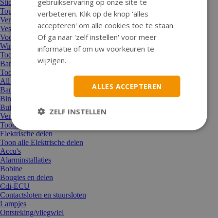
gebruikservaring op onze site te
Stickers en stickersets
Topkoffer/bagagekoffer/manden
verbeteren. Klik op de knop 'alles
Verf en lak/schuurpapier
accepteren' om alle cookies toe te staan.
Vespa/Piaggio accessoires
Of ga naar 'zelf instellen' voor meer
Voordrager/achterdrager en overige dragers
Windscherm
informatie of om uw voorkeuren te
Toon alle Accessoires
wijzigen.
Banden
Toon alle Banden
All Season / Winterbanden
ALLES ACCEPTEREN
Bandenreparatie
Binnenbanden
Buitenbanden
ZELF INSTELLEN
Ventielen en overige delen
Toon alle Banden
Elektrische delen
Toon alle Elektrische delen
Accu's
Alarminstallaties
Bobine
Bougies en delen
Cdi-ECU
Contactsloten en stuursloten
Lampjes
Ontsteking/vliegwiel