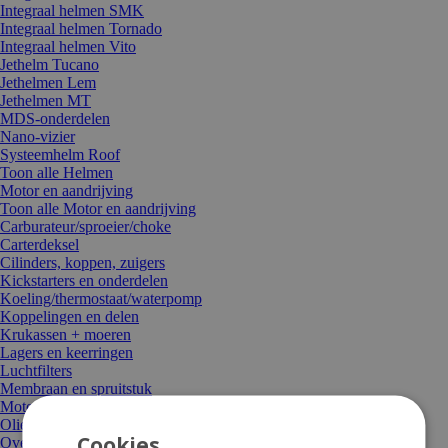
Integraal helmen SMK
Integraal helmen Tornado
Integraal helmen Vito
Jethelm Tucano
Jethelmen Lem
Jethelmen MT
MDS-onderdelen
Nano-vizier
Systeemhelm Roof
Toon alle Helmen
Motor en aandrijving
Toon alle Motor en aandrijving
Carburateur/sproeier/choke
Carterdeksel
Cilinders, koppen, zuigers
Kickstarters en onderdelen
Koeling/thermostaat/waterpomp
Koppelingen en delen
Krukassen + moeren
Lagers en keerringen
Luchtfilters
Membraan en spruitstuk
Motorblok compleet
Oliepompen en -delen
Cookies
Overige motordelen