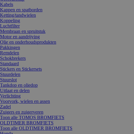
Kabels
Kappen en spatborden
Ketting/tandwielen
Koppeling
Luchtfilter
Membraan en spruitstuk
Motor en aandrijving
Olie en onderhoudsprodukten
Pakkingen
Remdelen
Schokbrekers
Standaard
Stickers en Stickersets
Stuurdelen
Stuurslot
Tankdop en oliedop
Uitlaat en delen
Verlichting
Voorvork, wielen en assen
Zadel
Zuigers en zuigerveren
Toon alle TOMOS BROMFIETS
OLDTIMER BROMFIETS
Toon alle OLDTIMER BROMFIETS
Honda