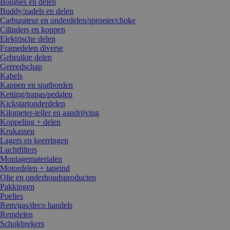
Bougies en delen
Buddy/zadels en delen
Carburateur en onderdelen/sproeier/choke
Cilinders en koppen
Elektrische delen
Framedelen diverse
Gebruikte delen
Gereedschap
Kabels
Kappen en spatborden
Ketting/trapas/pedalen
Kickstartonderdelen
Kilometer-teller en aandrijving
Koppeling + delen
Krukassen
Lagers en keerringen
Luchtfilters
Montagematerialen
Motordelen + tapeind
Olie en onderhoudsproducten
Pakkingen
Poelies
Rem/gas/deco handels
Remdelen
Schokbrekers