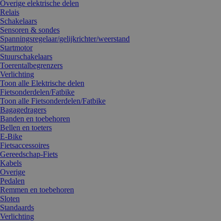
Overige elektrische delen
Relais
Schakelaars
Sensoren & sondes
Spanningsregelaar/gelijkrichter/weerstand
Startmotor
Stuurschakelaars
Toerentalbegrenzers
Verlichting
Toon alle Elektrische delen
Fietsonderdelen/Fatbike
Toon alle Fietsonderdelen/Fatbike
Bagagedragers
Banden en toebehoren
Bellen en toeters
E-Bike
Fietsaccessoires
Gereedschap-Fiets
Kabels
Overige
Pedalen
Remmen en toebehoren
Sloten
Standaards
Verlichting