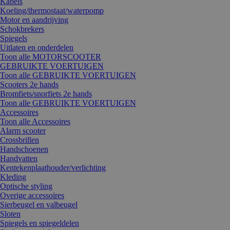
Kabels
Koeling/thermostaat/waterpomp
Motor en aandrijving
Schokbrekers
Spiegels
Uitlaten en onderdelen
Toon alle MOTORSCOOTER
GEBRUIKTE VOERTUIGEN
Toon alle GEBRUIKTE VOERTUIGEN
Scooters 2e hands
Bromfiets/snorfiets 2e hands
Toon alle GEBRUIKTE VOERTUIGEN
Accessoires
Toon alle Accessoires
Alarm scooter
Crossbrillen
Handschoenen
Handvatten
Kentekenplaathouder/verlichting
Kleding
Optische styling
Overige accessoires
Sierbeugel en valbeugel
Sloten
Spiegels en spiegeldelen