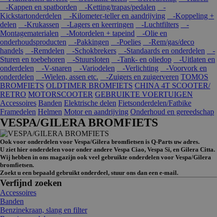
-Kappen en spatborden
-Ketting/trapas/pedalen
-
Kickstartonderdelen
-Kilometer-teller en aandrijving
-Koppeling +
delen
-Krukassen
-Lagers en keerringen
-Luchtfilters
-
Montagematerialen
-Motordelen + tapeind
-Olie en
onderhoudsproducten
-Pakkingen
-Poelies
-Rem/gas/deco
handels
-Remdelen
-Schokbrekers
-Standaards en onderdelen
-
Sturen en toebehoren
-Stuursloten
-Tank- en oliedop
-Uitlaten en
onderdelen
-V-snaren
-Variodelen
-Verlichting
-Voorvork en
onderdelen
-Wielen, assen etc.
-Zuigers en zuigerveren
TOMOS
BROMFIETS
OLDTIMER BROMFIETS
CHINA 4T SCOOTER/
RETRO
MOTORSCOOTER
GEBRUIKTE VOERTUIGEN
Accessoires
Banden
Elektrische delen
Fietsonderdelen/Fatbike
Framedelen
Helmen
Motor en aandrijving
Onderhoud en gereedschap
VESPA/GILERA BROMFIETS
Ook voor onderdelen voor Vespa/Gilera bromfietsen is Q-Parts uw adres.
U ziet hier onderdelen voor onder andere Vespa Ciao, Vespa Si, en Gilera Citta.
Wij hebben in ons magazijn ook veel gebruikte onderdelen voor Vespa/Gilera
bromfietsen.
Zoekt u een bepaald gebruikt onderdeel, stuur ons dan een e-mail.
Verfijnd zoeken
Accessoires
Banden
Benzinekraan, slang en filter