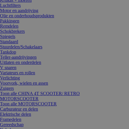
Krukas + moeren
Luchtfilters
Motor en aandrijving
Olie en onderhoudsprodukten
Pakkingen
Remdelen
Schokbrekers
Spiegels
Standaard
Stuurdelen/Schakelaars
Tankdop
Teller-aandrijvingen
Uitlaten en onderdelen
V snaren
Variateurs en rollen
Verlichting
Voorvork, wielen en assen
Zuigers
Toon alle CHINA 4T SCOOTER/ RETRO
MOTORSCOOTER
Toon alle MOTORSCOOTER
Carburateur en delen
Elektrische delen
Framedelen
Gereedschap