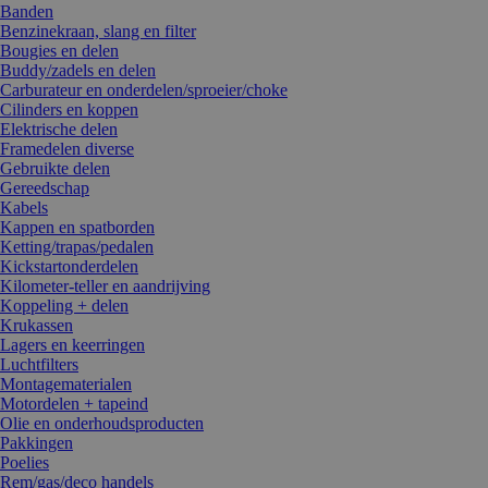
Banden
Benzinekraan, slang en filter
Bougies en delen
Buddy/zadels en delen
Carburateur en onderdelen/sproeier/choke
Cilinders en koppen
Elektrische delen
Framedelen diverse
Gebruikte delen
Gereedschap
Kabels
Kappen en spatborden
Ketting/trapas/pedalen
Kickstartonderdelen
Kilometer-teller en aandrijving
Koppeling + delen
Krukassen
Lagers en keerringen
Luchtfilters
Montagematerialen
Motordelen + tapeind
Olie en onderhoudsproducten
Pakkingen
Poelies
Rem/gas/deco handels