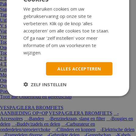
Pakkingen
We gebruiken cookies om uw
Startmotor/Startkoppeling+delen
Tapeind
gebruikservaring op onze site te
Uitlaten en onderdelen
verbeteren. Klik op de knop 'alles
V snaren
accepteren' om alle cookies toe te staan.
Variateurs en rollen
Vertanding/ overbrenging en achterassen
Of ga naar 'zelf instellen' voor meer
Toon alle Motor en aandrijving
informatie of om uw voorkeuren te
Onderhoud en gereedschap
wijzigen.
Toon alle Onderhoud en gereedschap
2 Takt mengolie
4 Takt olie
ALLES ACCEPTEREN
Gereedschap
Montagematerialen
Onderhoud en vet
ZELF INSTELLEN
Overige olie
Poetsartikelen
Toon alle Onderhoud en gereedschap
VESPA/GILERA BROMFIETS
AANBIEDING OP=OP
VESPA/GILERA BROMFIETS
-
Accessoires
-Banden
-Benzinekraan, slang en filter
-Bougies en
delen
-Buddy/zadels en delen
-Carburateur en
onderdelen/sproeier/choke
-Cilinders en koppen
-Elektrische delen
-Framedelen diverse
-Gebruikte delen
-Gereedschap
-Kabels