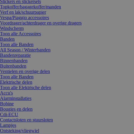
Stickers en stickersets
Topkoffer/bagagekoffer/manden
Verf en lak/schuurpapier
Vespa/Piaggio accessoires
Voordrager/achterdrager en overige dragers
Windscherm
Toon alle Accessoires
Banden
Toon alle Banden
All Season / Winterbanden
Bandenreparatie
Binnenbanden
Buitenbanden
Ventielen en overige delen
Toon alle Banden
Elektrische delen
Toon alle Elektrische delen
Accu's
Alarminstallaties
Bobine
Bougies en delen
Cdi-ECU
Contactsloten en stuursloten
Lampjes
Ontsteking/vliegwiel