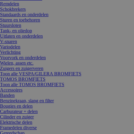
Remdelen
Schokbrekers
Standaards en onderdelen
Sturen en toebehoren
Stuursloten
Tank- en oliedop
Uitlaten en onderdelen
V-snaren
Variodelen
Verlichting
Voorvork en onderdelen
Wielen, assen etc.
Zuigers en zuigerveren
Toon alle VESPA/GILERA BROMFIETS
TOMOS BROMFIETS
Toon alle TOMOS BROMFIETS
Accessoires
Banden
Benzinekraan, slang en filter
Bougies en delen
Carburateur + delen
Cilinder en zuiger
Elektrische delen
Framedelen diverse
Gereedschap