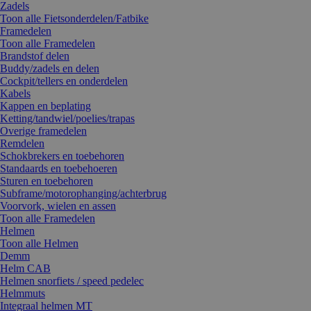
Zadels
Toon alle Fietsonderdelen/Fatbike
Framedelen
Toon alle Framedelen
Brandstof delen
Buddy/zadels en delen
Cockpit/tellers en onderdelen
Kabels
Kappen en beplating
Ketting/tandwiel/poelies/trapas
Overige framedelen
Remdelen
Schokbrekers en toebehoren
Standaards en toebehoeren
Sturen en toebehoren
Subframe/motorophanging/achterbrug
Voorvork, wielen en assen
Toon alle Framedelen
Helmen
Toon alle Helmen
Demm
Helm CAB
Helmen snorfiets / speed pedelec
Helmmuts
Integraal helmen MT