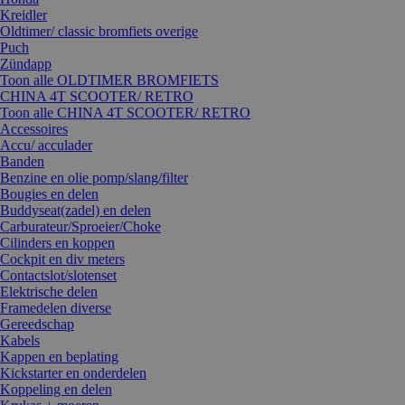
Kreidler
Oldtimer/ classic bromfiets overige
Puch
Zündapp
Toon alle OLDTIMER BROMFIETS
CHINA 4T SCOOTER/ RETRO
Toon alle CHINA 4T SCOOTER/ RETRO
Accessoires
Accu/ acculader
Banden
Benzine en olie pomp/slang/filter
Bougies en delen
Buddyseat(zadel) en delen
Carburateur/Sproeier/Choke
Cilinders en koppen
Cockpit en div meters
Contactslot/slotenset
Elektrische delen
Framedelen diverse
Gereedschap
Kabels
Kappen en beplating
Kickstarter en onderdelen
Koppeling en delen