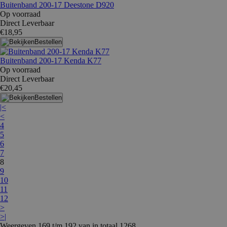
Buitenband 200-17 Deestone D920
Op voorraad
Direct Leverbaar
€18,95
Bestellen
Buitenband 200-17 Kenda K77
Op voorraad
Direct Leverbaar
€20,45
Bestellen
|<
<
4
5
6
7
8
9
10
11
12
>
>|
Weergeven 169 t/m 192 van in totaal 1268