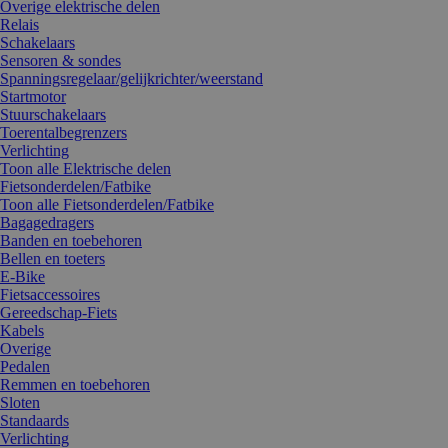
Overige elektrische delen
Relais
Schakelaars
Sensoren & sondes
Spanningsregelaar/gelijkrichter/weerstand
Startmotor
Stuurschakelaars
Toerentalbegrenzers
Verlichting
Toon alle Elektrische delen
Fietsonderdelen/Fatbike
Toon alle Fietsonderdelen/Fatbike
Bagagedragers
Banden en toebehoren
Bellen en toeters
E-Bike
Fietsaccessoires
Gereedschap-Fiets
Kabels
Overige
Pedalen
Remmen en toebehoren
Sloten
Standaards
Verlichting