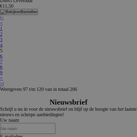
Direct Leverbaar
€11,50
Bestellen
|<
<
1
2
3
4
5
6
7
8
9
>
>|
Weergeven 97 t/m 120 van in totaal 206
Nieuwsbrief
Schrijf u nu in voor de nieuwsbrief en blijf op de hoogte van het laatste
nieuws en scherpe aanbiedingen!
Uw naam
E-mailadres