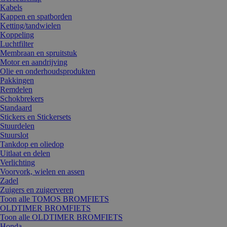
Kabels
Kappen en spatborden
Ketting/tandwielen
Koppeling
Luchtfilter
Membraan en spruitstuk
Motor en aandrijving
Olie en onderhoudsprodukten
Pakkingen
Remdelen
Schokbrekers
Standaard
Stickers en Stickersets
Stuurdelen
Stuurslot
Tankdop en oliedop
Uitlaat en delen
Verlichting
Voorvork, wielen en assen
Zadel
Zuigers en zuigerveren
Toon alle TOMOS BROMFIETS
OLDTIMER BROMFIETS
Toon alle OLDTIMER BROMFIETS
Honda