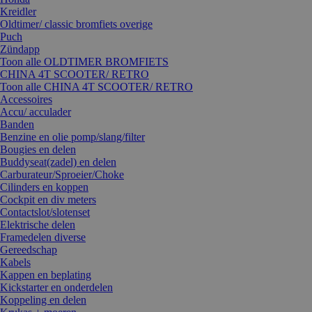
Kreidler
Oldtimer/ classic bromfiets overige
Puch
Zündapp
Toon alle OLDTIMER BROMFIETS
CHINA 4T SCOOTER/ RETRO
Toon alle CHINA 4T SCOOTER/ RETRO
Accessoires
Accu/ acculader
Banden
Benzine en olie pomp/slang/filter
Bougies en delen
Buddyseat(zadel) en delen
Carburateur/Sproeier/Choke
Cilinders en koppen
Cockpit en div meters
Contactslot/slotenset
Elektrische delen
Framedelen diverse
Gereedschap
Kabels
Kappen en beplating
Kickstarter en onderdelen
Koppeling en delen