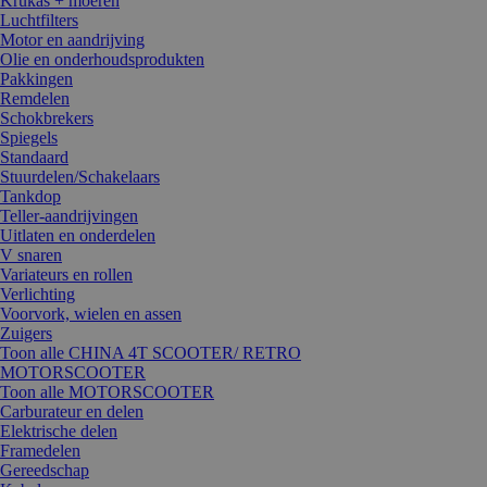
Krukas + moeren
Luchtfilters
Motor en aandrijving
Olie en onderhoudsprodukten
Pakkingen
Remdelen
Schokbrekers
Spiegels
Standaard
Stuurdelen/Schakelaars
Tankdop
Teller-aandrijvingen
Uitlaten en onderdelen
V snaren
Variateurs en rollen
Verlichting
Voorvork, wielen en assen
Zuigers
Toon alle CHINA 4T SCOOTER/ RETRO
MOTORSCOOTER
Toon alle MOTORSCOOTER
Carburateur en delen
Elektrische delen
Framedelen
Gereedschap