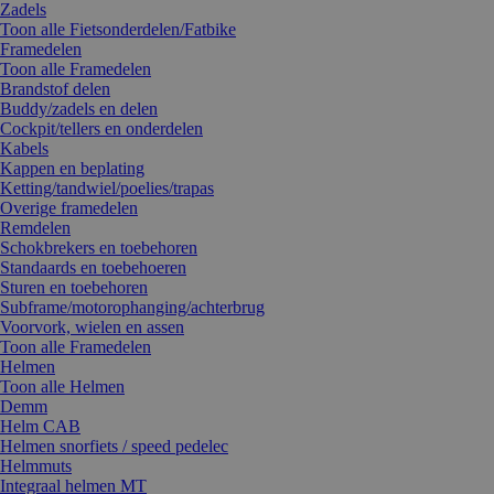
Zadels
Toon alle Fietsonderdelen/Fatbike
Framedelen
Toon alle Framedelen
Brandstof delen
Buddy/zadels en delen
Cockpit/tellers en onderdelen
Kabels
Kappen en beplating
Ketting/tandwiel/poelies/trapas
Overige framedelen
Remdelen
Schokbrekers en toebehoren
Standaards en toebehoeren
Sturen en toebehoren
Subframe/motorophanging/achterbrug
Voorvork, wielen en assen
Toon alle Framedelen
Helmen
Toon alle Helmen
Demm
Helm CAB
Helmen snorfiets / speed pedelec
Helmmuts
Integraal helmen MT