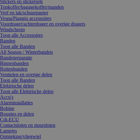
Stickers en stickersets
Topkoffer/bagagekoffer/manden
Verf en lak/schuurpapier
Vespa/Piaggio accessoires
Voordrager/achterdrager en overige dragers
Windscherm
Toon alle Accessoires
Banden
Toon alle Banden
All Season / Winterbanden
Bandenreparatie
Binnenbanden
Buitenbanden
Ventielen en overige delen
Toon alle Banden
Elektrische delen
Toon alle Elektrische delen
Accu's
Alarminstallaties
Bobine
Bougies en delen
Cdi-ECU
Contactsloten en stuursloten
Lampjes
Ontsteking/vliegwiel