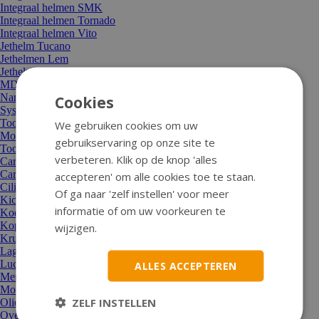
Integraal helmen SMK
Integraal helmen Tornado
Integraal helmen Vito
Jethelm Tucano
Jethelmen Lem
Jethelmen MT
MDS-onderdelen
Nano-vizier
Cookies
Systeemhelm Roof
Toon alle Helmen
We gebruiken cookies om uw
Motor en aandrijving
gebruikservaring op onze site te
Toon alle Motor en aandrijving
verbeteren. Klik op de knop 'alles
Carburateur/sproeier/choke
Carterdeksel
accepteren' om alle cookies toe te staan.
Cilinders, koppen, zuigers
Of ga naar 'zelf instellen' voor meer
Kickstarters en onderdelen
informatie of om uw voorkeuren te
Koeling/thermostaat/waterpomp
Koppelingen en delen
wijzigen.
Krukassen + moeren
Lagers en keerringen
Luchtfilters
ALLES ACCEPTEREN
Membraan en spruitstuk
Motorblok compleet
ZELF INSTELLEN
Oliepompen en -delen
Overige motordelen