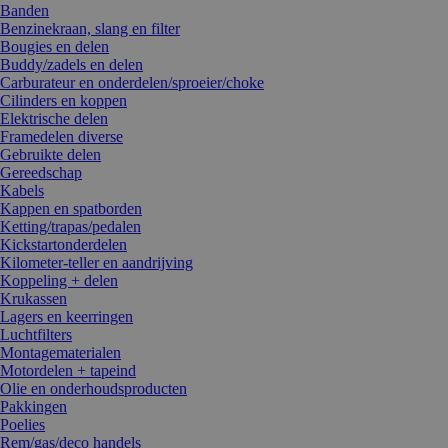
Banden
Benzinekraan, slang en filter
Bougies en delen
Buddy/zadels en delen
Carburateur en onderdelen/sproeier/choke
Cilinders en koppen
Elektrische delen
Framedelen diverse
Gebruikte delen
Gereedschap
Kabels
Kappen en spatborden
Ketting/trapas/pedalen
Kickstartonderdelen
Kilometer-teller en aandrijving
Koppeling + delen
Krukassen
Lagers en keerringen
Luchtfilters
Montagematerialen
Motordelen + tapeind
Olie en onderhoudsproducten
Pakkingen
Poelies
Rem/gas/deco handels