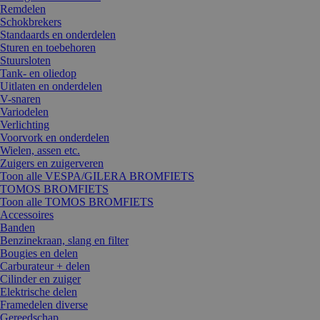
Remdelen
Schokbrekers
Standaards en onderdelen
Sturen en toebehoren
Stuursloten
Tank- en oliedop
Uitlaten en onderdelen
V-snaren
Variodelen
Verlichting
Voorvork en onderdelen
Wielen, assen etc.
Zuigers en zuigerveren
Toon alle VESPA/GILERA BROMFIETS
TOMOS BROMFIETS
Toon alle TOMOS BROMFIETS
Accessoires
Banden
Benzinekraan, slang en filter
Bougies en delen
Carburateur + delen
Cilinder en zuiger
Elektrische delen
Framedelen diverse
Gereedschap