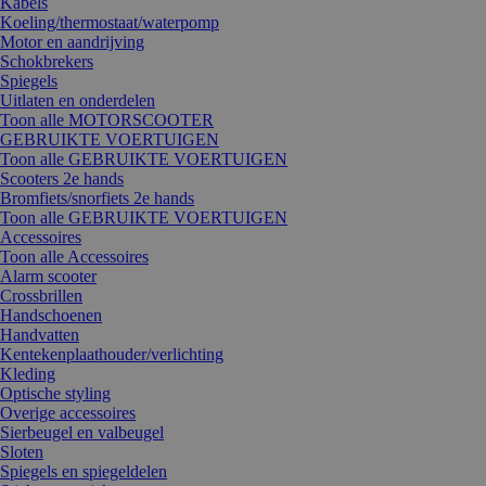
Kabels
Koeling/thermostaat/waterpomp
Motor en aandrijving
Schokbrekers
Spiegels
Uitlaten en onderdelen
Toon alle MOTORSCOOTER
GEBRUIKTE VOERTUIGEN
Toon alle GEBRUIKTE VOERTUIGEN
Scooters 2e hands
Bromfiets/snorfiets 2e hands
Toon alle GEBRUIKTE VOERTUIGEN
Accessoires
Toon alle Accessoires
Alarm scooter
Crossbrillen
Handschoenen
Handvatten
Kentekenplaathouder/verlichting
Kleding
Optische styling
Overige accessoires
Sierbeugel en valbeugel
Sloten
Spiegels en spiegeldelen