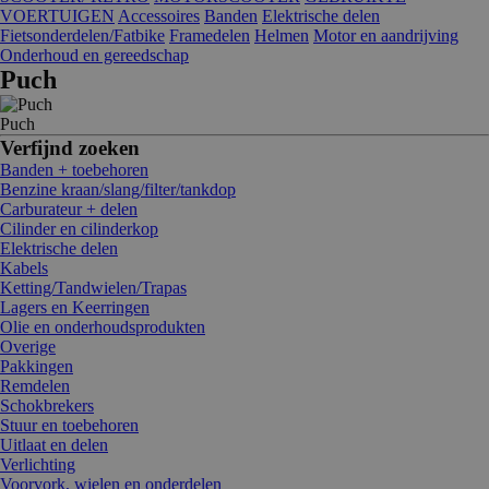
VOERTUIGEN
Accessoires
Banden
Elektrische delen
Fietsonderdelen/Fatbike
Framedelen
Helmen
Motor en aandrijving
Onderhoud en gereedschap
Puch
Puch
Verfijnd zoeken
Banden + toebehoren
Benzine kraan/slang/filter/tankdop
Carburateur + delen
Cilinder en cilinderkop
Elektrische delen
Kabels
Ketting/Tandwielen/Trapas
Lagers en Keerringen
Olie en onderhoudsprodukten
Overige
Pakkingen
Remdelen
Schokbrekers
Stuur en toebehoren
Uitlaat en delen
Verlichting
Voorvork, wielen en onderdelen