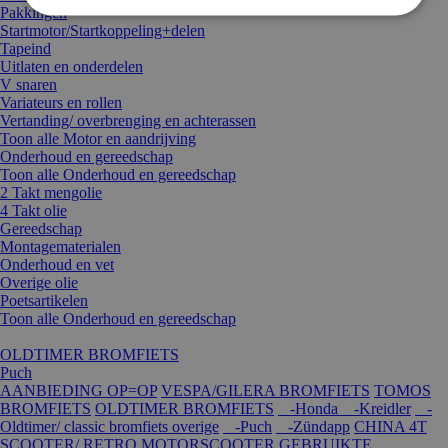
Pakkingen
Startmotor/Startkoppeling+delen
Tapeind
Uitlaten en onderdelen
V snaren
Variateurs en rollen
Vertanding/ overbrenging en achterassen
Toon alle Motor en aandrijving
Onderhoud en gereedschap
Toon alle Onderhoud en gereedschap
2 Takt mengolie
4 Takt olie
Gereedschap
Montagematerialen
Onderhoud en vet
Overige olie
Poetsartikelen
Toon alle Onderhoud en gereedschap
OLDTIMER BROMFIETS
Puch
AANBIEDING OP=OP
VESPA/GILERA BROMFIETS
TOMOS
BROMFIETS
OLDTIMER BROMFIETS
-Honda
-Kreidler
-
Oldtimer/ classic bromfiets overige
-Puch
-Zündapp
CHINA 4T
SCOOTER/ RETRO
MOTORSCOOTER
GEBRUIKTE