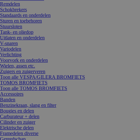
Remdelen
Schokbrekers
Standaards en onderdelen
Sturen en toebehoren
Stuursloten
Tank- en oliedop
Uitlaten en onderdelen
V-snaren
Variodelen
Verlichting
Voorvork en onderdelen
Wielen, assen etc.
Zuigers en zuigerveren
Toon alle VESPA/GILERA BROMFIETS
TOMOS BROMFIETS
Toon alle TOMOS BROMFIETS
Accessoires
Banden
Benzinekraan, slang en filter
Bougies en delen
Carburateur + delen
Cilinder en zuiger
Elektrische delen
Framedelen diverse
Gereedschap