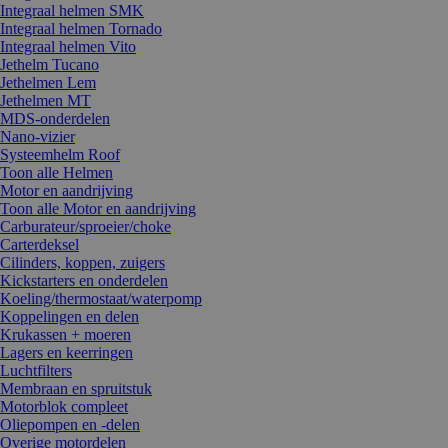
Integraal helmen SMK
Integraal helmen Tornado
Integraal helmen Vito
Jethelm Tucano
Jethelmen Lem
Jethelmen MT
MDS-onderdelen
Nano-vizier
Systeemhelm Roof
Toon alle Helmen
Motor en aandrijving
Toon alle Motor en aandrijving
Carburateur/sproeier/choke
Carterdeksel
Cilinders, koppen, zuigers
Kickstarters en onderdelen
Koeling/thermostaat/waterpomp
Koppelingen en delen
Krukassen + moeren
Lagers en keerringen
Luchtfilters
Membraan en spruitstuk
Motorblok compleet
Oliepompen en -delen
Overige motordelen