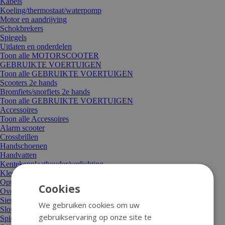
Kabels
Koeling/thermostaat/waterpomp
Motor en aandrijving
Schokbrekers
Spiegels
Uitlaten en onderdelen
Toon alle MOTORSCOOTER
GEBRUIKTE VOERTUIGEN
Toon alle GEBRUIKTE VOERTUIGEN
Scooters 2e hands
Bromfiets/snorfiets 2e hands
Toon alle GEBRUIKTE VOERTUIGEN
Accessoires
Toon alle Accessoires
Alarm scooter
Crossbrillen
Handschoenen
Handvatten
Kentekenplaathouder/verlichting
Kleding
Optische styling
Cookies
Overige accessoires
Sierbeugel en valbeugel
We gebruiken cookies om uw
Sloten
gebruikservaring op onze site te
Spiegels en spiegeldelen