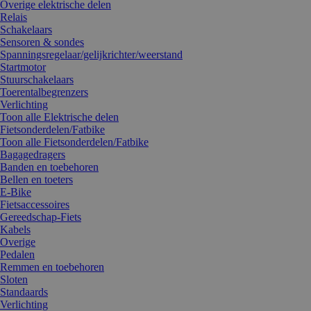
Overige elektrische delen
Relais
Schakelaars
Sensoren & sondes
Spanningsregelaar/gelijkrichter/weerstand
Startmotor
Stuurschakelaars
Toerentalbegrenzers
Verlichting
Toon alle Elektrische delen
Fietsonderdelen/Fatbike
Toon alle Fietsonderdelen/Fatbike
Bagagedragers
Banden en toebehoren
Bellen en toeters
E-Bike
Fietsaccessoires
Gereedschap-Fiets
Kabels
Overige
Pedalen
Remmen en toebehoren
Sloten
Standaards
Verlichting