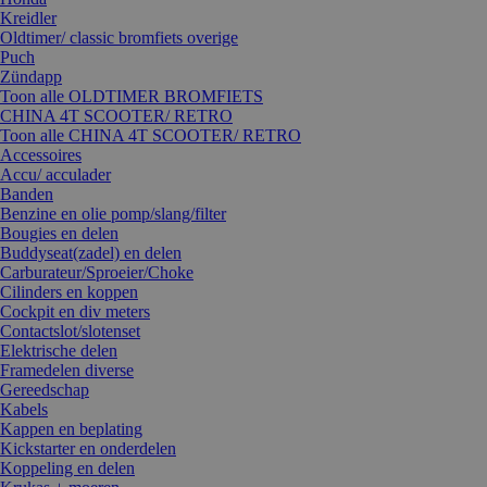
Kreidler
Oldtimer/ classic bromfiets overige
Puch
Zündapp
Toon alle OLDTIMER BROMFIETS
CHINA 4T SCOOTER/ RETRO
Toon alle CHINA 4T SCOOTER/ RETRO
Accessoires
Accu/ acculader
Banden
Benzine en olie pomp/slang/filter
Bougies en delen
Buddyseat(zadel) en delen
Carburateur/Sproeier/Choke
Cilinders en koppen
Cockpit en div meters
Contactslot/slotenset
Elektrische delen
Framedelen diverse
Gereedschap
Kabels
Kappen en beplating
Kickstarter en onderdelen
Koppeling en delen