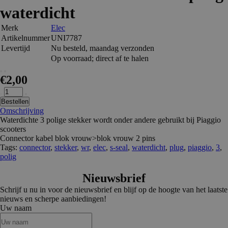
waterdicht
Merk
Elec
Artikelnummer
UNI7787
Levertijd
Nu besteld, maandag verzonden
Op voorraad; direct af te halen
€2,00
Bestellen
Omschrijving
Waterdichte 3 polige stekker wordt onder andere gebruikt bij Piaggio
scooters
Connector kabel blok vrouw>blok vrouw 2 pins
Tags:
connector
,
stekker
,
wr
,
elec
,
s-seal
,
waterdicht
,
plug
,
piaggio
,
3
,
polig
Nieuwsbrief
Schrijf u nu in voor de nieuwsbrief en blijf op de hoogte van het laatste
nieuws en scherpe aanbiedingen!
Uw naam