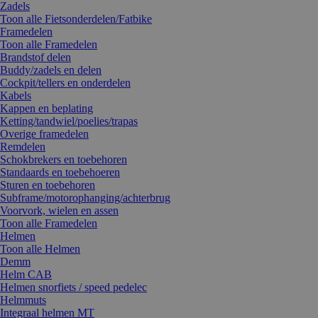
Zadels
Toon alle Fietsonderdelen/Fatbike
Framedelen
Toon alle Framedelen
Brandstof delen
Buddy/zadels en delen
Cockpit/tellers en onderdelen
Kabels
Kappen en beplating
Ketting/tandwiel/poelies/trapas
Overige framedelen
Remdelen
Schokbrekers en toebehoren
Standaards en toebehoeren
Sturen en toebehoren
Subframe/motorophanging/achterbrug
Voorvork, wielen en assen
Toon alle Framedelen
Helmen
Toon alle Helmen
Demm
Helm CAB
Helmen snorfiets / speed pedelec
Helmmuts
Integraal helmen MT