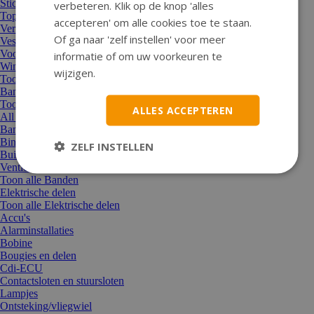
Stickers en stickersets
verbeteren. Klik op de knop 'alles
Topkoffer/bagagekoffer/manden
accepteren' om alle cookies toe te staan.
Verf en lak/schuurpapier
Of ga naar 'zelf instellen' voor meer
Vespa/Piaggio accessoires
Voordrager/achterdrager en overige dragers
informatie of om uw voorkeuren te
Windscherm
wijzigen.
Toon alle Accessoires
Banden
Toon alle Banden
ALLES ACCEPTEREN
All Season / Winterbanden
Bandenreparatie
Binnenbanden
ZELF INSTELLEN
Buitenbanden
Ventielen en overige delen
Toon alle Banden
Elektrische delen
Toon alle Elektrische delen
Accu's
Alarminstallaties
Bobine
Bougies en delen
Cdi-ECU
Contactsloten en stuursloten
Lampjes
Ontsteking/vliegwiel