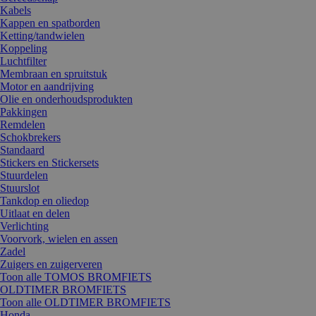
Kabels
Kappen en spatborden
Ketting/tandwielen
Koppeling
Luchtfilter
Membraan en spruitstuk
Motor en aandrijving
Olie en onderhoudsprodukten
Pakkingen
Remdelen
Schokbrekers
Standaard
Stickers en Stickersets
Stuurdelen
Stuurslot
Tankdop en oliedop
Uitlaat en delen
Verlichting
Voorvork, wielen en assen
Zadel
Zuigers en zuigerveren
Toon alle TOMOS BROMFIETS
OLDTIMER BROMFIETS
Toon alle OLDTIMER BROMFIETS
Honda