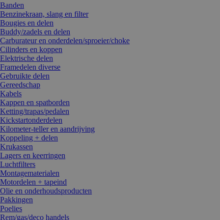
Banden
Benzinekraan, slang en filter
Bougies en delen
Buddy/zadels en delen
Carburateur en onderdelen/sproeier/choke
Cilinders en koppen
Elektrische delen
Framedelen diverse
Gebruikte delen
Gereedschap
Kabels
Kappen en spatborden
Ketting/trapas/pedalen
Kickstartonderdelen
Kilometer-teller en aandrijving
Koppeling + delen
Krukassen
Lagers en keerringen
Luchtfilters
Montagematerialen
Motordelen + tapeind
Olie en onderhoudsproducten
Pakkingen
Poelies
Rem/gas/deco handels