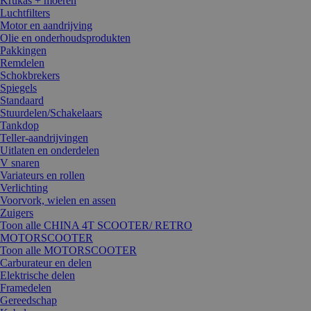
Krukas + moeren
Luchtfilters
Motor en aandrijving
Olie en onderhoudsprodukten
Pakkingen
Remdelen
Schokbrekers
Spiegels
Standaard
Stuurdelen/Schakelaars
Tankdop
Teller-aandrijvingen
Uitlaten en onderdelen
V snaren
Variateurs en rollen
Verlichting
Voorvork, wielen en assen
Zuigers
Toon alle CHINA 4T SCOOTER/ RETRO
MOTORSCOOTER
Toon alle MOTORSCOOTER
Carburateur en delen
Elektrische delen
Framedelen
Gereedschap