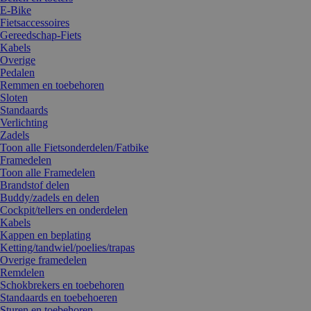
E-Bike
Fietsaccessoires
Gereedschap-Fiets
Kabels
Overige
Pedalen
Remmen en toebehoren
Sloten
Standaards
Verlichting
Zadels
Toon alle Fietsonderdelen/Fatbike
Framedelen
Toon alle Framedelen
Brandstof delen
Buddy/zadels en delen
Cockpit/tellers en onderdelen
Kabels
Kappen en beplating
Ketting/tandwiel/poelies/trapas
Overige framedelen
Remdelen
Schokbrekers en toebehoren
Standaards en toebehoeren
Sturen en toebehoren