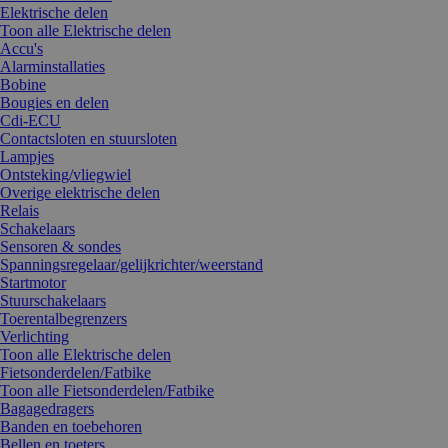
Elektrische delen
Toon alle Elektrische delen
Accu's
Alarminstallaties
Bobine
Bougies en delen
Cdi-ECU
Contactsloten en stuursloten
Lampjes
Ontsteking/vliegwiel
Overige elektrische delen
Relais
Schakelaars
Sensoren & sondes
Spanningsregelaar/gelijkrichter/weerstand
Startmotor
Stuurschakelaars
Toerentalbegrenzers
Verlichting
Toon alle Elektrische delen
Fietsonderdelen/Fatbike
Toon alle Fietsonderdelen/Fatbike
Bagagedragers
Banden en toebehoren
Bellen en toeters