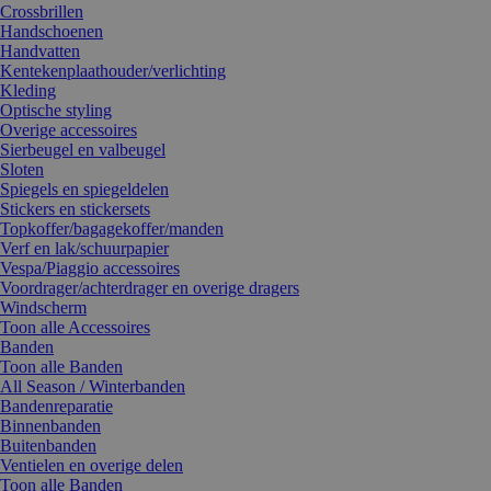
Crossbrillen
Handschoenen
Handvatten
Kentekenplaathouder/verlichting
Kleding
Optische styling
Overige accessoires
Sierbeugel en valbeugel
Sloten
Spiegels en spiegeldelen
Stickers en stickersets
Topkoffer/bagagekoffer/manden
Verf en lak/schuurpapier
Vespa/Piaggio accessoires
Voordrager/achterdrager en overige dragers
Windscherm
Toon alle Accessoires
Banden
Toon alle Banden
All Season / Winterbanden
Bandenreparatie
Binnenbanden
Buitenbanden
Ventielen en overige delen
Toon alle Banden