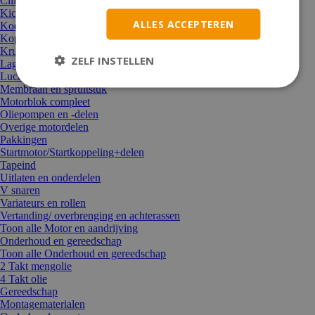
Cilinders, koppen, zuigers
Kickstarters en onderdelen
ALLES ACCEPTEREN
Koeling/thermostaat/waterpomp
Koppelingen en delen
Krukassen + moeren
ZELF INSTELLEN
Lagers en keerringen
Luchtfilters
Membraan en spruitstuk
Motorblok compleet
Oliepompen en -delen
Overige motordelen
Pakkingen
Startmotor/Startkoppeling+delen
Tapeind
Uitlaten en onderdelen
V snaren
Variateurs en rollen
Vertanding/ overbrenging en achterassen
Toon alle Motor en aandrijving
Onderhoud en gereedschap
Toon alle Onderhoud en gereedschap
2 Takt mengolie
4 Takt olie
Gereedschap
Montagematerialen