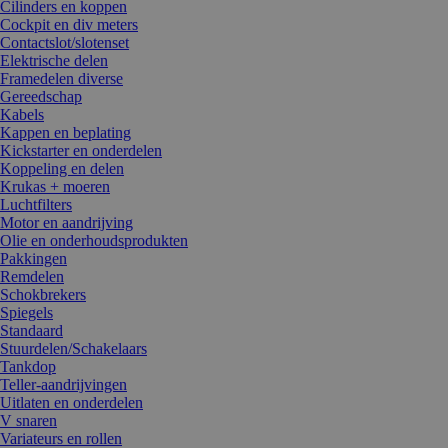
Cilinders en koppen
Cockpit en div meters
Contactslot/slotenset
Elektrische delen
Framedelen diverse
Gereedschap
Kabels
Kappen en beplating
Kickstarter en onderdelen
Koppeling en delen
Krukas + moeren
Luchtfilters
Motor en aandrijving
Olie en onderhoudsprodukten
Pakkingen
Remdelen
Schokbrekers
Spiegels
Standaard
Stuurdelen/Schakelaars
Tankdop
Teller-aandrijvingen
Uitlaten en onderdelen
V snaren
Variateurs en rollen