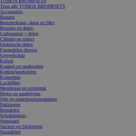
TOMOS BROMFIETS
Toon alle TOMOS BROMFIETS
Accessoires
Banden
Benzinekraan, slang en filter
Bougies en delen
Carburateur + delen
Cilinder en zuiger
Elektrische delen
Framedelen diverse
Gereedschap
Kabels
Kappen en spatborden
Ketting/tandwielen
Koppeling
Luchtfilter
Membraan en spruitstuk
Motor en aandrijving
Olie en onderhoudsprodukten
Pakkingen
Remdelen
Schokbrekers
Standaard
Stickers en Stickersets
Stuurdelen