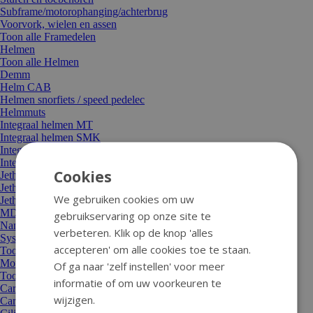
Subframe/motorophanging/achterbrug
Voorvork, wielen en assen
Toon alle Framedelen
Helmen
Toon alle Helmen
Demm
Helm CAB
Helmen snorfiets / speed pedelec
Helmmuts
Integraal helmen MT
Integraal helmen SMK
Integraal helmen Tornado
Integraal helmen Vito
Cookies
Jethelm Tucano
Jethelmen Lem
We gebruiken cookies om uw
Jethelmen MT
MDS-onderdelen
gebruikservaring op onze site te
Nano-vizier
verbeteren. Klik op de knop 'alles
Systeemhelm Roof
accepteren' om alle cookies toe te staan.
Toon alle Helmen
Motor en aandrijving
Of ga naar 'zelf instellen' voor meer
Toon alle Motor en aandrijving
informatie of om uw voorkeuren te
Carburateur/sproeier/choke
wijzigen.
Carterdeksel