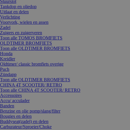
Stuurslot
Tankdop en oliedop
Uitlaat en delen
Verlichting
Voorvork, wielen en assen
Zadel
Zuigers en zuigerveren
Toon alle TOMOS BROMFIETS
OLDTIMER BROMFIETS
Toon alle OLDTIMER BROMFIETS
Honda
Kreidler
Oldtimer/ classic bromfiets overige
Puch
Zündapp
Toon alle OLDTIMER BROMFIETS
CHINA 4T SCOOTER/ RETRO
Toon alle CHINA 4T SCOOTER/ RETRO
Accessoires
Accu/ acculader
Banden
Benzine en olie pomp/slang/filter
Bougies en delen
Buddyseat(zadel) en delen
Carburateur/Sproeier/Choke