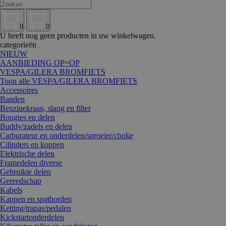
0
0
U heeft nog geen producten in uw winkelwagen.
categorieën
NIEUW
AANBIEDING OP=OP
VESPA/GILERA BROMFIETS
Toon alle VESPA/GILERA BROMFIETS
Accessoires
Banden
Benzinekraan, slang en filter
Bougies en delen
Buddy/zadels en delen
Carburateur en onderdelen/sproeier/choke
Cilinders en koppen
Elektrische delen
Framedelen diverse
Gebruikte delen
Gereedschap
Kabels
Kappen en spatborden
Ketting/trapas/pedalen
Kickstartonderdelen