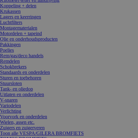
Kilometer-teller en aandrijving
Koppeling + delen
Krukassen
Lagers en keerringen
Luchtfilters
Montagematerialen
Motordelen + tapeind
Olie en onderhoudsproducten
Pakkingen
Poelies
Rem/gas/deco handels
Remdelen
Schokbrekers
Standaards en onderdelen
Sturen en toebehoren
Stuursloten
Tank- en oliedop
Uitlaten en onderdelen
V-snaren
Variodelen
Verlichting
Voorvork en onderdelen
Wielen, assen etc.
Zuigers en zuigerveren
Toon alle VESPA/GILERA BROMFIETS