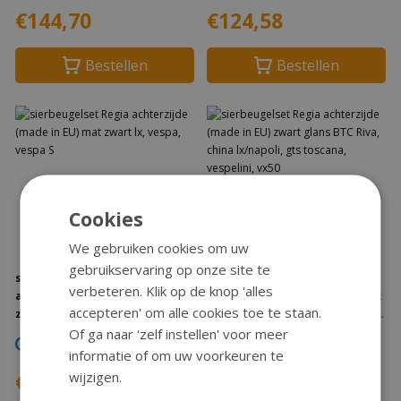
€144,70
€124,58
Bestellen
Bestellen
Cookies
We gebruiken cookies om uw
gebruikservaring op onze site te
sierbeugelset Regia
sierbeugelset Regia
verbeteren. Klik op de knop 'alles
achterzijde (made in EU) mat
achterzijde (made in EU) zwart
accepteren' om alle cookies toe te staan.
zwart lx, vespa, vespa S
glans BTC Riva, china lx/napoli,
gts toscana, vespelini, vx50
Of ga naar 'zelf instellen' voor meer
Verzending na 1-2
Verzending na 1-2
werkdagen
werkdagen
informatie of om uw voorkeuren te
wijzigen.
€125,61
€94,40