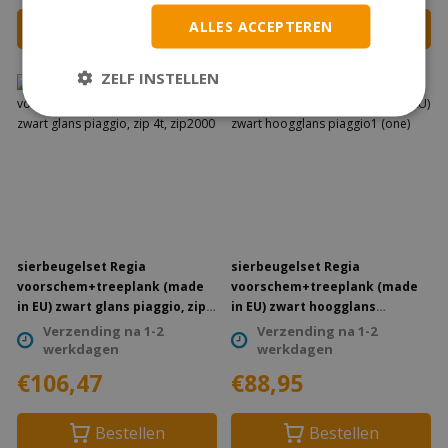
ALLES ACCEPTEREN
Bestellen
Bestellen
ZELF INSTELLEN
sierbeugelset Regia
sierbeugelset Regia
voorschem+treeplank (made
voorschem+treeplank (made
in EU) zwart glans piaggio, zip
in EU) zwart hoogglans
4t, zip2000
piaggio1 (one)
Verzending na 1-2
Verzending na 1-2
werkdagen
werkdagen
€106,47
€88,95
Bestellen
Bestellen