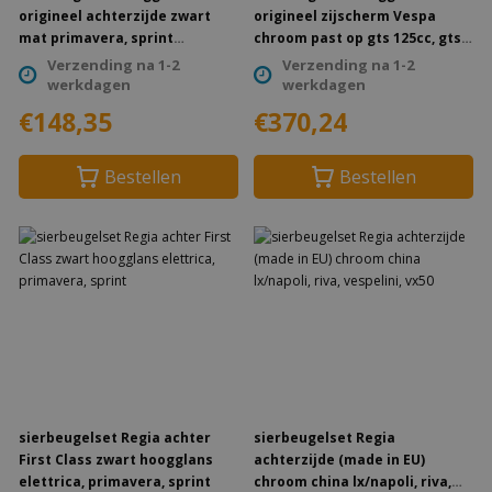
origineel achterzijde zwart
origineel zijscherm Vespa
mat primavera, sprint
chroom past op gts 125cc, gts
1b001279
250cc, gts alle mod., gts super
Verzending na 1-2
Verzending na 1-2
300cc, GTS300 euro-5, gtv
werkdagen
werkdagen
602960m
€148,35
€370,24
Bestellen
Bestellen
sierbeugelset Regia achter
sierbeugelset Regia
First Class zwart hoogglans
achterzijde (made in EU)
elettrica, primavera, sprint
chroom china lx/napoli, riva,