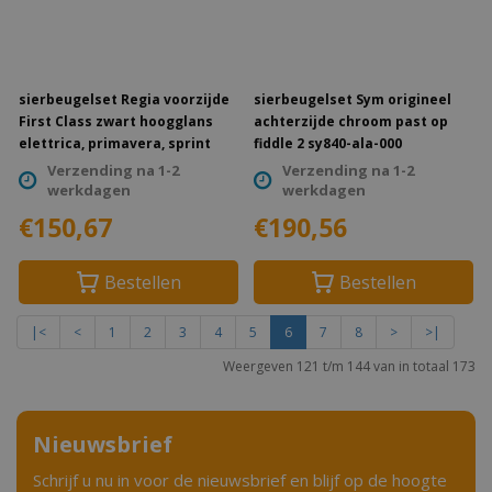
sierbeugelset Regia voorzijde
sierbeugelset Sym origineel
First Class zwart hoogglans
achterzijde chroom past op
elettrica, primavera, sprint
fiddle 2 sy840-ala-000
Verzending na 1-2
Verzending na 1-2
werkdagen
werkdagen
€150,67
€190,56
Bestellen
Bestellen
|<
<
1
2
3
4
5
6
7
8
>
>|
Weergeven 121 t/m 144 van in totaal 173
Nieuwsbrief
Schrijf u nu in voor de nieuwsbrief en blijf op de hoogte